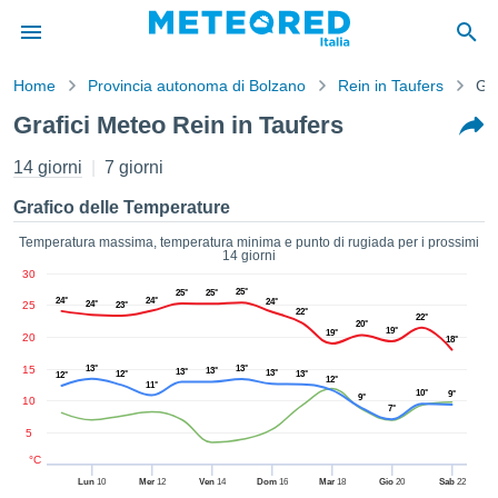
Home
Provincia autonoma di Bolzano
Rein in Taufers
Gra
mativa
Grafici Meteo Rein in Taufers
Privacy
nuti di
14 giorni
7 giorni
eo.net
eo.net)
Grafico delle Temperature
stati
ati da
Temperatura massima, temperatura minima e punto di rugiada per i prossimi
14 giorni
nisti per
30
e che le
25°
25°
25°
azioni
24°
24°
24°
25
24°
23°
22°
22°
siano di
20°
19°
19°
20
18°
tà. È
ibile
15
13°
13°
13°
13°
13°
12°
13°
12°
12°
ere a
11°
10°
9°
9°
10
sito Web
7°
ando le
5
 opzioni:
°C
Lun
10
Mer
12
Ven
14
Dom
16
Mar
18
Gio
20
Sab
22
tta i