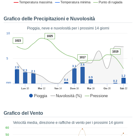
Temperatura massima
Temperatura minima
Punto di rugiada
ie e
edi
tamente
Grafico delle Precipitazioni e Nuvolosità
blicità
Pioggia, neve e nuvolosità per i prossimi 14 giorni
tale
1
10
lizzata,
1025
ACCETTA
1023
 sulle
E
azioni
CONTINUA
1019
 tramite
1017
5
5
ie o
e simili,
IMPOSTAZIONI
3.4
3.1
2.9
ente di
2.3
2.1
iare la
1.2
0.9
0.4
0.2
tività per
mm
uare a
Lun
10
Mer
12
Ven
14
Dom
16
Mar
18
Gio
20
Sab
22
contenuti
Pioggia
Nuvolosità (%)
Pressione
levati
ard di
à senza
Grafico del Vento
costo.
Velocità media, direzione e raffiche di vento per i prossimi 14 giorni
clic sul
60
 "Accetta
50