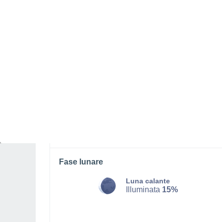
DOMENICA, 09 AGOSTO
Tutto il giorno
Sereno
Alba elle
05:42
Tramonto alle
20:22
Prima luce alle
05:07
Ultima luce alle
20:57
Fase lunare
Luna calante
Illuminata
15%