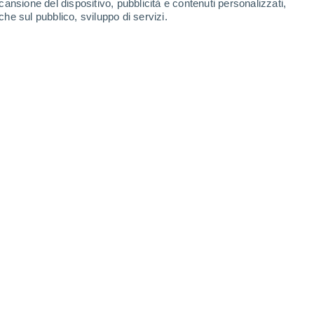
cansione del dispositivo, pubblicità e contenuti personalizzati,
che sul pubblico, sviluppo di servizi.
Domenica
9
rendorf Bei Krems
23°
Parzialmente nuvoloso
02:00
T. Percepita
24°
22°
Coperto
05:00
T. Percepita
23°
23°
Nubi sparse
08:00
T. Percepita
24°
28°
Nubi sparse
11:00
T. Percepita
28°