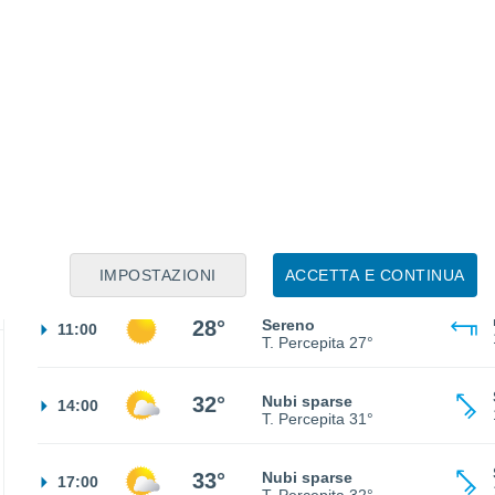
20°
Cielo sereno
02:00
T. Percepita
20°
18°
Cielo sereno
05:00
T. Percepita
18°
21°
Sereno
08:00
T. Percepita
21°
IMPOSTAZIONI
ACCETTA E CONTINUA
28°
Sereno
11:00
T. Percepita
27°
32°
Nubi sparse
14:00
T. Percepita
31°
33°
Nubi sparse
17:00