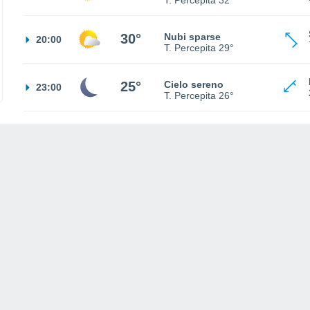
T. Percepita
32°
30°
Nubi sparse
20:00
T. Percepita
29°
25°
Cielo sereno
23:00
T. Percepita
26°