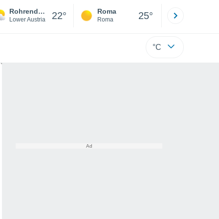
Rohrendorf Bei Krems
Roma
Milano
22°
25°
Lower Austria
Roma
Milano
°C