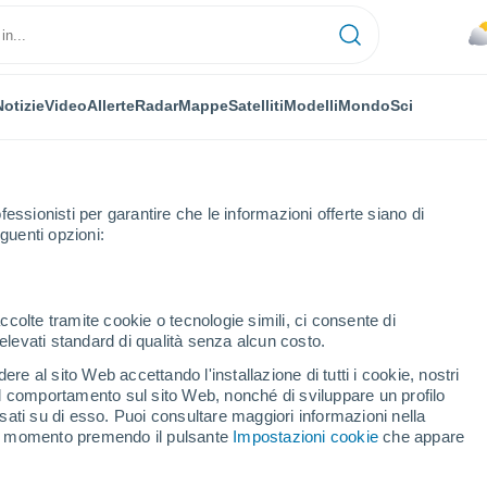
Notizie
Video
Allerte
Radar
Mappe
Satelliti
Modelli
Mondo
Sci
fessionisti per garantire che le informazioni offerte siano di
guenti opzioni:
ems
Orario
ccolte tramite cookie o tecnologie simili, ci consente di
n elevati standard di qualità senza alcun costo.
endorf Bei Krems per
re al sito Web accettando l'installazione di tutti i cookie, nostri
 il comportamento sul sito Web, nonché di sviluppare un profilo
asati su di esso. Puoi consultare maggiori informazioni nella
si momento premendo il pulsante
Impostazioni cookie
che appare