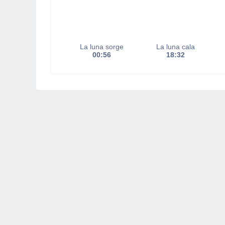
La luna sorge
La luna cala
00:56
18:32