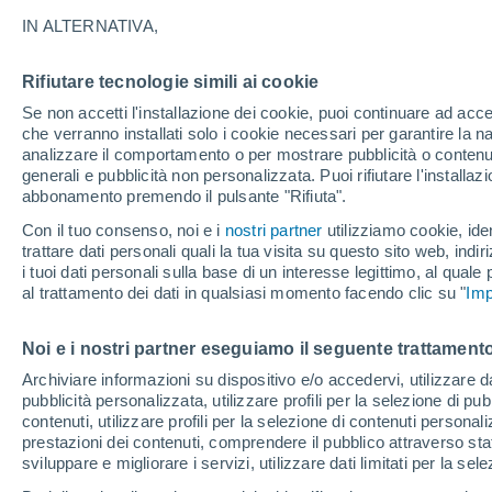
IN ALTERNATIVA,
Grafica del meteo ora per ora pe
Rifiutare tecnologie simili ai cookie
Se non accetti l'installazione dei cookie, puoi continuare ad acc
SIMBOLO
TEMPERATURA
che verranno installati solo i cookie necessari per garantire la n
analizzare il comportamento o per mostrare pubblicità o contenut
00
03
06
09
12
15
18
21
00
03
06
09
generali e pubblicità non personalizzata. Puoi rifiutare l'install
abbonamento premendo il pulsante "Rifiuta".
Con il tuo consenso, noi e i
nostri partner
utilizziamo cookie, iden
trattare dati personali quali la tua visita su questo sito web, indiri
i tuoi dati personali sulla base di un interesse legittimo, al quale
31°
30°
al trattamento dei dati in qualsiasi momento facendo clic su "
Imp
28°
28°
Noi e i nostri partner eseguiamo il seguente trattamento
25°
Archiviare informazioni su dispositivo e/o accedervi, utilizzare dati
23°
23°
22°
pubblicità personalizzata, utilizzare profili per la selezione di pu
20°
20°
contenuti, utilizzare profili per la selezione di contenuti personal
21°
prestazioni dei contenuti, comprendere il pubblico attraverso stat
4
sviluppare e migliorare i servizi, utilizzare dati limitati per la sel