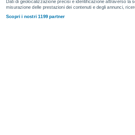
Dati di geolocalizzazione precisi e identificazione attraverso la s
misurazione delle prestazioni dei contenuti e degli annunci, ricer
Venerdì
7
Sabato
8
Scopri i nostri 1199 partner
Previsioni meteo ora per ora a Roh
VENERDÌ, 07 AGOSTO
Tutto il giorno
Parzialmente nuvoloso
Alba elle
05:40
Tramonto alle
20:25
Prima luce alle
05:04
Ultima luce alle
21:01
Fase lunare