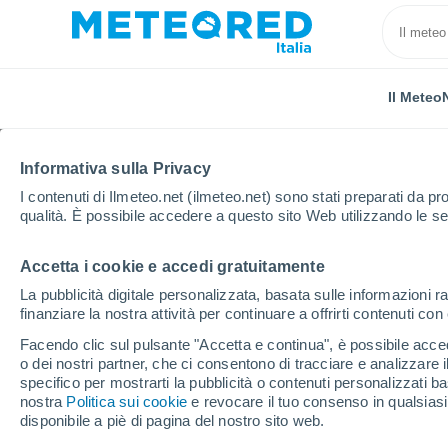
Il Meteo
Informativa sulla Privacy
I contenuti di Ilmeteo.net (ilmeteo.net) sono stati preparati da pro
qualità. È possibile accedere a questo sito Web utilizzando le se
Accetta i cookie e accedi gratuitamente
Home
Austria
Bassa Austria
Rohrendorf Bei Kr
La pubblicità digitale personalizzata, basata sulle informazioni ra
finanziare la nostra attività per continuare a offrirti contenuti co
Previsioni Meteo Rohr
Facendo clic sul pulsante "Accetta e continua", è possibile accede
ora
o dei nostri partner, che ci consentono di tracciare e analizzare
specifico per mostrarti la pubblicità o contenuti personalizzati b
nostra
Politica sui cookie
e revocare il tuo consenso in qualsia
disponibile a piè di pagina del nostro sito web.
Il Meteo 1 - 7
Orario