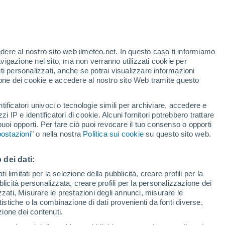
r Rohrendorf Bei Krems
edere al nostro sito web ilmeteo.net. In questo caso ti informiamo
VENTO
PRECIPITAZIONI
avigazione nel sito, ma non verranno utilizzati cookie per
i personalizzati, anche se potrai visualizzare informazioni
12
15
18
21
00
03
06
09
12
15
18
21
00
azione dei cookie e accedere al nostro sito Web tramite questo
tificatori univoci o tecnologie simili per archiviare, accedere e
zzi IP e identificatori di cookie. Alcuni fornitori potrebbero trattare
33°
 puoi opporti. Per fare ciò puoi revocare il tuo consenso o opporti
32°
31°
ostazioni
" o nella nostra
Politica sui cookie
su questo sito web.
30°
30°
28°
28°
27°
 dei dati:
25°
23°
 limitati per la selezione della pubblicità, creare profili per la
21°
bblicità personalizzata, creare profili per la personalizzazione dei
20°
izzati, Misurare le prestazioni degli annunci, misurare le
18°
istiche o la combinazione di dati provenienti da fonti diverse,
ezione dei contenuti.