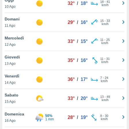
a", è
18
-
41
32°
/
18°
km/h
10 Ago
al sito
ettando
Domani
15
-
33
29°
/
16°
zione di
km/h
11 Ago
okie,
dei nostri
Mercoledì
11
-
25
che ci
33°
/
15°
km/h
12 Ago
no di
 e
e il
Giovedi
11
-
31
35°
/
16°
amento
km/h
13 Ago
 Web,
i
Venerdì
7
-
24
re un
36°
/
17°
km/h
14 Ago
pecifico
arti la
Sabato
à o
13
-
49
33°
/
20°
km/h
i
15 Ago
zzati
 di esso.
Domenica
50%
8
-
30
sultare
28°
/
19°
1 mm
km/h
16 Ago
oni nella