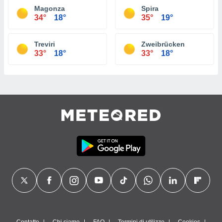
Magonza
Spira
34°
18°
35°
19°
Treviri
Zweibrücken
33°
18°
33°
18°