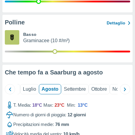
ioni
" o
tra
sui cookie
o sito
Polline
Dettaglio
Basso
nostri
Graminacee (10 #/m³)
mo il
te
ento dei
Che tempo fa a Saarburg a
agosto
re
ioni su
vo e/o
Giugno
Luglio
Agosto
Settembre
Ottobre
Novembre
i,
 dati
er la
T. Media:
18°C
Max:
23°C
Min:
13°C
 della
Numero di giorni di pioggia:
12
giorni
à, creare
r la
Precipitazioni medie:
76 mm
à
izzata,
Velocità media del vento:
10 km/h