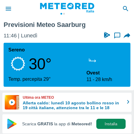
Previsioni Meteo Saarburg
tiva
rivacy
11:46
Lunedì
...
ti di
net
Sereno
net)
30°
i
 da
nisti per
Ovest
 che le
Temp. percepita 29°
11
28 km/h
ioni
iano di
È
Ultima ora METEO
Allerta caldo: lunedì 10 agosto bollino rosso in
 a
19 città italiane, attenzione tra le 11 e le 18
ito Web
do le
opzioni:
Scarica
GRATIS
la app di
Meteored!
Installa
 i