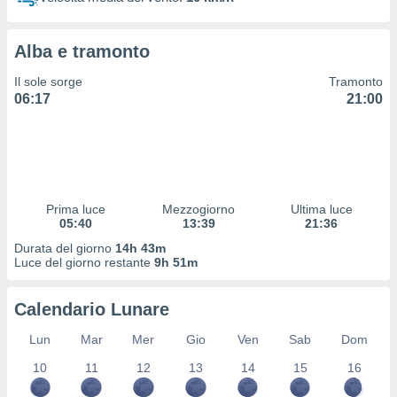
 profili
lezione
cità
Alba e tramonto
izzata,
fili per
Il sole sorge
Tramonto
06:17
21:00
izzazione
nuti,
 profili
lezione
uti
zzati,
Prima luce
Mezzogiorno
Ultima luce
 le
05:40
13:39
21:36
ni degli
 misurare
Durata del giorno
14h 43m
zioni dei
Luce del giorno restante
9h 51m
,
ere il
Calendario Lunare
so
Lun
Mar
Mer
Gio
Ven
Sab
Dom
he o la
ione di
10
11
12
13
14
15
16
enienti
diverse,