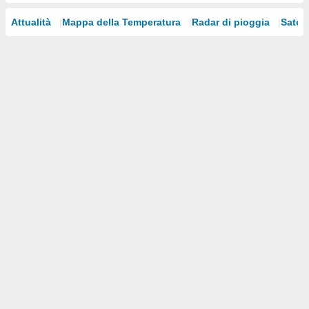
i nostri
Attualità
Mappa della Temperatura
Radar di pioggia
Satelli
artner