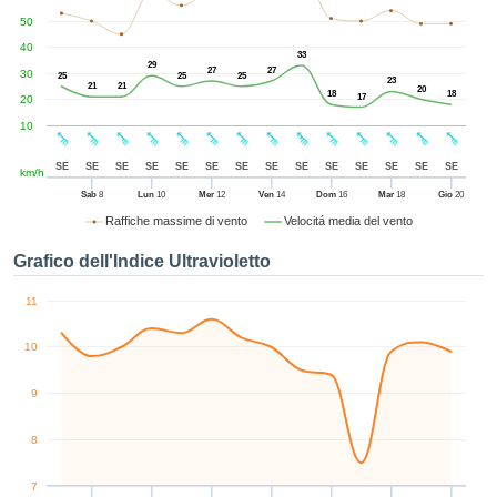
nua", è
50
ibile
 al sito
40
33
29
ettando
27
27
30
25
25
25
23
21
21
azione di
20
18
18
17
20
 cookie,
10
dei nostri
, che ci
SE
SE
SE
SE
SE
SE
SE
SE
SE
SE
SE
SE
SE
SE
km/h
tono di
iare e
Sab
8
Lun
10
Mer
12
Ven
14
Dom
16
Mar
18
Gio
20
zare il
Raffiche massime di vento
Velocitá media del vento
tamento
to Web,
Grafico dell'Indice Ultravioletto
hé di
pare un
11
specifico
rarti la
10
cità o
enuti
9
lizzati
 di esso.
8
nsultare
iori
7
oni nella