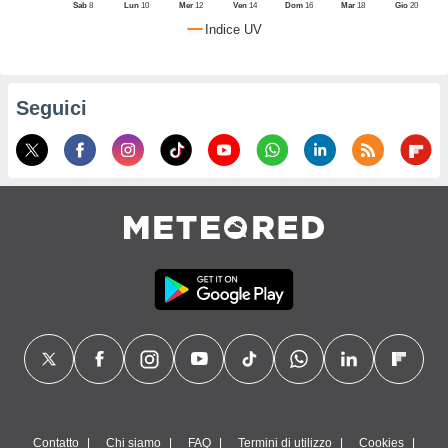
Sab
8
Lun
10
Mer
12
Ven
14
Dom
16
Mar
18
Gio
20
tra
Indice UV
sui cookie
re il tuo
nso in
siasi
Seguici
ento
ndo il
ante
azioni
kie
ppare
ile a piè
ina del
ito web.
N
ATIVA,
utare
logie
i cookie
accetti
azione dei
Contatto
Chi siamo
FAQ
Termini di utilizzo
Cookies