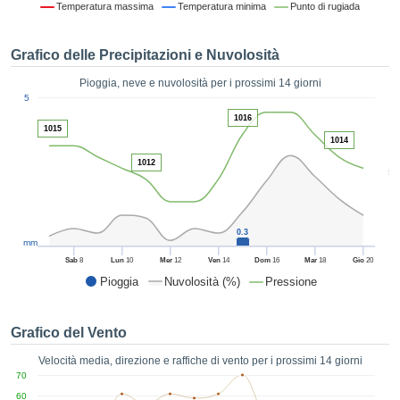
Temperatura massima
Temperatura minima
Punto di rugiada
ie e
edi
tamente
Grafico delle Precipitazioni e Nuvolosità
blicità
Pioggia, neve e nuvolosità per i prossimi 14 giorni
tale
1
5
lizzata,
ACCETTA
1016
 sulle
1015
E
azioni
1014
CONTINUA
 tramite
1012
5
ie o
e simili,
IMPOSTAZIONI
ente di
iare la
0.3
tività per
mm
uare a
Sab
8
Lun
10
Mer
12
Ven
14
Dom
16
Mar
18
Gio
20
contenuti
Pioggia
Nuvolosità (%)
Pressione
levati
ard di
à senza
Grafico del Vento
costo.
Velocità media, direzione e raffiche di vento per i prossimi 14 giorni
clic sul
70
 "Accetta
60