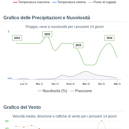
Temperatura massima
Temperatura minima
Punto di rugiada
ie e
edi
tamente
Grafico delle Precipitazioni e Nuvolosità
blicità
Pioggia, neve e nuvolosità per i prossimi 14 giorni
tale
1
5
lizzata,
1015
ACCETTA
1014
1014
 sulle
E
azioni
1013
CONTINUA
 tramite
5
ie o
e simili,
IMPOSTAZIONI
ente di
iare la
tività per
mm
uare a
Lun
10
Mer
12
Ven
14
Dom
16
Mar
18
Gio
20
Sab
22
contenuti
Nuvolosità (%)
Pressione
levati
ard di
à senza
Grafico del Vento
costo.
Velocità media, direzione e raffiche di vento per i prossimi 14 giorni
clic sul
50
 "Accetta
40