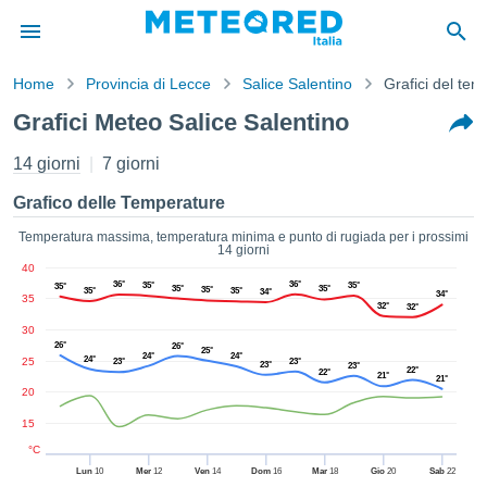
Home
Provincia di Lecce
Salice Salentino
Grafici del te
mativa
Grafici Meteo Salice Salentino
Privacy
nuti di
14 giorni
7 giorni
eo.net
eo.net)
Grafico delle Temperature
stati
ati da
Temperatura massima, temperatura minima e punto di rugiada per i prossimi
14 giorni
nisti per
40
e che le
36°
36°
35°
35°
35°
35°
35°
35°
35°
35°
34°
azioni
34°
35
32°
32°
siano di
30
tà. È
26°
26°
25°
ibile
24°
24°
24°
25
23°
23°
23°
23°
22°
22°
21°
ere a
21°
20
sito Web
ando le
15
 opzioni:
°C
Lun
10
Mer
12
Ven
14
Dom
16
Mar
18
Gio
20
Sab
22
tta i