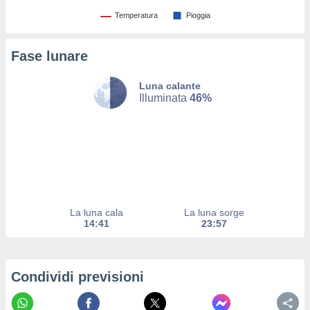
izzata.
utare
Temperatura
Pioggia
zione dei
Fase lunare
 al
ito Web
questo
Luna calante
ento
Illuminata
46%
 il
o
, noi e i
rtner
mo
La luna cala
La luna sorge
tori
14:41
23:57
o
e simili
viare,
 e
Condividi previsioni
ati
 quali la