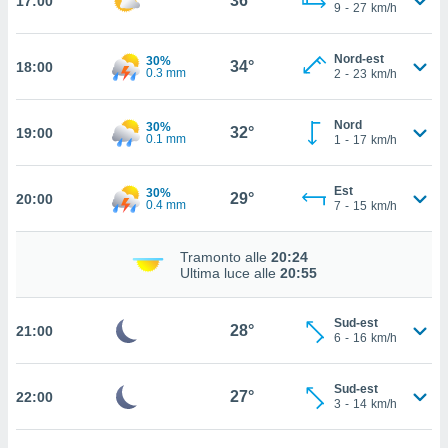
36°
17:00
9
-
27
km/h
 in
o
Nord-est
30%
34°
18:00
 il
0.3 mm
2
-
23
km/h
azioni
Nord
30%
kie
32°
19:00
0.1 mm
1
-
17
km/h
re
le a piè
 del
Est
30%
29°
20:00
to web.
0.4 mm
7
-
15
km/h
Tramonto alle
20:24
ATIVA,
Ultima luce alle
20:55
e
gie
Sud-est
28°
21:00
6
-
16
km/h
i cookie
ccetti
zione dei
Sud-est
27°
22:00
3
-
14
km/h
puoi
re ad
 al