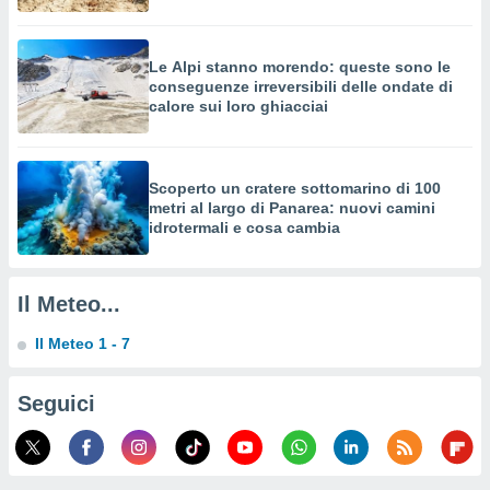
o sito
Le Alpi stanno morendo: queste sono le
nostri
conseguenze irreversibili delle ondate di
calore sui loro ghiacciai
mo il
te
ento dei
Scoperto un cratere sottomarino di 100
metri al largo di Panarea: nuovi camini
re
idrotermali e cosa cambia
ioni su
vo e/o
i,
 dati
Il Meteo...
er la
 della
Il Meteo 1 - 7
à, creare
r la
à
Seguici
izzata,
 profili
lezione
cità