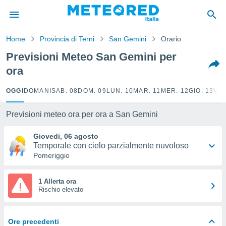
tiva
rivacy
Home
Provincia di Terni
San Gemini
Orario
ti di
net
Previsioni Meteo San Gemini per
net)
ora
i
 da
nisti per
OGGI
DOMANI
SAB. 08
DOM. 09
LUN. 10
MAR. 11
MER. 12
GIO. 13
VEN
 che le
ioni
Previsioni meteo ora per ora a San Gemini
iano di
È
Giovedi, 06 agosto
Temporale con cielo parzialmente nuvoloso
 a
Pomeriggio
ito Web
do le
opzioni:
1 Allerta ora
Rischio elevato
 i
e
Ore precedenti
amente