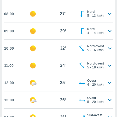
cità
Nord
27°
08:00
5
-
13
km/h
izzata,
ACCETTA
ulle
E
ioni
CONTINUA
Nord
29°
09:00
tramite
4
-
14
km/h
e simili,
IMPOSTAZIONI
nte di
Nord-ovest
32°
10:00
5
-
16
km/h
e la
tività per
re a
Nord-ovest
34°
11:00
ontenuti
5
-
18
km/h
ti
 di
Ovest
senza
35°
12:00
4
-
20
km/h
sto.
clic sul
Ovest
 "Accetta
36°
13:00
5
-
20
km/h
a", è
al sito
Sud-ovest