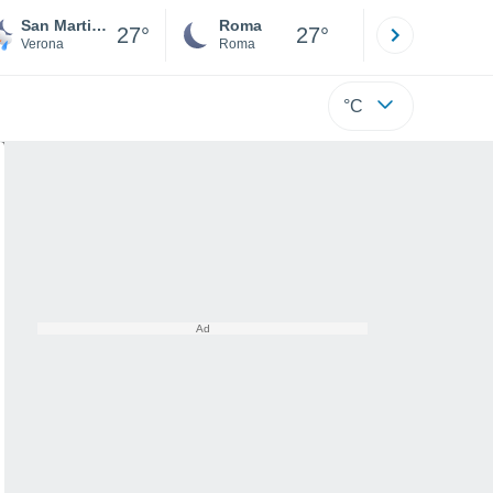
San Martino Buon Albergo
Roma
Milano
27°
27°
Verona
Roma
Milano
°C