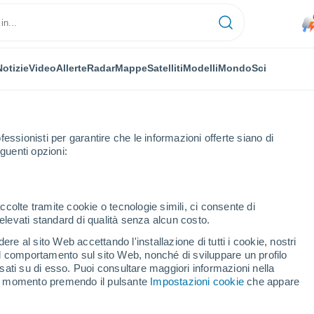
Notizie
Video
Allerte
Radar
Mappe
Satelliti
Modelli
Mondo
Sci
fessionisti per garantire che le informazioni offerte siano di
guenti opzioni:
go
ccolte tramite cookie o tecnologie simili, ci consente di
n elevati standard di qualità senza alcun costo.
Martino Buon Albergo
re al sito Web accettando l'installazione di tutti i cookie, nostri
 il comportamento sul sito Web, nonché di sviluppare un profilo
...
asati su di esso. Puoi consultare maggiori informazioni nella
si momento premendo il pulsante
Impostazioni cookie
che appare
Per ora
Piogge deboli nelle prossime ore