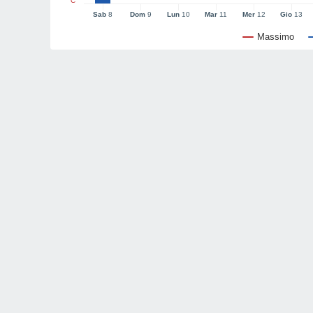
°C
Sab
8
Dom
9
Lun
10
Mar
11
Mer
12
Gio
13
Massimo