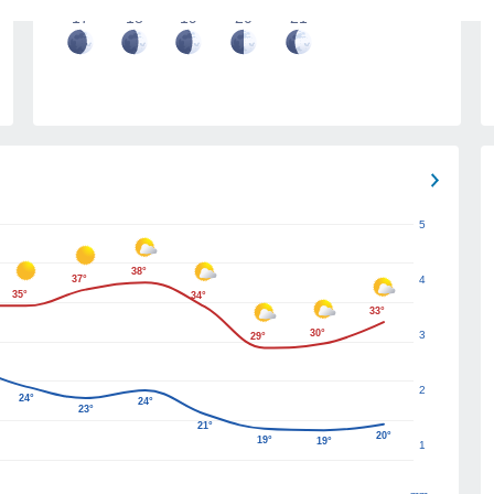
17
18
19
20
21
5
38°
37°
4
35°
34°
33°
30°
3
29°
2
24°
24°
23°
21°
20°
19°
19°
1