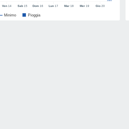
mm
Ven
14
Sab
15
Dom
16
Lun
17
Mar
18
Mer
19
Gio
20
Minimo
Pioggia