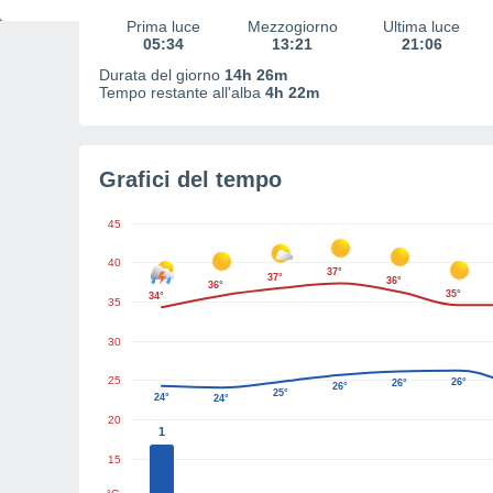
Prima luce
Mezzogiorno
Ultima luce
05:34
13:21
21:06
Durata del giorno
14h 26m
Tempo restante all'alba
4h 22m
Grafici del tempo
45
40
37°
37°
36°
36°
35°
34°
35
30
25
26°
26°
26°
25°
24°
24°
20
1
15