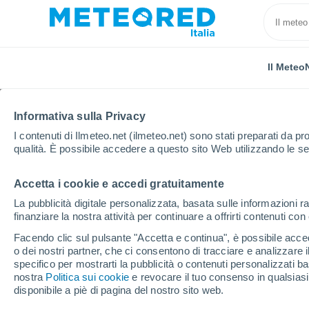
Il Meteo
Informativa sulla Privacy
I contenuti di Ilmeteo.net (ilmeteo.net) sono stati preparati da pro
qualità. È possibile accedere a questo sito Web utilizzando le se
Accetta i cookie e accedi gratuitamente
Home
Provincia di Verona
San Martino Buon Alber
La pubblicità digitale personalizzata, basata sulle informazioni ra
finanziare la nostra attività per continuare a offrirti contenuti co
Previsioni Meteo San 
Facendo clic sul pulsante "Accetta e continua", è possibile accede
o dei nostri partner, che ci consentono di tracciare e analizzare
01:12
Sabato
specifico per mostrarti la pubblicità o contenuti personalizzati b
nostra
Politica sui cookie
e revocare il tuo consenso in qualsia
disponibile a piè di pagina del nostro sito web.
Pioggia debole