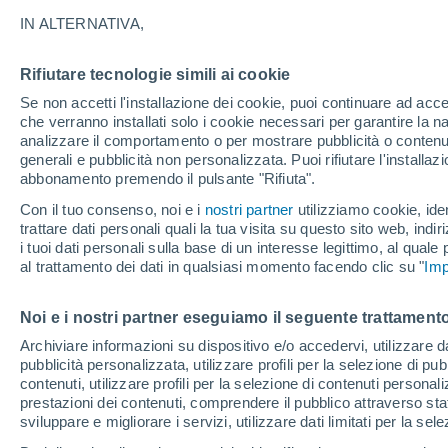
26°
IN ALTERNATIVA,
Rifiutare tecnologie simili ai cookie
30%
Se non accetti l'installazione dei cookie, puoi continuare ad acc
Temp. percepita 27°
0.2 mm
che verranno installati solo i cookie necessari per garantire la n
analizzare il comportamento o per mostrare pubblicità o contenut
generali e pubblicità non personalizzata. Puoi rifiutare l'install
abbonamento premendo il pulsante "Rifiuta".
Ultim'ora.
Luca Lombroso non vede la fine del caldo:
Con il tuo consenso, noi e i
nostri partner
utilizziamo cookie, iden
"Ferragosto 2026 potrebbe entrare nella storia
trattare dati personali quali la tua visita su questo sito web, indiri
Ecco perché."
i tuoi dati personali sulla base di un interesse legittimo, al quale
Il Meteo 1 - 7
Attualità
Mappa di pioggia
Radar di 
al trattamento dei dati in qualsiasi momento facendo clic su "
Imp
Noi e i nostri partner eseguiamo il seguente trattamento
Domani
Lunedì
Oggi
Archiviare informazioni su dispositivo e/o accedervi, utilizzare dati
pubblicità personalizzata, utilizzare profili per la selezione di pu
9 Ago
10 Ago
8 Ago
contenuti, utilizzare profili per la selezione di contenuti personal
prestazioni dei contenuti, comprendere il pubblico attraverso stat
sviluppare e migliorare i servizi, utilizzare dati limitati per la sel
50%