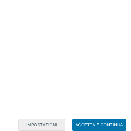
Calendario Lunare
Lun
Mar
Mer
Gio
Ven
Sab
Dom
8
9
10
11
12
13
14
15
16
IMPOSTAZIONI
ACCETTA E CONTINUA