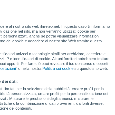
Allerta arancione
Allerta importante per alte
temperature a San Martino Buon
Albergo oggi
edere al nostro sito web ilmeteo.net. In questo caso ti informiamo
avigazione nel sito, ma non verranno utilizzati cookie per
i personalizzati, anche se potrai visualizzare informazioni
azione dei cookie e accedere al nostro sito Web tramite questo
tificatori univoci o tecnologie simili per archiviare, accedere e
.
zzi IP e identificatori di cookie. Alcuni fornitori potrebbero trattare
 puoi opporti. Per fare ciò puoi revocare il tuo consenso o opporti
pioggia
Satelliti
Modelli
ostazioni
" o nella nostra
Politica sui cookie
su questo sito web.
 dei dati:
Martedì
Mercoledì
Giovedi
Venerdì
 limitati per la selezione della pubblicità, creare profili per la
bblicità personalizzata, creare profili per la personalizzazione dei
11 Ago
12 Ago
13 Ago
14 Ago
izzati, Misurare le prestazioni degli annunci, misurare le
istiche o la combinazione di dati provenienti da fonti diverse,
ezione dei contenuti.