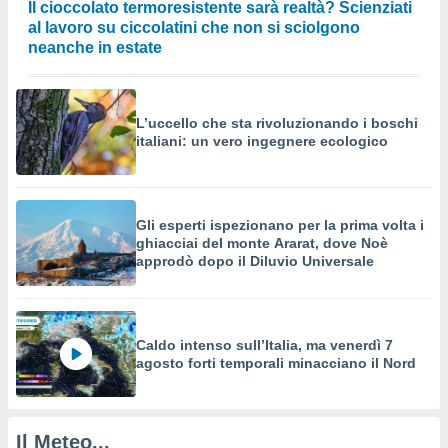
Il cioccolato termoresistente sarà realtà? Scienziati
o sito
al lavoro su ciccolatini che non si sciolgono
neanche in estate
nostri
mo il
L’uccello che sta rivoluzionando i boschi
te
italiani: un vero ingegnere ecologico
ento dei
re
ioni su
Gli esperti ispezionano per la prima volta i
vo e/o
ghiacciai del monte Ararat, dove Noè
i,
approdò dopo il Diluvio Universale
 dati
er la
 della
à, creare
r la
Caldo intenso sull’Italia, ma venerdì 7
à
agosto forti temporali minacciano il Nord
izzata,
 profili
lezione
cità
Il Meteo...