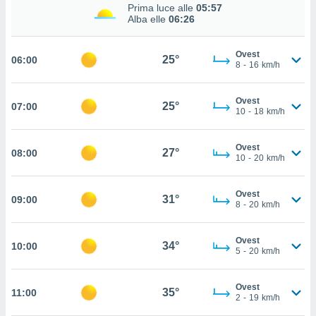
Prima luce alle
05:57
cità
Alba elle
06:26
izzata,
ACCETTA
Ovest
ulle
25°
06:00
E
8
-
16
km/h
ioni
CONTINUA
tramite
Ovest
25°
07:00
e simili,
IMPOSTAZIONI
10
-
18
km/h
nte di
e la
Ovest
tività per
27°
08:00
10
-
20
km/h
re a
ontenuti
ti
Ovest
31°
09:00
8
-
20
km/h
 di
senza
sto.
Ovest
34°
10:00
5
-
20
km/h
clic sul
 "Accetta
a", è
Ovest
35°
11:00
2
-
19
km/h
al sito