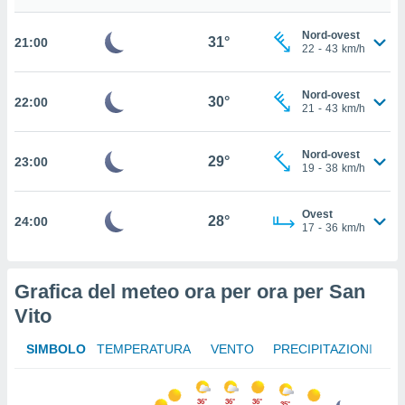
ito web
et. In
Nord-ovest
31°
21:00
aso ti
22
-
43
km/h
mo che
installati
Nord-ovest
okie
30°
22:00
21
-
43
km/h
i per
 la
one nel
Nord-ovest
29°
23:00
 non
19
-
38
km/h
utilizzati
er
Ovest
e il
28°
24:00
17
-
36
km/h
amento o
rare
à o
i
Grafica del meteo ora per ora per San
zzati,
Vito
 potrai
are
SIMBOLO
TEMPERATURA
VENTO
PRECIPITAZIONI
ioni
e
à non
36°
36°
36°
35°