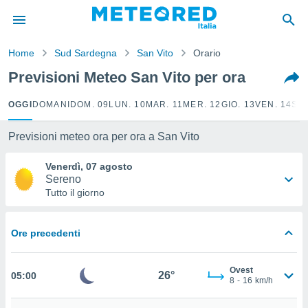
tiva
rivacy
Home
Sud Sardegna
San Vito
Orario
ti di
net
Previsioni Meteo San Vito per ora
net)
i
OGGI
DOMANI
DOM. 09
LUN. 10
MAR. 11
MER. 12
GIO. 13
VEN. 14
SAB
 da
nisti per
 che le
Previsioni meteo ora per ora a San Vito
ioni
iano di
Venerdì, 07 agosto
È
Sereno
Tutto il giorno
 a
ito Web
do le
Ore precedenti
opzioni:
 i
Ovest
26°
05:00
e
8
-
16
km/h
amente