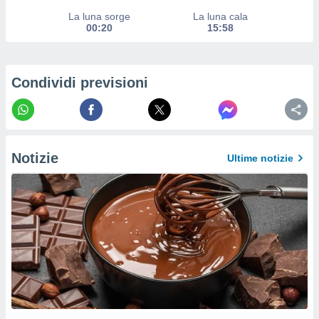
a su
ito web,
La luna sorge
La luna cala
00:20
15:58
IP e
tori di
Alcuni
Condividi previsioni
ro
 tuoi dati
 sulla
un
e
, al quale
Notizie
Ultime notizie
rti. Per
puoi
il tuo
o o
l
nto dei
ualsiasi
 facendo
ioni
" o
tra
sui cookie