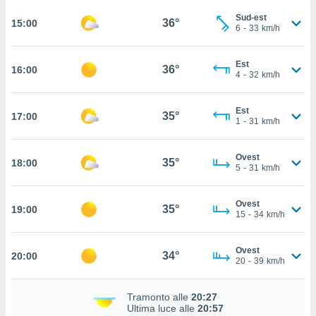
 in
Sud-est
36°
15:00
6
-
33
km/h
o
 il
Est
36°
16:00
4
-
32
km/h
azioni
kie
re
Est
35°
17:00
le a piè
1
-
31
km/h
 del
to web.
Ovest
35°
18:00
5
-
31
km/h
ATIVA,
Ovest
35°
19:00
e
15
-
34
km/h
gie
i cookie
Ovest
34°
20:00
ccetti
20
-
39
km/h
zione dei
puoi
Tramonto alle
20:27
re ad
Ultima luce alle
20:57
 al