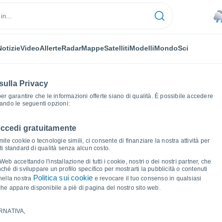
Notizie
Video
Allerte
Radar
Mappe
Satelliti
Modelli
Mondo
Sci
sulla Privacy
 per garantire che le informazioni offerte siano di qualità. È possibile accedere
zando le seguenti opzioni:
accedi gratuitamente
akob In Haus
Grafici del tempo
ite cookie o tecnologie simili, ci consente di finanziare la nostra attività per
ati standard di qualità senza alcun costo.
kob In Haus
b accettando l'installazione di tutti i cookie, nostri o dei nostri partner, che
hé di sviluppare un profilo specifico per mostrarti la pubblicità o contenuti
Politica sui cookie
nella nostra
e revocare il tuo consenso in qualsiasi
he appare disponibile a piè di pagina del nostro sito web.
RNATIVA,
ma e punto di rugiada per i prossimi 14 giorni