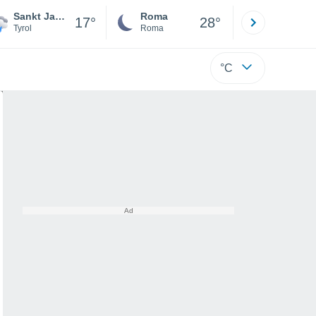
Sankt Jakob In Haus
Roma
Milano
17°
28°
Tyrol
Roma
Milano
°C