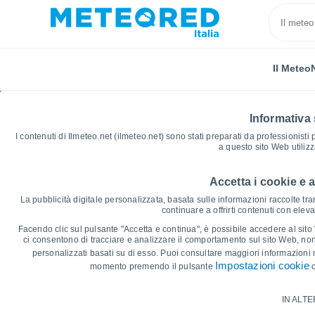
Il Meteo
Informativa 
I contenuti di Ilmeteo.net (ilmeteo.net) sono stati preparati da professionisti
a questo sito Web utiliz
Accetta i cookie e 
Home
Austria
Stato Federato del Tirolo
Sankt J
La pubblicità digitale personalizzata, basata sulle informazioni raccolte tram
continuare a offrirti contenuti con elev
Grafici Meteo Sankt Ja
Facendo clic sul pulsante "Accetta e continua", è possibile accedere al sito We
ci consentono di tracciare e analizzare il comportamento sul sito Web, nonc
personalizzati basati su di esso. Puoi consultare maggiori informazioni 
14 giorni
7 giorni
Impostazioni cookie
momento premendo il pulsante
c
Grafico delle Temperature
IN ALTE
Temperatura massima, temperatura mini