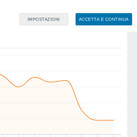
IMPOSTAZIONI
ACCETTA E CONTINUA
NW
NW
S
N
S
N
W
NW
io
13
Ven
14
Sab
15
Dom
16
Lun
17
Mar
18
Mer
19
Gio
20
nto
Velocitá media del vento