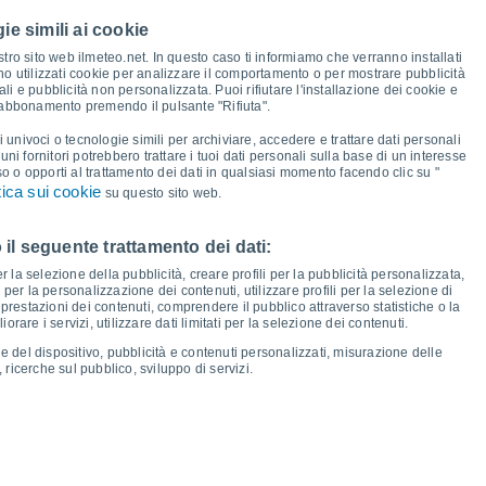
31°
ie simili ai cookie
31°
30°
29°
tro sito web ilmeteo.net. In questo caso ti informiamo che verranno installati
27°
no utilizzati cookie per analizzare il comportamento o per mostrare pubblicità
i e pubblicità non personalizzata. Puoi rifiutare l'installazione dei cookie e
 abbonamento premendo il pulsante "Rifiuta".
21°
18°
17°
i univoci o tecnologie simili per archiviare, accedere e trattare dati personali
16°
15°
15°
14°
lcuni fornitori potrebbero trattare i tuoi dati personali sulla base di un interesse
14°
14°
12°
so o opporti al trattamento dei dati in qualsiasi momento facendo clic su "
10°
tica sui cookie
su questo sito web.
 il seguente trattamento dei dati:
io
13
Ven
14
Sab
15
Dom
16
Lun
17
Mar
18
Mer
19
Gio
20
er la selezione della pubblicità, creare profili per la pubblicità personalizzata,
emperatura minima
Punto di rugiada
i per la personalizzazione dei contenuti, utilizzare profili per la selezione di
prestazioni dei contenuti, comprendere il pubblico attraverso statistiche o la
rare i servizi, utilizzare dati limitati per la selezione dei contenuti.
e del dispositivo, pubblicità e contenuti personalizzati, misurazione delle
 ricerche sul pubblico, sviluppo di servizi.
osità per i prossimi 14 giorni
100
23
1019
75