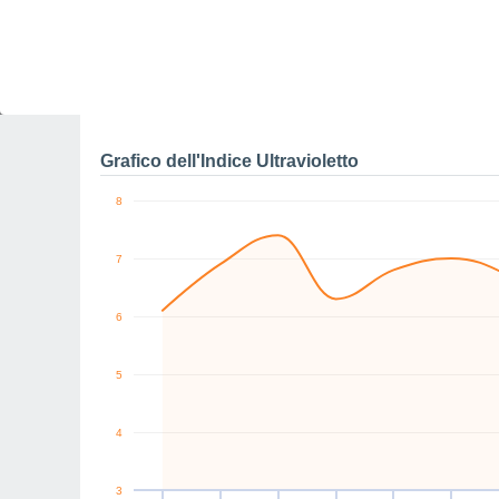
0
N
N
NW
NW
NW
N
km/h
Ven
7
Sab
8
Dom
9
Lun
10
Mar
11
Mer
12
G
Raffiche massime di ve
Grafico dell'Indice Ultravioletto
8
7
6
5
4
3