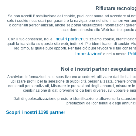
35
Rifiutare tecnolog
30°
30
29°
27°
Se non accetti l'installazione dei cookie, puoi continuare ad accedere al nos
27°
26°
solo i cookie necessari per garantire la navigazione nel sito, ma non verran
25
o contenuti personalizzati, anche se potrai visualizzare informazioni general
22°
accedere al nostro sito Web tramite questo
20
nostri partner
Con il tuo consenso, noi e i
utilizziamo cookie, identificator
15°
quali la tua visita su questo sito web, indirizzi IP e identificatori di cookie. A
15
14°
14°
13°
13°
12°
legittimo, al quale puoi opporti. Per fare ciò puoi revocare il tuo consen
Impostazioni
Poli
" o nella nostra
10
°C
Noi e i nostri partner eseguiamo
Ven
7
Sab
8
Dom
9
Lun
10
Mar
11
Mer
12
G
Archiviare informazioni su dispositivo e/o accedervi, utilizzare dati limitati p
Temperatura massima
T
utilizzare profili per la selezione di pubblicità personalizzata, creare profil
contenuti personalizzati, Misurare le prestazioni degli annunci, misurare le 
combinazione di dati provenienti da fonti diverse, sviluppare e miglio
Grafico delle Precipitazioni e Nuvolosità
Dati di geolocalizzazione precisi e identificazione attraverso la scansion
prestazioni dei contenuti e degli annunci,
Pioggia, neve e nuvol
Scopri i nostri 1199 partner
20
10
1022
1022
1019
15