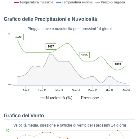
Temperatura massima
Temperatura minima
Punto di rugiada
ie e
edi
tamente
Grafico delle Precipitazioni e Nuvolosità
blicità
Pioggia, neve e nuvolosità per i prossimi 14 giorni
tale
1
5
lizzata,
1020
ACCETTA
 sulle
E
1017
azioni
CONTINUA
 tramite
1015
5
ie o
1013
e simili,
IMPOSTAZIONI
ente di
iare la
tività per
mm
uare a
Sab
8
Lun
10
Mer
12
Ven
14
Dom
16
Mar
18
Gio
20
contenuti
Nuvolosità (%)
Pressione
levati
ard di
à senza
Grafico del Vento
costo.
Velocità media, direzione e raffiche di vento per i prossimi 14 giorni
clic sul
40
 "Accetta