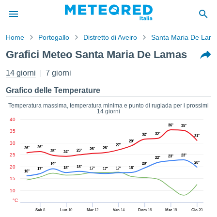
Home
Portogallo
Distretto di Aveiro
Santa Maria De Lam
mativa
Grafici Meteo Santa Maria De Lamas
Privacy
nuti di
14 giorni
7 giorni
eo.net
eo.net)
Grafico delle Temperature
stati
ati da
Temperatura massima, temperatura minima e punto di rugiada per i prossimi
14 giorni
nisti per
40
e che le
36°
35°
35
azioni
32°
32°
31°
siano di
29°
30
27°
26°
26°
26°
26°
tà. È
25°
25°
24°
25
23°
23°
22°
ibile
20°
20°
19°
20
18°
ere a
18°
18°
17°
17°
17°
17°
16°
sito Web
15
ando le
10
 opzioni:
°C
Sab
8
Lun
10
Mer
12
Ven
14
Dom
16
Mar
18
Gio
20
tta i