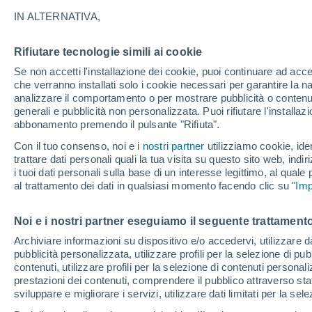
7°
IN ALTERNATIVA,
Rifiutare tecnologie simili ai cookie
Sud-oves
Se non accetti l'installazione dei cookie, puoi continuare ad acc
Temp. percepita 3°
21
-
39 km
che verranno installati solo i cookie necessari per garantire la n
analizzare il comportamento o per mostrare pubblicità o contenut
generali e pubblicità non personalizzata. Puoi rifiutare l'install
abbonamento premendo il pulsante "Rifiuta".
Ultim'ora.
Ondata di calore fino a Ferragosto: rischia di
Con il tuo consenso, noi e i
nostri partner
utilizziamo cookie, iden
diventare eccezionale. Svolta solo a fine mes
trattare dati personali quali la tua visita su questo sito web, indiri
i tuoi dati personali sulla base di un interesse legittimo, al quale
Il Meteo 1 - 7
Attualità
Mappa di nuvolosità
Radar 
al trattamento dei dati in qualsiasi momento facendo clic su "
Imp
Noi e i nostri partner eseguiamo il seguente trattamento
Domani
Lunedì
Oggi
Archiviare informazioni su dispositivo e/o accedervi, utilizzare dati
pubblicità personalizzata, utilizzare profili per la selezione di pu
9 Ago
10 Ago
8 Ago
contenuti, utilizzare profili per la selezione di contenuti personal
prestazioni dei contenuti, comprendere il pubblico attraverso stat
sviluppare e migliorare i servizi, utilizzare dati limitati per la sel