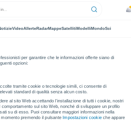
Notizie
Video
Allerte
Radar
Mappe
Satelliti
Modelli
Mondo
Sci
fessionisti per garantire che le informazioni offerte siano di
guenti opzioni:
os Unzue
ccolte tramite cookie o tecnologie simili, ci consente di
n elevati standard di qualità senza alcun costo.
os Unzue
re al sito Web accettando l'installazione di tutti i cookie, nostri
 il comportamento sul sito Web, nonché di sviluppare un profilo
...
asati su di esso. Puoi consultare maggiori informazioni nella
si momento premendo il pulsante
Impostazioni cookie
che appare
Per ora
Cielo nuvoloso nelle prossime
ore