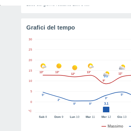
Luce del giorno restante
10h 34m
Grafici del tempo
30
25
20
15
13°
13°
13°
12°
12°
10
9°
5
5°
5°
3°
2°
0
3.1
0°
0°
°C
Sab
8
Dom
9
Lun
10
Mar
11
Mer
12
Gio
13
Massimo