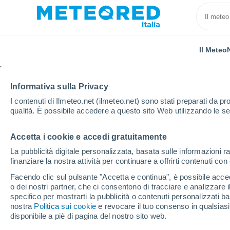
Il Meteo
Informativa sulla Privacy
I contenuti di Ilmeteo.net (ilmeteo.net) sono stati preparati da pro
qualità. È possibile accedere a questo sito Web utilizzando le se
Accetta i cookie e accedi gratuitamente
Home
Argentina
Provincia di Buenos Aires
Sant
La pubblicità digitale personalizzata, basata sulle informazioni ra
finanziare la nostra attività per continuare a offrirti contenuti co
Previsioni Meteo Sant
Facendo clic sul pulsante "Accetta e continua", è possibile accede
o dei nostri partner, che ci consentono di tracciare e analizzare
08:18
Sabato
specifico per mostrarti la pubblicità o contenuti personalizzati b
nostra
Politica sui cookie
e revocare il tuo consenso in qualsia
disponibile a piè di pagina del nostro sito web.
Nubi sparse