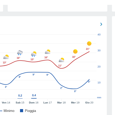
40
21°
30
16°
16°
16°
15°
13°
11°
20
9°
9°
8°
5°
10
3°
2°
0°
0.4
0.2
mm
Ven
14
Sab
15
Dom
16
Lun
17
Mar
18
Mer
19
Gio
20
Minimo
Pioggia