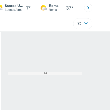
Santos Unzue
Roma
Milano
7°
37°
Buenos Aires
Roma
Milano
°C