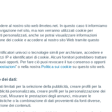
t
edere al nostro sito web ilmeteo.net. In questo caso ti informiamo
/h
avigazione nel sito, ma non verranno utilizzati cookie per
i personalizzati, anche se potrai visualizzare informazioni
azione dei cookie e accedere al nostro sito Web tramite questo
tificatori univoci o tecnologie simili per archiviare, accedere e
e?
zzi IP e identificatori di cookie. Alcuni fornitori potrebbero trattare
 puoi opporti. Per fare ciò puoi revocare il tuo consenso o opporti
di pioggia
Satelliti
Modelli
ostazioni
" o nella nostra
Politica sui cookie
su questo sito web.
 dei dati:
Martedì
Mercoledì
Giovedi
Venerdì
 limitati per la selezione della pubblicità, creare profili per la
bblicità personalizzata, creare profili per la personalizzazione dei
11 Ago
12 Ago
13 Ago
14 Ago
izzati, Misurare le prestazioni degli annunci, misurare le
istiche o la combinazione di dati provenienti da fonti diverse,
ezione dei contenuti.
70%