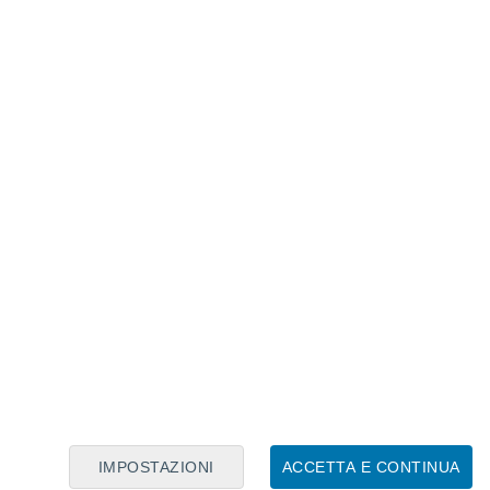
Calendario Lunare
Lun
Mar
Mer
Gio
Ven
Sab
Dom
8
9
10
11
12
13
14
15
16
17
18
19
20
21
IMPOSTAZIONI
ACCETTA E CONTINUA