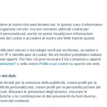
Allerta rossa
Allerta massima per alte
temperature a Saponara oggi
 alto!
edere al nostro sito web ilmeteo.net. In questo caso ti informiamo
avigazione nel sito, ma non verranno utilizzati cookie per
i personalizzati, anche se potrai visualizzare informazioni
azione dei cookie e accedere al nostro sito Web tramite questo
tificatori univoci o tecnologie simili per archiviare, accedere e
e?
zzi IP e identificatori di cookie. Alcuni fornitori potrebbero trattare
 puoi opporti. Per fare ciò puoi revocare il tuo consenso o opporti
adar di pioggia
Satelliti
Modelli
ostazioni
" o nella nostra
Politica sui cookie
su questo sito web.
 dei dati:
Martedì
Mercoledì
Giovedi
Venerdì
 limitati per la selezione della pubblicità, creare profili per la
bblicità personalizzata, creare profili per la personalizzazione dei
11 Ago
12 Ago
13 Ago
14 Ago
izzati, Misurare le prestazioni degli annunci, misurare le
istiche o la combinazione di dati provenienti da fonti diverse,
ezione dei contenuti.
60%