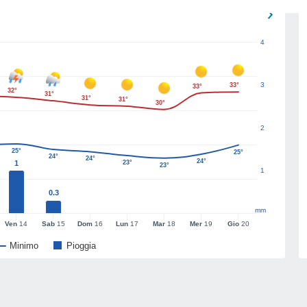
4
3
33°
33°
32°
31°
31°
31°
30°
2
25°
25°
24°
24°
24°
1
23°
23°
1
0.3
mm
Ven
14
Sab
15
Dom
16
Lun
17
Mar
18
Mer
19
Gio
20
Minimo
Pioggia