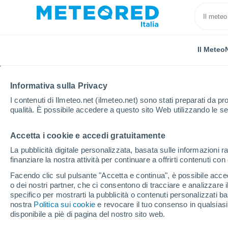
Il Meteo
Informativa sulla Privacy
I contenuti di Ilmeteo.net (ilmeteo.net) sono stati preparati da pro
qualità. È possibile accedere a questo sito Web utilizzando le se
Accetta i cookie e accedi gratuitamente
Home
Città metropolitana di Messina
Saponara
La pubblicità digitale personalizzata, basata sulle informazioni ra
finanziare la nostra attività per continuare a offrirti contenuti co
Previsioni Meteo Sapo
Facendo clic sul pulsante "Accetta e continua", è possibile accede
o dei nostri partner, che ci consentono di tracciare e analizzare
13:13
Sabato
specifico per mostrarti la pubblicità o contenuti personalizzati b
nostra
Politica sui cookie
e revocare il tuo consenso in qualsia
disponibile a piè di pagina del nostro sito web.
Sereno