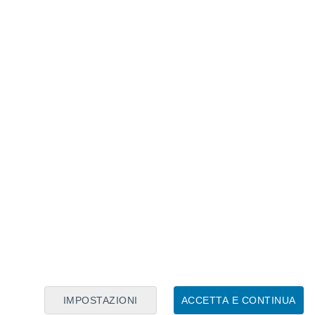
Calendario Lunare
Lun
Mar
Mer
Gio
Ven
Sab
Dom
8
9
10
11
12
13
14
15
16
17
18
19
20
21
IMPOSTAZIONI
ACCETTA E CONTINUA