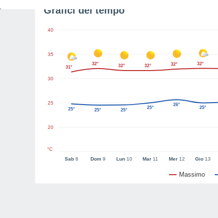
Grafici del tempo
40
35
32°
32°
32°
32°
32°
31°
30
25
26°
25°
25°
25°
25°
25°
20
°C
Sab
8
Dom
9
Lun
10
Mar
11
Mer
12
Gio
13
Massimo