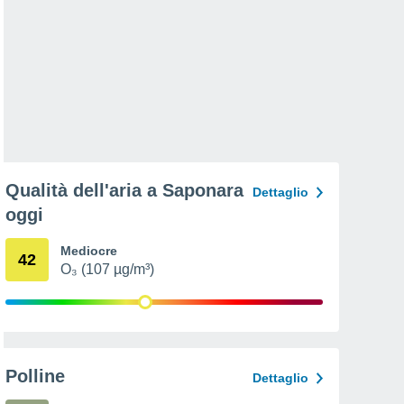
Qualità dell'aria a Saponara
Dettaglio
oggi
Mediocre
42
O₃ (107 µg/m³)
Polline
Dettaglio