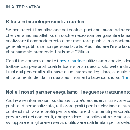
31°
IN ALTERNATIVA,
Rifiutare tecnologie simili ai cookie
UV
9 Molto
Se non accetti l'installazione dei cookie, puoi continuare ad acc
Temp. percepita 34°
FPS
25-50
che verranno installati solo i cookie necessari per garantire la n
analizzare il comportamento o per mostrare pubblicità o contenut
generali e pubblicità non personalizzata. Puoi rifiutare l'install
abbonamento premendo il pulsante "Rifiuta".
Ultim'ora.
Ondata di calore fino a Ferragosto: rischia di
Con il tuo consenso, noi e i
nostri partner
utilizziamo cookie, iden
diventare eccezionale. Svolta solo a fine mes
trattare dati personali quali la tua visita su questo sito web, indiri
i tuoi dati personali sulla base di un interesse legittimo, al quale
Il Meteo 1 - 7
Attualità
Mappa della Temperatura
R
al trattamento dei dati in qualsiasi momento facendo clic su "
Imp
Noi e i nostri partner eseguiamo il seguente trattamento
Domani
Lunedì
Oggi
Archiviare informazioni su dispositivo e/o accedervi, utilizzare dati
pubblicità personalizzata, utilizzare profili per la selezione di pu
9 Ago
10 Ago
8 Ago
contenuti, utilizzare profili per la selezione di contenuti personal
prestazioni dei contenuti, comprendere il pubblico attraverso stat
sviluppare e migliorare i servizi, utilizzare dati limitati per la sel