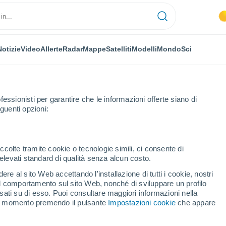
Notizie
Video
Allerte
Radar
Mappe
Satelliti
Modelli
Mondo
Sci
fessionisti per garantire che le informazioni offerte siano di
guenti opzioni:
ccolte tramite cookie o tecnologie simili, ci consente di
n elevati standard di qualità senza alcun costo.
nara
re al sito Web accettando l'installazione di tutti i cookie, nostri
 il comportamento sul sito Web, nonché di sviluppare un profilo
...
asati su di esso. Puoi consultare maggiori informazioni nella
si momento premendo il pulsante
Impostazioni cookie
che appare
Per ora
Caldo umido afoso nelle
prossime ore