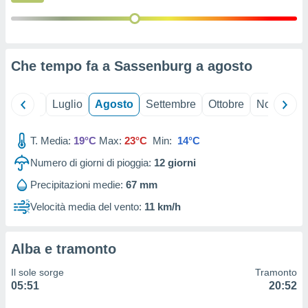
ioni
" o
tra
sui cookie
o sito
Che tempo fa a Sassenburg a
agosto
nostri
Giugno
Luglio
Agosto
Settembre
Ottobre
Novembre
mo il
te
ento dei
T. Media:
19°C
Max:
23°C
Min:
14°C
Numero di giorni di pioggia:
12
giorni
re
ioni su
Precipitazioni medie:
67 mm
vo e/o
Velocità media del vento:
11 km/h
i,
 dati
er la
Alba e tramonto
 della
à, creare
Il sole sorge
Tramonto
r la
05:51
20:52
à
izzata,