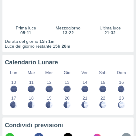
 profili
lezione
cità
izzata,
fili per
Prima luce
Mezzogiorno
Ultima luce
05:11
13:22
21:32
izzazione
Durata del giorno
15h 1m
nuti,
Luce del giorno restante
15h 28m
 profili
lezione
uti
Calendario Lunare
zzati,
 le
Lun
Mar
Mer
Gio
Ven
Sab
Dom
ni degli
10
11
12
13
14
15
16
 misurare
zioni dei
,
17
18
19
20
21
22
23
ere il
so
he o la
ione di
Condividi previsioni
enienti
diverse,