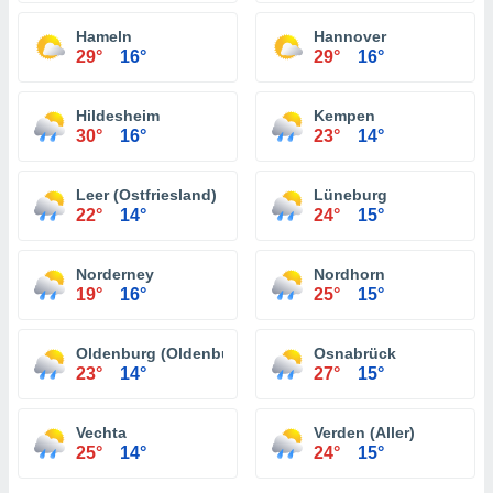
Hameln
Hannover
29°
16°
29°
16°
Hildesheim
Kempen
30°
16°
23°
14°
Leer (Ostfriesland)
Lüneburg
22°
14°
24°
15°
Norderney
Nordhorn
19°
16°
25°
15°
Oldenburg (Oldenburg)
Osnabrück
23°
14°
27°
15°
Vechta
Verden (Aller)
25°
14°
24°
15°