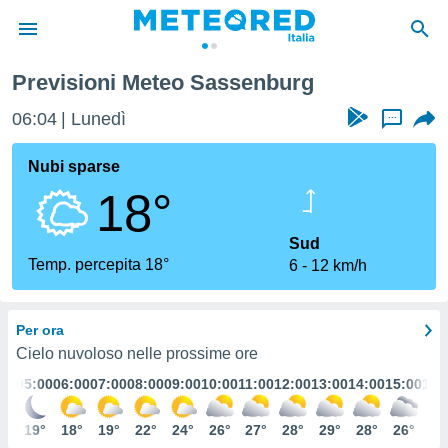
Previsioni Meteo Sassenburg
tiva
rivacy
06:04
Lunedì
...
ti di
net
Nubi sparse
net)
18°
i
 da
nisti per
Sud
 che le
Temp. percepita 18°
6
12 km/h
ioni
iano di
È
Per ora
 a
Cielo nuvoloso nelle prossime ore
ito Web
:00
05:00
06:00
07:00
08:00
09:00
10:00
11:00
12:00
13:00
14:00
15:00
16:
do le
opzioni:
9°
19°
18°
19°
22°
24°
26°
27°
28°
29°
28°
26°
24
 i