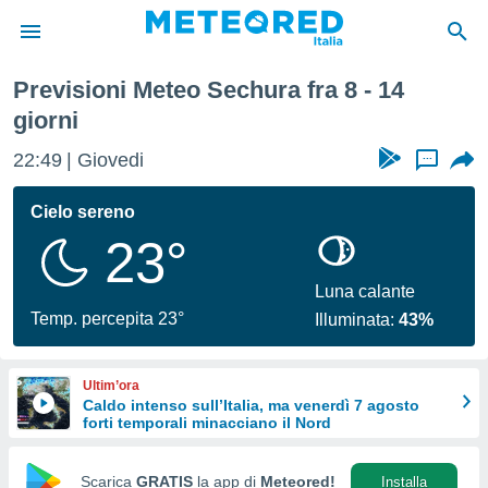
Previsioni Meteo Sechura fra 8 - 14
tiva
giorni
rivacy
ti di
22:49
Giovedi
...
net
net)
Cielo sereno
i
 da
23°
nisti per
 che le
Luna calante
ioni
Temp. percepita 23°
iano di
Illuminata:
43%
È
 a
Ultim’ora
ito Web
Caldo intenso sull’Italia, ma venerdì 7 agosto
do le
forti temporali minacciano il Nord
opzioni:
Scarica
GRATIS
la app di
Meteored!
Installa
 i