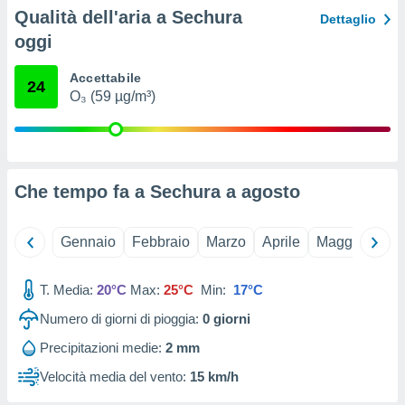
ioni
Qualità dell'aria a Sechura
Dettaglio
e
à non
oggi
izzata.
utare
Accettabile
24
zione dei
O₃ (59 µg/m³)
 al
ito Web
questo
ento
Che tempo fa a Sechura a
agosto
 il
Gennaio
Febbraio
Marzo
Aprile
Maggio
Giu
o
, noi e i
rtner
T. Media:
20°C
Max:
25°C
Min:
17°C
mo
Numero di giorni di pioggia:
0
giorni
tori
Precipitazioni medie:
2 mm
o
e simili
Velocità media del vento:
15 km/h
viare,