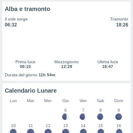
 e
ati
Alba e tramonto
 quali la
a su
Il sole sorge
Tramonto
ito web,
06:32
18:26
IP e
tori di
Alcuni
ro
 tuoi dati
Prima luce
Mezzogiorno
Ultima luce
 sulla
06:10
12:29
18:47
un
e
Durata del giorno
11h 54m
, al quale
rti. Per
Calendario Lunare
puoi
il tuo
Lun
Mar
Mer
Gio
Ven
Sab
Dom
o o
l
6
7
8
9
nto dei
ualsiasi
 facendo
10
11
12
13
14
15
16