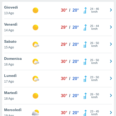
a", è
Giovedi
24
-
46
30°
/
20°
al sito
km/h
13 Ago
ettando
zione di
Venerdì
25
-
44
okie,
29°
/
20°
km/h
14 Ago
dei nostri
che ci
no di
Sabato
26
-
50
29°
/
20°
 e
km/h
15 Ago
e il
amento
Domenica
25
-
50
 Web,
30°
/
20°
km/h
16 Ago
i
re un
Lunedì
pecifico
23
-
50
30°
/
20°
km/h
arti la
17 Ago
à o
i
Martedì
26
-
50
zzati
30°
/
20°
km/h
18 Ago
 di esso.
sultare
Mercoledì
23
-
45
30°
/
20°
km/h
oni nella
19 Ago