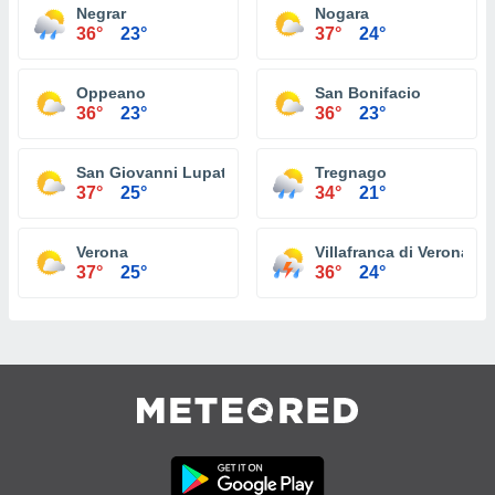
Negrar
Nogara
36°
23°
37°
24°
Oppeano
San Bonifacio
36°
23°
36°
23°
San Giovanni Lupatoto
Tregnago
37°
25°
34°
21°
Verona
Villafranca di Verona
37°
25°
36°
24°