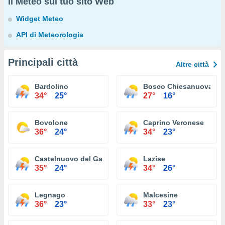
Il Meteo sul tuo sito Web
Widget Meteo
API di Meteorologia
Principali città
Altre città
Bardolino
Bosco Chiesanuova
34°
25°
27°
16°
Bovolone
Caprino Veronese
36°
24°
34°
23°
Castelnuovo del Garda
Lazise
35°
24°
34°
26°
Legnago
Malcesine
36°
23°
33°
23°