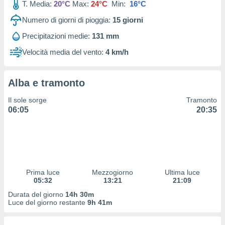
T. Media:
20°C
Max:
24°C
Min:
16°C
 profili
lezione
Numero di giorni di pioggia:
15
giorni
cità
izzata,
Precipitazioni medie:
131 mm
fili per
Velocità media del vento:
4 km/h
izzazione
nuti,
 profili
Alba e tramonto
lezione
Il sole sorge
Tramonto
uti
06:05
20:35
zzati,
 le
ni degli
 misurare
zioni dei
,
ere il
Prima luce
Mezzogiorno
Ultima luce
05:32
13:21
21:09
so
Durata del giorno
14h 30m
he o la
Luce del giorno restante
9h 41m
ione di
enienti
diverse,