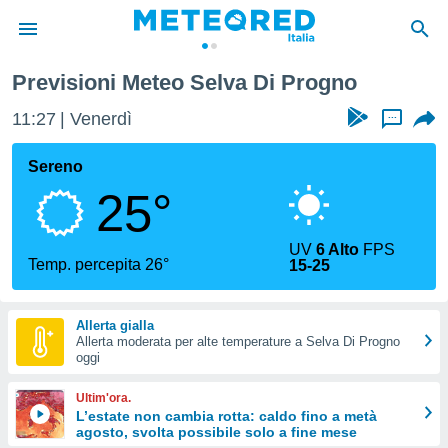
Previsioni Meteo Selva Di Progno
tiva
rivacy
11:27
Venerdì
...
ti di
net
Sereno
net)
25°
i
 da
nisti per
UV
6 Alto
FPS
 che le
Temp. percepita 26°
15-25
ioni
iano di
È
Allerta gialla
Allerta moderata per alte temperature a Selva Di Progno
 a
oggi
ito Web
do le
Ultim'ora.
opzioni:
L’estate non cambia rotta: caldo fino a metà
agosto, svolta possibile solo a fine mese
 i