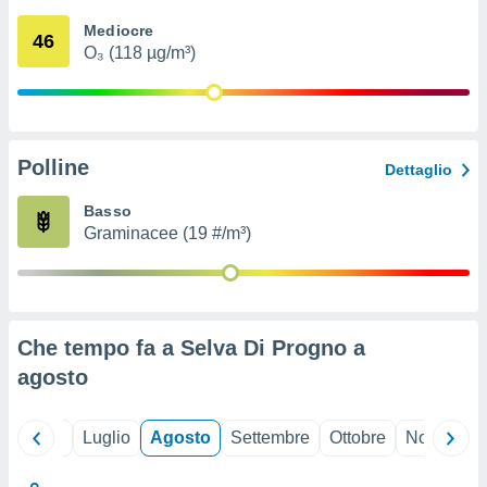
ioni
" o
Mediocre
tra
46
O₃ (118 µg/m³)
sui cookie
o sito
nostri
Polline
Dettaglio
mo il
te
Basso
ento dei
Graminacee (19 #/m³)
re
ioni su
vo e/o
i,
Che tempo fa a Selva Di Progno a
 dati
er la
agosto
 della
à, creare
r la
Giugno
Luglio
Agosto
Settembre
Ottobre
Novembre
à
izzata,