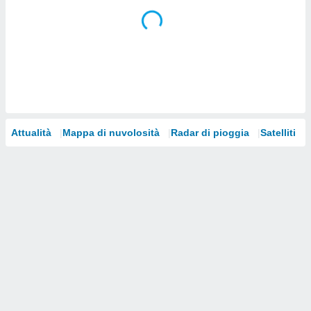
i nostri
artner
Attualità
Mappa di nuvolosità
Radar di pioggia
Satelliti