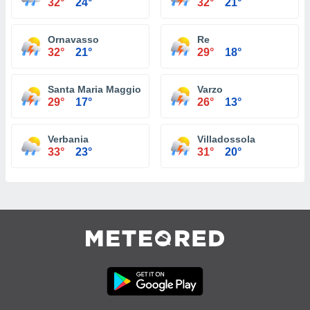
32°
24°
32°
21°
Ornavasso
Re
32°
21°
29°
18°
Santa Maria Maggiore
Varzo
29°
17°
26°
13°
Verbania
Villadossola
33°
23°
31°
20°