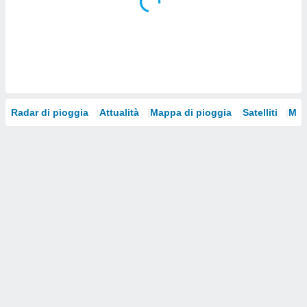
i nostri
artner
Radar di pioggia
Attualità
Mappa di pioggia
Satelliti
Mod