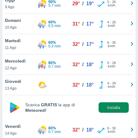
90%
a", è
5
-
26
29°
/
19°
5.7 mm
km/h
9 Ago
al sito
ettando
Domani
60%
4
-
26
31°
/
17°
zione di
0.5 mm
km/h
10 Ago
okie,
dei nostri
Martedì
60%
6
-
35
che ci
32°
/
17°
0.3 mm
km/h
11 Ago
no di
 e
e il
Mercoledì
80%
5
-
28
32°
/
18°
amento
0.7 mm
km/h
12 Ago
 Web,
i
Giovedi
4
-
29
re un
32°
/
18°
km/h
13 Ago
pecifico
arti la
à o
Scarica
GRATIS
la app di
i
Installa
Meteored!
zzati
 di esso.
sultare
Venerdì
80%
6
-
30
32°
/
18°
0.7 mm
km/h
14 Ago
oni nella