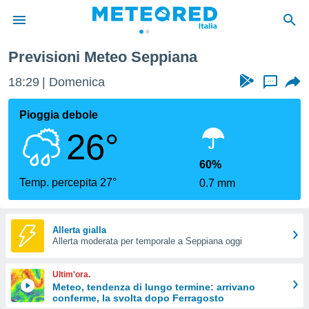
Previsioni Meteo Seppiana
tiva
rivacy
18:29
Domenica
...
ti di
net
Pioggia debole
net)
26°
i
 da
nisti per
60%
 che le
Temp. percepita 27°
0.7 mm
ioni
iano di
È
Allerta gialla
 a
Allerta moderata per temporale a Seppiana oggi
ito Web
do le
Ultim'ora.
opzioni:
Meteo, tendenza di lungo termine: arrivano
conferme, la svolta dopo Ferragosto
 i