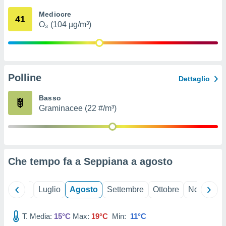
ioni
" o
Mediocre
tra
41
O₃ (104 µg/m³)
sui cookie
o sito
nostri
Polline
Dettaglio
mo il
te
Basso
ento dei
Graminacee (22 #/m³)
re
ioni su
vo e/o
i,
Che tempo fa a Seppiana a
agosto
 dati
er la
 della
Giugno
Luglio
Agosto
Settembre
Ottobre
Novembre
à, creare
r la
à
T. Media:
15°C
Max:
19°C
Min:
11°C
izzata,