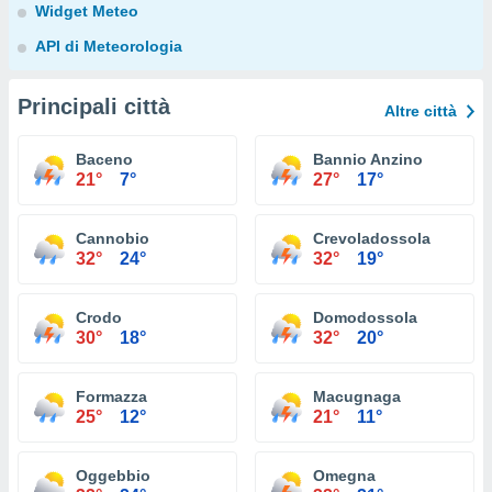
Widget Meteo
API di Meteorologia
Principali città
Altre città
Baceno
Bannio Anzino
21°
7°
27°
17°
Cannobio
Crevoladossola
32°
24°
32°
19°
Crodo
Domodossola
30°
18°
32°
20°
Formazza
Macugnaga
25°
12°
21°
11°
Oggebbio
Omegna