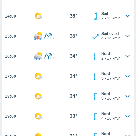
cità
Sud
36°
14:00
7
-
25
km/h
izzata,
ACCETTA
ulle
E
ioni
CONTINUA
Sud-ovest
30%
35°
15:00
tramite
0.3 mm
4
-
24
km/h
e simili,
IMPOSTAZIONI
nte di
Nord
30%
34°
16:00
0.1 mm
2
-
17
km/h
e la
tività per
re a
Nord
34°
17:00
ontenuti
5
-
17
km/h
ti
 di
Nord
senza
34°
18:00
5
-
16
km/h
sto.
clic sul
Nord
 "Accetta
33°
19:00
4
-
16
km/h
a", è
al sito
Nord