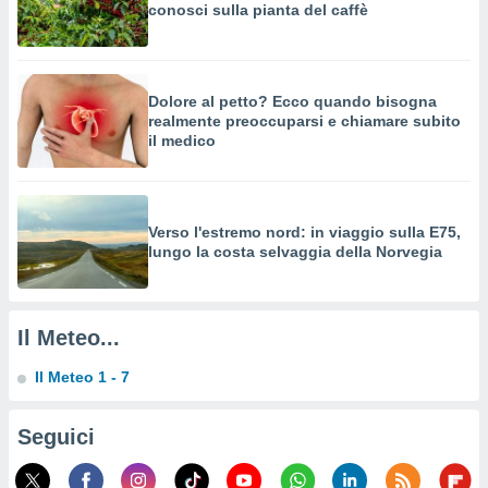
a su
conosci sulla pianta del caffè
ito web,
IP e
tori di
Alcuni
Dolore al petto? Ecco quando bisogna
realmente preoccuparsi e chiamare subito
ro
il medico
 tuoi dati
 sulla
un
e
, al quale
Verso l'estremo nord: in viaggio sulla E75,
lungo la costa selvaggia della Norvegia
rti. Per
puoi
il tuo
o o
Il Meteo...
l
nto dei
ualsiasi
Il Meteo 1 - 7
 facendo
Seguici
ioni
" o
tra
sui cookie