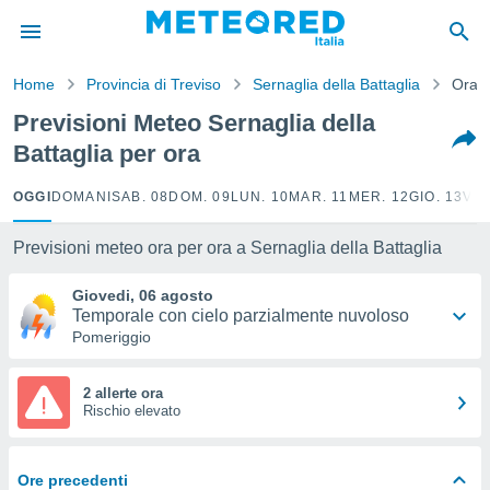
tiva
rivacy
Home
Provincia di Treviso
Sernaglia della Battaglia
Orari
ti di
net
Previsioni Meteo Sernaglia della
net)
Battaglia per ora
i
 da
nisti per
OGGI
DOMANI
SAB. 08
DOM. 09
LUN. 10
MAR. 11
MER. 12
GIO. 13
VEN
 che le
ioni
Previsioni meteo ora per ora a Sernaglia della Battaglia
iano di
È
Giovedi, 06 agosto
Temporale con cielo parzialmente nuvoloso
 a
Pomeriggio
ito Web
do le
opzioni:
2 allerte ora
Rischio elevato
 i
e
Ore precedenti
amente