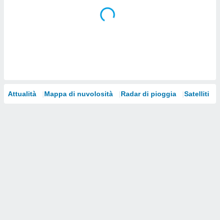
i nostri
artner
Attualità
Mappa di nuvolosità
Radar di pioggia
Satelliti