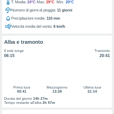
T. Media:
24°C
Max:
29°C
Min:
20°C
 profili
lezione
Numero di giorni di pioggia:
11
giorni
cità
izzata,
Precipitazioni medie:
110 mm
fili per
Velocità media del vento:
6 km/h
izzazione
nuti,
 profili
Alba e tramonto
lezione
Il sole sorge
Tramonto
uti
06:15
20:41
zzati,
 le
ni degli
 misurare
zioni dei
,
ere il
Prima luce
Mezzogiorno
Ultima luce
05:41
13:28
21:14
so
Durata del giorno
14h 27m
he o la
Tempo restante all'alba
2h 57m
ione di
enienti
diverse,