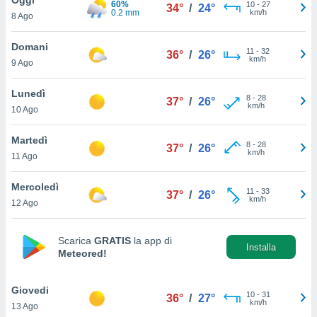
60%
a", è
10
-
27
34°
/
24°
0.2 mm
km/h
8 Ago
al sito
ettando
Domani
11
-
32
36°
/
26°
zione di
km/h
9 Ago
okie,
dei nostri
Lunedì
8
-
28
che ci
37°
/
26°
km/h
10 Ago
no di
 e
e il
Martedì
8
-
28
37°
/
26°
amento
km/h
11 Ago
 Web,
i
Mercoledì
11
-
33
re un
37°
/
26°
km/h
12 Ago
pecifico
arti la
à o
Scarica
GRATIS
la app di
i
Installa
Meteored!
zzati
 di esso.
sultare
Giovedi
10
-
31
36°
/
27°
km/h
13 Ago
oni nella