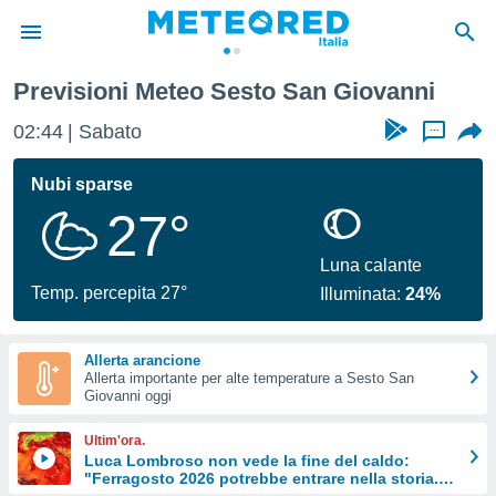
Previsioni Meteo Sesto San Giovanni
tiva
rivacy
02:44
Sabato
...
ti di
net
Nubi sparse
net)
27°
i
 da
nisti per
Luna calante
 che le
Temp. percepita 27°
Illuminata:
24%
ioni
iano di
È
Allerta arancione
Allerta importante per alte temperature a Sesto San
 a
Giovanni oggi
ito Web
do le
Ultim'ora.
opzioni:
Luca Lombroso non vede la fine del caldo:
"Ferragosto 2026 potrebbe entrare nella storia.
 i