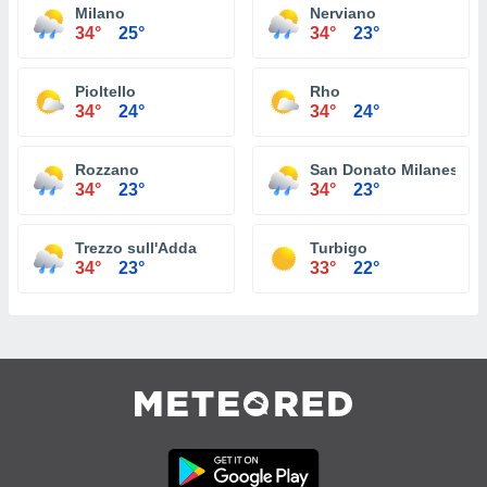
Milano
Nerviano
34°
25°
34°
23°
Pioltello
Rho
34°
24°
34°
24°
Rozzano
San Donato Milanese
34°
23°
34°
23°
Trezzo sull'Adda
Turbigo
34°
23°
33°
22°