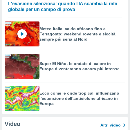
L'evasione silenziosa: quando l'IA scambia la rete
globale per un campo di prova
Meteo Italia, caldo africano fino a
Ferragosto: weekend rovente e siccità
sempre più seria al Nord
Super El Niño: le ondate di calore in
Europa diventeranno ancora più intense
Ecco come le onde tropicali influenzano
l’estensione dell’anticiclone africano in
Europa
Video
Altri video