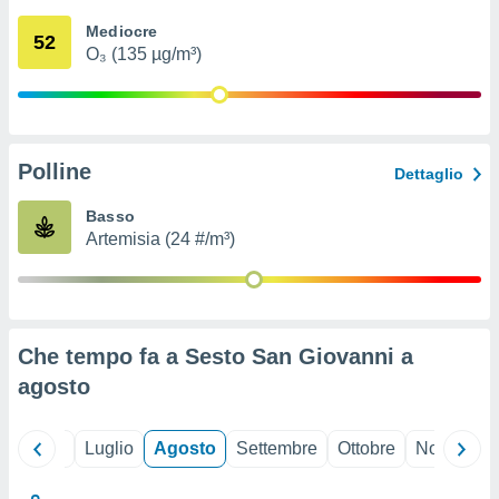
ioni
" o
Mediocre
tra
52
O₃ (135 µg/m³)
sui cookie
o sito
nostri
Polline
Dettaglio
mo il
te
Basso
ento dei
Artemisia (24 #/m³)
re
ioni su
vo e/o
i,
Che tempo fa a Sesto San Giovanni a
 dati
er la
agosto
 della
à, creare
r la
Giugno
Luglio
Agosto
Settembre
Ottobre
Novembre
à
izzata,