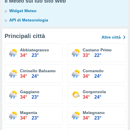
Il Meteo sul tuo sito Web
Widget Meteo
API di Meteorologia
Principali città
Altre città
Abbiategrasso
Castano Primo
34°
23°
33°
22°
Cinisello Balsamo
Cornaredo
34°
24°
34°
24°
Gaggiano
Gorgonzola
34°
23°
34°
24°
Magenta
Melegnano
34°
23°
34°
23°