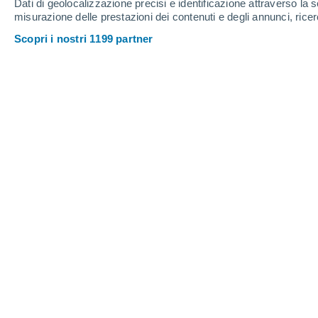
Dati di geolocalizzazione precisi e identificazione attraverso la s
Venerdì
7
Sabato
8
misurazione delle prestazioni dei contenuti e degli annunci, ricer
Scopri i nostri 1199 partner
Previsioni meteo ora per ora a Sobr
VENERDÌ, 07 AGOSTO
Pomeriggio
Foschia di polvere con cielo
sereno
Alba elle
06:35
Tramonto alle
20:37
Prima luce alle
06:06
Ultima luce alle
21:07
Fase lunare