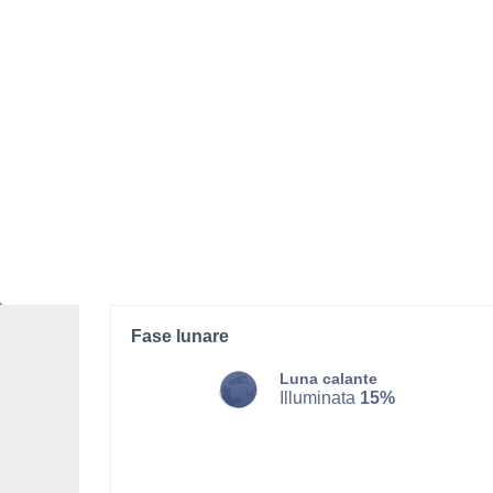
DOMENICA, 09 AGOSTO
Alba
Foschia
Alba elle
06:37
Tramonto alle
20:35
Prima luce alle
06:08
Ultima luce alle
21:04
Fase lunare
Luna calante
Illuminata
15%