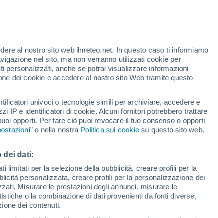
r Sobreira Formosa
VENTO
PRECIPITAZIONI
edere al nostro sito web ilmeteo.net. In questo caso ti informiamo
12
15
18
21
00
03
06
09
12
15
18
21
00
avigazione nel sito, ma non verranno utilizzati cookie per
i personalizzati, anche se potrai visualizzare informazioni
azione dei cookie e accedere al nostro sito Web tramite questo
33°
tificatori univoci o tecnologie simili per archiviare, accedere e
32°
31°
zzi IP e identificatori di cookie. Alcuni fornitori potrebbero trattare
30°
30°
 puoi opporti. Per fare ciò puoi revocare il tuo consenso o opporti
ostazioni
" o nella nostra
Politica sui cookie
su questo sito web.
27°
27°
24°
 dei dati:
21°
 limitati per la selezione della pubblicità, creare profili per la
19°
18°
18°
bblicità personalizzata, creare profili per la personalizzazione dei
16°
izzati, Misurare le prestazioni degli annunci, misurare le
istiche o la combinazione di dati provenienti da fonti diverse,
ezione dei contenuti.