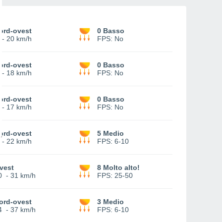
ord-ovest
0 Basso
-
20 km/h
FPS:
No
ord-ovest
0 Basso
-
18 km/h
FPS:
No
ord-ovest
0 Basso
-
17 km/h
FPS:
No
ord-ovest
5 Medio
-
22 km/h
FPS:
6-10
vest
8 Molto alto!
0
-
31 km/h
FPS:
25-50
ord-ovest
3 Medio
4
-
37 km/h
FPS:
6-10