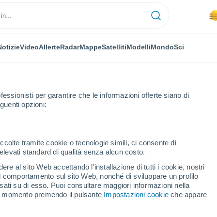
Notizie
Video
Allerte
Radar
Mappe
Satelliti
Modelli
Mondo
Sci
fessionisti per garantire che le informazioni offerte siano di
guenti opzioni:
breira Formosa
Orario
ccolte tramite cookie o tecnologie simili, ci consente di
n elevati standard di qualità senza alcun costo.
eira Formosa per ora
re al sito Web accettando l'installazione di tutti i cookie, nostri
 il comportamento sul sito Web, nonché di sviluppare un profilo
asati su di esso. Puoi consultare maggiori informazioni nella
si momento premendo il pulsante
Impostazioni cookie
che appare