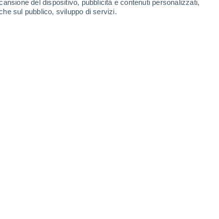
cansione del dispositivo, pubblicità e contenuti personalizzati,
Domenica
9
che sul pubblico, sviluppo di servizi.
eira Formosa
19°
Cielo sereno
02:00
T. Percepita
19°
17°
Cielo sereno
05:00
T. Percepita
17°
21°
Foschia di polvere
08:00
T. Percepita
21°
31°
Foschia di polvere
11:00
T. Percepita
30°