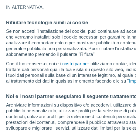
Grafica del meteo ora per ora pe
IN ALTERNATIVA,
SIMBOLO
TEMPERATURA
Rifiutare tecnologie simili ai cookie
Se non accetti l'installazione dei cookie, puoi continuare ad acc
00
03
06
09
12
15
18
21
00
03
06
09
che verranno installati solo i cookie necessari per garantire la n
analizzare il comportamento o per mostrare pubblicità o contenut
generali e pubblicità non personalizzata. Puoi rifiutare l'install
abbonamento premendo il pulsante "Rifiuta".
35°
34°
Con il tuo consenso, noi e i
nostri partner
utilizziamo cookie, iden
31°
trattare dati personali quali la tua visita su questo sito web, indiri
29°
i tuoi dati personali sulla base di un interesse legittimo, al quale
al trattamento dei dati in qualsiasi momento facendo clic su "
Imp
24°
24°
Noi e i nostri partner eseguiamo il seguente trattamento
22°
21°
21°
Archiviare informazioni su dispositivo e/o accedervi, utilizzare dati
19°
pubblicità personalizzata, utilizzare profili per la selezione di pu
17°
contenuti, utilizzare profili per la selezione di contenuti personal
prestazioni dei contenuti, comprendere il pubblico attraverso stat
sviluppare e migliorare i servizi, utilizzare dati limitati per la sel