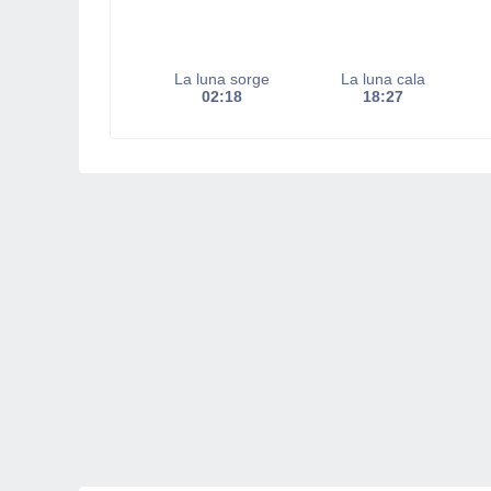
La luna sorge
La luna cala
02:18
18:27