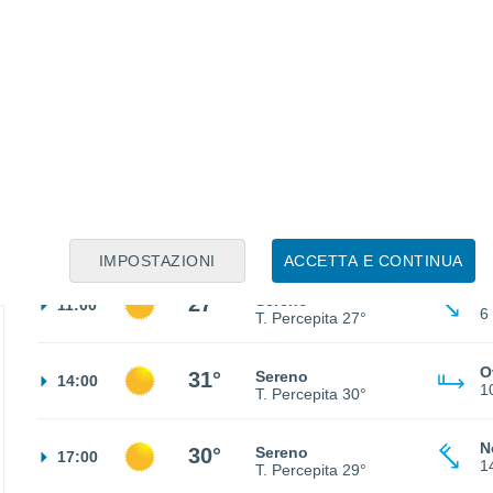
N
18°
Nubi sparse
02:00
9
T. Percepita
18°
N
16°
Foschia
05:00
8
T. Percepita
16°
N
18°
Foschia
08:00
6
T. Percepita
18°
IMPOSTAZIONI
ACCETTA E CONTINUA
N
27°
Sereno
11:00
6
T. Percepita
27°
O
31°
Sereno
14:00
1
T. Percepita
30°
N
30°
Sereno
17:00
1
T. Percepita
29°