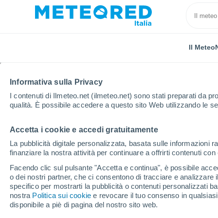
Il Meteo
Informativa sulla Privacy
I contenuti di Ilmeteo.net (ilmeteo.net) sono stati preparati da pro
qualità. È possibile accedere a questo sito Web utilizzando le se
Accetta i cookie e accedi gratuitamente
Home
Portogallo
Distretto di Castelo Branco
So
La pubblicità digitale personalizzata, basata sulle informazioni ra
finanziare la nostra attività per continuare a offrirti contenuti co
Previsioni Meteo Sobr
Facendo clic sul pulsante "Accetta e continua", è possibile accede
o dei nostri partner, che ci consentono di tracciare e analizzare
specifico per mostrarti la pubblicità o contenuti personalizzati b
Il Meteo 1 - 7
Orario
nostra
Politica sui cookie
e revocare il tuo consenso in qualsia
disponibile a piè di pagina del nostro sito web.