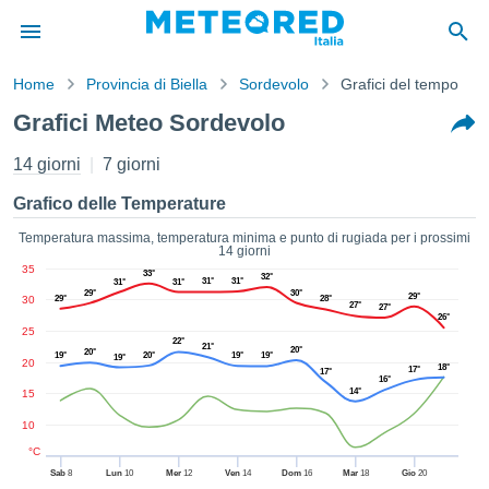
Home
Provincia di Biella
Sordevolo
Grafici del tempo
mativa
Grafici Meteo Sordevolo
Privacy
nuti di
14 giorni
7 giorni
eo.net
eo.net)
Grafico delle Temperature
stati
ati da
Temperatura massima, temperatura minima e punto di rugiada per i prossimi
14 giorni
nisti per
35
33°
e che le
32°
31°
31°
31°
31°
29°
30°
azioni
29°
30
29°
28°
27°
27°
siano di
26°
25
tà. È
22°
21°
20°
20°
19°
20°
19°
19°
ibile
19°
20
18°
17°
17°
ere a
16°
14°
15
sito Web
ando le
10
 opzioni:
°C
Sab
8
Lun
10
Mer
12
Ven
14
Dom
16
Mar
18
Gio
20
tta i