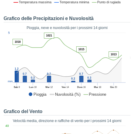
Temperatura massima
Temperatura minima
Punto di rugiada
ie e
edi
tamente
Grafico delle Precipitazioni e Nuvolosità
blicità
Pioggia, neve e nuvolosità per i prossimi 14 giorni
tale
1
5
lizzata,
1021
ACCETTA
 sulle
1018
E
azioni
CONTINUA
1015
 tramite
1013
5
ie o
e simili,
IMPOSTAZIONI
1.2
ente di
0.7
0.7
0.7
iare la
0.3
0.3
0.2
tività per
mm
uare a
Sab
8
Lun
10
Mer
12
Ven
14
Dom
16
Mar
18
Gio
20
contenuti
Pioggia
Nuvolosità (%)
Pressione
levati
ard di
à senza
Grafico del Vento
costo.
Velocità media, direzione e raffiche di vento per i prossimi 14 giorni
clic sul
40
 "Accetta