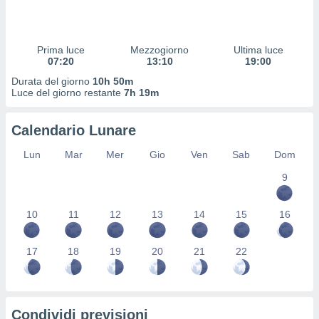
 profili
lezione
cità
izzata,
Prima luce
Mezzogiorno
Ultima luce
fili per
07:20
13:10
19:00
Durata del giorno
10h 50m
izzazione
Luce del giorno restante
7h 19m
nuti,
 profili
Calendario Lunare
lezione
uti
Lun
Mar
Mer
Gio
Ven
Sab
Dom
zzati,
 le
9
ni degli
 misurare
zioni dei
10
11
12
13
14
15
16
,
ere il
17
18
19
20
21
22
so
he o la
ione di
enienti
Condividi previsioni
diverse,