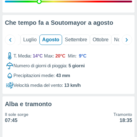
ioni
" o
tra
sui cookie
o sito
Che tempo fa a Soutomayor a
agosto
nostri
Giugno
Luglio
Agosto
Settembre
Ottobre
Novembre
mo il
T. Media:
14°C
Max:
20°C
Min:
9°C
te
ento dei
Numero di giorni di pioggia:
5
giorni
Precipitazioni medie:
43 mm
re
ioni su
Velocità media del vento:
13 km/h
vo e/o
i,
 dati
Alba e tramonto
er la
 della
Il sole sorge
Tramonto
à, creare
07:45
18:35
r la
à
izzata,