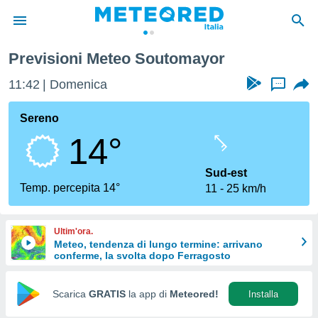
Previsioni Meteo Soutomayor
tiva
rivacy
11:42
Domenica
...
ti di
net
Sereno
net)
14°
i
 da
nisti per
Sud-est
 che le
Temp. percepita 14°
11
25 km/h
ioni
iano di
È
Ultim'ora.
Meteo, tendenza di lungo termine: arrivano
 a
conferme, la svolta dopo Ferragosto
ito Web
do le
opzioni:
Scarica
GRATIS
la app di
Meteored!
Installa
 i