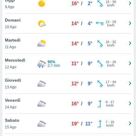
a", è
15
-
30
16°
/
2°
km/h
9 Ago
al sito
ettando
Domani
13
-
29
14°
/
4°
zione di
km/h
10 Ago
okie,
dei nostri
Martedì
16
-
32
che ci
14°
/
5°
km/h
11 Ago
no di
 e
e il
Mercoledì
90%
15
-
28
11°
/
9°
amento
2.7 mm
km/h
12 Ago
 Web,
i
Giovedi
17
-
34
re un
12°
/
9°
km/h
13 Ago
pecifico
arti la
Venerdì
à o
8
-
17
16°
/
9°
km/h
i
14 Ago
zzati
 di esso.
Sabato
7
-
16
sultare
19°
/
11°
km/h
15 Ago
oni nella