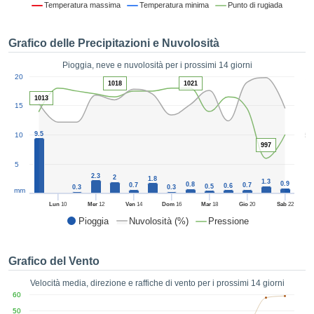
Temperatura massima
Temperatura minima
Punto di rugiada
ie e
edi
tamente
Grafico delle Precipitazioni e Nuvolosità
blicità
Pioggia, neve e nuvolosità per i prossimi 14 giorni
tale
1
20
lizzata,
1018
1021
ACCETTA
 sulle
1013
E
15
azioni
CONTINUA
 tramite
5
9.5
10
ie o
997
e simili,
IMPOSTAZIONI
ente di
5
iare la
2.3
2
1.8
1.3
0.9
0.8
0.7
0.7
0.6
0.5
0.3
0.3
tività per
mm
uare a
Lun
10
Mer
12
Ven
14
Dom
16
Mar
18
Gio
20
Sab
22
contenuti
Pioggia
Nuvolosità (%)
Pressione
levati
ard di
à senza
Grafico del Vento
costo.
Velocità media, direzione e raffiche di vento per i prossimi 14 giorni
clic sul
60
 "Accetta
50