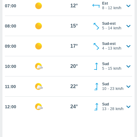
Est
12°
07:00
cità
8
-
12
km/h
izzata,
ACCETTA
Sud-est
ulle
15°
08:00
E
5
-
14
km/h
ioni
CONTINUA
tramite
Sud-est
17°
09:00
e simili,
IMPOSTAZIONI
4
-
13
km/h
nte di
e la
Sud
tività per
20°
10:00
5
-
15
km/h
re a
ontenuti
ti
Sud
22°
11:00
10
-
23
km/h
 di
senza
sto.
Sud
24°
12:00
13
-
28
km/h
clic sul
 "Accetta
a", è
al sito