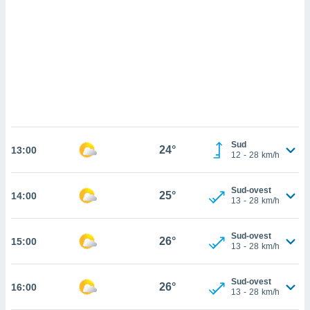
ettando
zione di
okie,
dei nostri
che ci
no di
 e
e il
amento
 Web,
i
Sud
24°
re un
13:00
12
-
28
km/h
pecifico
arti la
à o
Sud-ovest
25°
14:00
13
-
28
km/h
i
zzati
 di esso.
Sud-ovest
26°
15:00
sultare
13
-
28
km/h
oni nella
Sud-ovest
26°
16:00
13
-
28
km/h
sui cookie
e il tuo