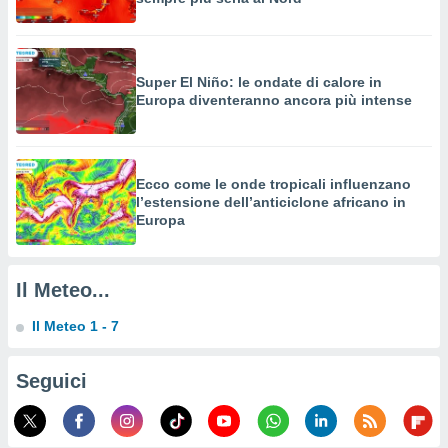
o sito
nostri
Super El Niño: le ondate di calore in
Europa diventeranno ancora più intense
mo il
te
ento dei
Ecco come le onde tropicali influenzano
re
l’estensione dell’anticiclone africano in
ioni su
Europa
vo e/o
i,
 dati
er la
Il Meteo...
 della
à, creare
Il Meteo 1 - 7
r la
à
Seguici
izzata,
 profili
lezione
cità