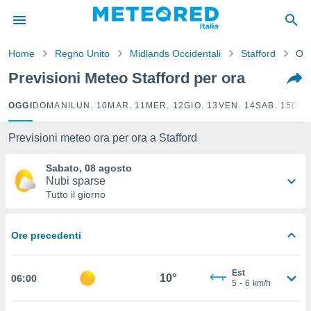
tiva
rivacy
Home
Regno Unito
Midlands Occidentali
Stafford
Ora
ti di
net
Previsioni Meteo Stafford per ora
net)
i
OGGI
DOMANI
LUN. 10
MAR. 11
MER. 12
GIO. 13
VEN. 14
SAB. 15
DOM
 da
nisti per
 che le
Previsioni meteo ora per ora a Stafford
ioni
iano di
Sabato, 08 agosto
È
Nubi sparse
Tutto il giorno
 a
ito Web
do le
Ore precedenti
opzioni:
 i
Est
10°
06:00
e
5
-
6
km/h
amente