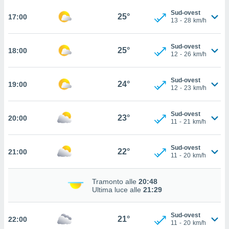
 in
Sud-ovest
25°
17:00
13
-
28
km/h
o
 il
Sud-ovest
25°
18:00
12
-
26
km/h
azioni
kie
re
Sud-ovest
24°
19:00
le a piè
12
-
23
km/h
 del
to web.
Sud-ovest
23°
20:00
11
-
21
km/h
ATIVA,
Sud-ovest
22°
21:00
e
11
-
20
km/h
gie
i cookie
Tramonto alle
20:48
ccetti
Ultima luce alle
21:29
zione dei
puoi
Sud-ovest
re ad
21°
22:00
11
-
20
km/h
 al