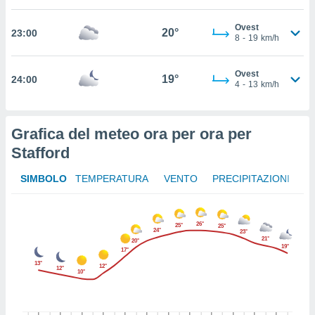
ito web
et. In
Ovest
20°
23:00
aso ti
8
-
19
km/h
mo che
installati
Ovest
okie
19°
24:00
4
-
13
km/h
i per
 la
one nel
 non
Grafica del meteo ora per ora per
utilizzati
Stafford
er
e il
SIMBOLO
TEMPERATURA
VENTO
PRECIPITAZIONI
amento o
rare
à o
i
26°
25°
25°
24°
23°
zzati,
21°
20°
19°
 potrai
17°
are
13°
12°
12°
10°
ioni
e
à non