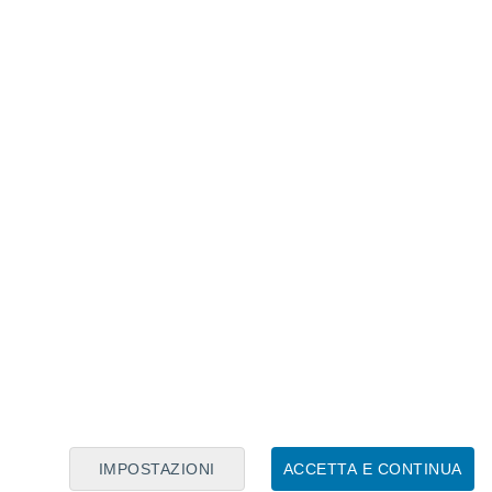
Calendario Lunare
Lun
Mar
Mer
Gio
Ven
Sab
Dom
7
8
9
10
11
12
13
14
15
16
17
18
19
20
IMPOSTAZIONI
ACCETTA E CONTINUA