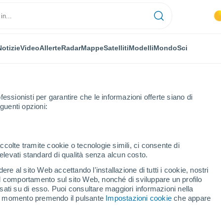
Notizie
Video
Allerte
Radar
Mappe
Satelliti
Modelli
Mondo
Sci
fessionisti per garantire che le informazioni offerte siano di
guenti opzioni:
ccolte tramite cookie o tecnologie simili, ci consente di
n elevati standard di qualità senza alcun costo.
ovoye
re al sito Web accettando l'installazione di tutti i cookie, nostri
 il comportamento sul sito Web, nonché di sviluppare un profilo
...
asati su di esso. Puoi consultare maggiori informazioni nella
si momento premendo il pulsante
Impostazioni cookie
che appare
Per ora
Rischio di temporali nelle
prossime ore