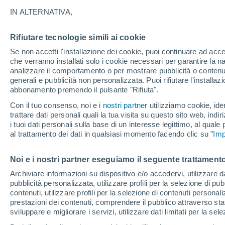
33°
IN ALTERNATIVA,
Rifiutare tecnologie simili ai cookie
UV
7 Alto
Se non accetti l'installazione dei cookie, puoi continuare ad acc
Temp. percepita 33°
FPS
15-25
che verranno installati solo i cookie necessari per garantire la n
analizzare il comportamento o per mostrare pubblicità o contenut
generali e pubblicità non personalizzata. Puoi rifiutare l'install
abbonamento premendo il pulsante "Rifiuta".
Ultim'ora.
L’estate non cambia rotta: caldo fino a metà
Con il tuo consenso, noi e i
nostri partner
utilizziamo cookie, iden
agosto, svolta possibile solo a fine mese
trattare dati personali quali la tua visita su questo sito web, indiri
i tuoi dati personali sulla base di un interesse legittimo, al quale
Il Meteo 1 - 7
Attualità
Mappa di pioggia
Radar di 
al trattamento dei dati in qualsiasi momento facendo clic su "
Imp
Noi e i nostri partner eseguiamo il seguente trattamento
Domani
Domenica
Oggi
Archiviare informazioni su dispositivo e/o accedervi, utilizzare dati
pubblicità personalizzata, utilizzare profili per la selezione di pu
8 Ago
9 Ago
7 Ago
contenuti, utilizzare profili per la selezione di contenuti personal
prestazioni dei contenuti, comprendere il pubblico attraverso stat
sviluppare e migliorare i servizi, utilizzare dati limitati per la sel
80%
60%