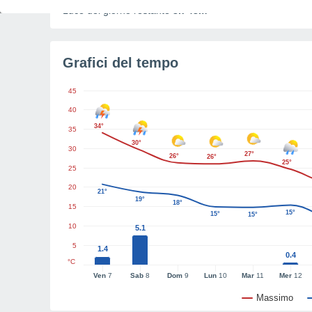
Luce del giorno restante
8h 43m
Grafici del tempo
45
40
34°
35
30°
30
27°
26°
26°
25°
25
20
21°
19°
18°
15
15°
15°
15°
10
5.1
5
1.4
0.4
°C
Ven
7
Sab
8
Dom
9
Lun
10
Mar
11
Mer
12
Massimo