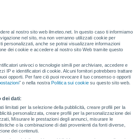
edere al nostro sito web ilmeteo.net. In questo caso ti informiamo
avigazione nel sito, ma non verranno utilizzati cookie per
i personalizzati, anche se potrai visualizzare informazioni
azione dei cookie e accedere al nostro sito Web tramite questo
tificatori univoci o tecnologie simili per archiviare, accedere e
zzi IP e identificatori di cookie. Alcuni fornitori potrebbero trattare
 puoi opporti. Per fare ciò puoi revocare il tuo consenso o opporti
pioggia
Satelliti
Modelli
ostazioni
" o nella nostra
Politica sui cookie
su questo sito web.
 dei dati:
Lunedì
Martedì
Mercoledì
Giovedi
 limitati per la selezione della pubblicità, creare profili per la
bblicità personalizzata, creare profili per la personalizzazione dei
10 Ago
11 Ago
12 Ago
13 Ago
izzati, Misurare le prestazioni degli annunci, misurare le
istiche o la combinazione di dati provenienti da fonti diverse,
ezione dei contenuti.
60%