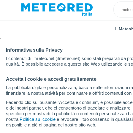
Il Meteo
Informativa sulla Privacy
I contenuti di Ilmeteo.net (ilmeteo.net) sono stati preparati da pro
qualità. È possibile accedere a questo sito Web utilizzando le se
Accetta i cookie e accedi gratuitamente
Home
Russia
Oblast di Kursk
Stanovoye
La pubblicità digitale personalizzata, basata sulle informazioni ra
finanziare la nostra attività per continuare a offrirti contenuti co
Previsioni Meteo Stan
Facendo clic sul pulsante "Accetta e continua", è possibile accede
o dei nostri partner, che ci consentono di tracciare e analizzare
12:06
Venerdì
specifico per mostrarti la pubblicità o contenuti personalizzati b
nostra
Politica sui cookie
e revocare il tuo consenso in qualsia
disponibile a piè di pagina del nostro sito web.
Sereno