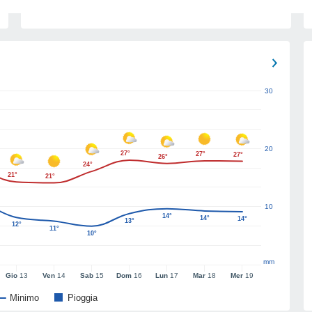
30
20
27°
27°
27°
26°
24°
21°
21°
10
14°
14°
14°
13°
12°
11°
10°
mm
Gio
13
Ven
14
Sab
15
Dom
16
Lun
17
Mar
18
Mer
19
Minimo
Pioggia