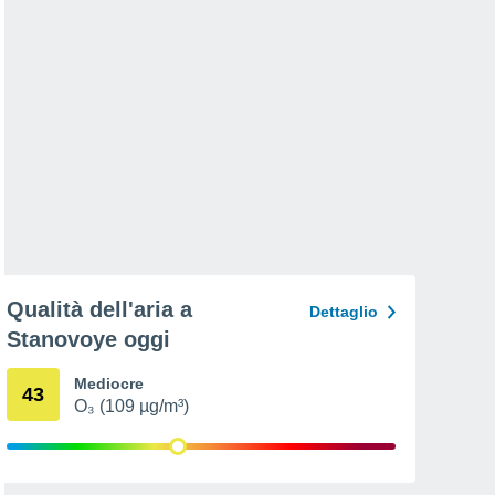
Qualità dell'aria a
Dettaglio
Stanovoye oggi
Mediocre
43
O₃ (109 µg/m³)