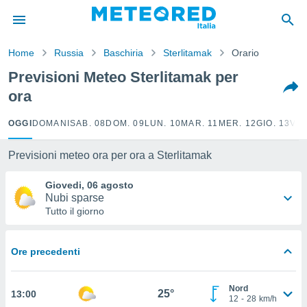
tiva
rivacy
Home
Russia
Baschiria
Sterlitamak
Orario
ti di
net
Previsioni Meteo Sterlitamak per
net)
ora
i
 da
nisti per
OGGI
DOMANI
SAB. 08
DOM. 09
LUN. 10
MAR. 11
MER. 12
GIO. 13
VEN
 che le
ioni
Previsioni meteo ora per ora a Sterlitamak
iano di
È
Giovedi, 06 agosto
Nubi sparse
 a
Tutto il giorno
ito Web
do le
opzioni:
Ore precedenti
 i
e
Nord
25°
13:00
12
-
28
km/h
amente