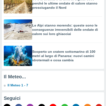
a su
perché le ultime ondate di calore stanno
ito web,
prosciugando il Nord
IP e
tori di
Alcuni
Le Alpi stanno morendo: queste sono le
ro
conseguenze irreversibili delle ondate di
 tuoi dati
calore sui loro ghiacciai
 sulla
un
e
, al quale
Scoperto un cratere sottomarino di 100
rti. Per
metri al largo di Panarea: nuovi camini
puoi
idrotermali e cosa cambia
il tuo
o o
l
Il Meteo...
nto dei
ualsiasi
Il Meteo 1 - 7
 facendo
ioni
" o
Seguici
tra
sui cookie