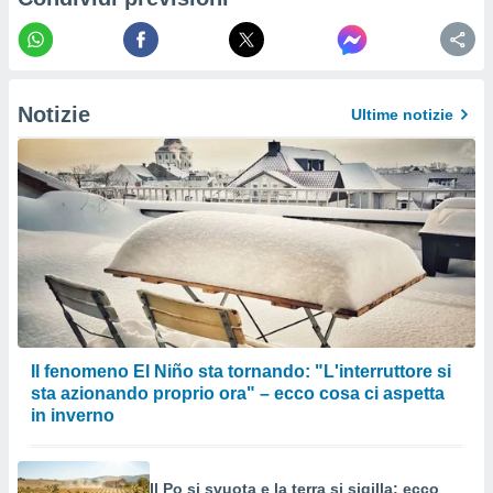
izzata.
utare
zione dei
 al
ito Web
Notizie
Ultime notizie
questo
ento
 il
o
, noi e i
rtner
mo
tori
Il fenomeno El Niño sta tornando: "L'interruttore si
o
e simili
sta azionando proprio ora" – ecco cosa ci aspetta
viare,
in inverno
 e
ati
 quali la
Il Po si svuota e la terra si sigilla: ecco