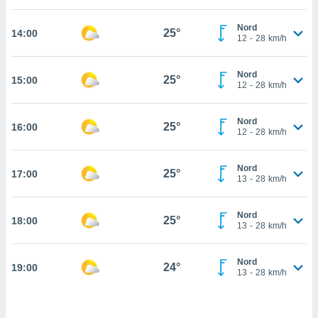
cità
Nord
25°
14:00
12
-
28
km/h
izzata,
ACCETTA
ulle
E
ioni
Nord
CONTINUA
25°
15:00
tramite
12
-
28
km/h
e simili,
IMPOSTAZIONI
Nord
nte di
25°
16:00
12
-
28
km/h
e la
tività per
re a
Nord
25°
17:00
13
-
28
km/h
ontenuti
ti
 di
Nord
25°
senza
18:00
13
-
28
km/h
sto.
clic sul
Nord
24°
19:00
 "Accetta
13
-
28
km/h
a", è
al sito