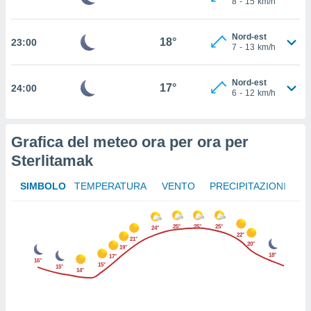
8
-
15
km/h
 in
o
Nord-est
18°
23:00
7
-
13
km/h
 il
azioni
Nord-est
17°
24:00
kie
6
-
12
km/h
re
le a piè
 del
Grafica del meteo ora per ora per
to web.
Sterlitamak
ATIVA,
SIMBOLO
TEMPERATURA
VENTO
PRECIPITAZIONI
e
gie
25°
25°
25°
24°
i cookie
22°
21°
20°
19°
ccetti
18°
17°
16°
15°
zione dei
15°
14°
puoi
re ad
 al