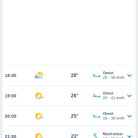
ettando
zione di
okie,
dei nostri
che ci
no di
 e
e il
amento
 Web,
i
re un
pecifico
Ovest
28°
18:00
20
-
38
km/h
arti la
à o
i
Ovest
26°
19:00
zzati
20
-
41
km/h
 di esso.
sultare
Ovest
25°
20:00
18
-
38
km/h
oni nella
sui cookie
Nord-ovest
23°
21:00
e il tuo