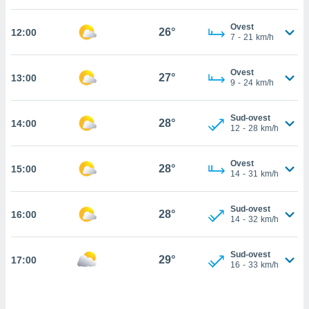
cità
Ovest
26°
12:00
7
-
21
km/h
izzata,
ACCETTA
ulle
E
ioni
Ovest
CONTINUA
27°
13:00
tramite
9
-
24
km/h
e simili,
IMPOSTAZIONI
Sud-ovest
nte di
28°
14:00
12
-
28
km/h
e la
tività per
re a
Ovest
28°
15:00
14
-
31
km/h
ontenuti
ti
 di
Sud-ovest
28°
senza
16:00
14
-
32
km/h
sto.
clic sul
Sud-ovest
29°
17:00
 "Accetta
16
-
33
km/h
a", è
al sito