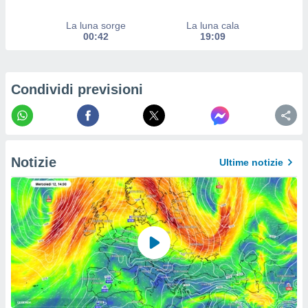
izzata.
utare
La luna sorge
La luna cala
zione dei
00:42
19:09
 al
ito Web
questo
Condividi previsioni
ento
 il
o
Notizie
Ultime notizie
, noi e i
rtner
mo
tori
o
e simili
viare,
 e
ati
 quali la