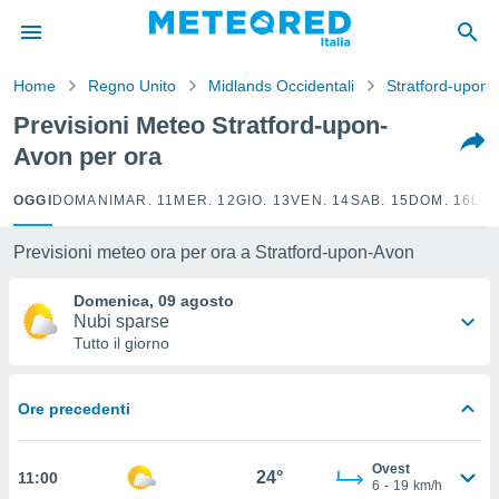
tiva
rivacy
Home
Regno Unito
Midlands Occidentali
Stratford-upon
ti di
net
Previsioni Meteo Stratford-upon-
net)
Avon per ora
i
 da
nisti per
OGGI
DOMANI
MAR. 11
MER. 12
GIO. 13
VEN. 14
SAB. 15
DOM. 16
LUN
 che le
ioni
Previsioni meteo ora per ora a Stratford-upon-Avon
iano di
È
Domenica, 09 agosto
Nubi sparse
 a
Tutto il giorno
ito Web
do le
opzioni:
Ore precedenti
 i
e
Ovest
24°
11:00
6
-
19
km/h
amente