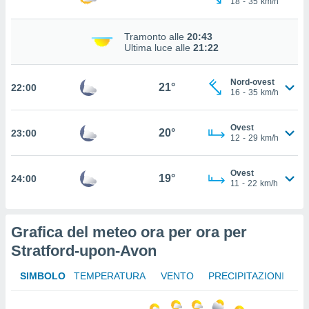
18
-
35
km/h
 in
Tramonto alle
20:43
o
Ultima luce alle
21:22
 il
azioni
Nord-ovest
21°
22:00
kie
16
-
35
km/h
re
le a piè
Ovest
 del
20°
23:00
12
-
29
km/h
to web.
Ovest
19°
24:00
ATIVA,
11
-
22
km/h
e
gie
Grafica del meteo ora per ora per
i cookie
Stratford-upon-Avon
ccetti
zione dei
SIMBOLO
TEMPERATURA
VENTO
PRECIPITAZIONI
puoi
re ad
 al