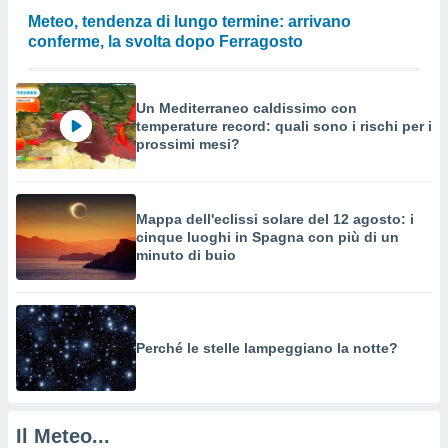
a su
Meteo, tendenza di lungo termine: arrivano
ito web,
conferme, la svolta dopo Ferragosto
IP e
tori di
Alcuni
Un Mediterraneo caldissimo con
ro
temperature record: quali sono i rischi per i
 tuoi dati
prossimi mesi?
 sulla
un
e
, al quale
Mappa dell'eclissi solare del 12 agosto: i
rti. Per
cinque luoghi in Spagna con più di un
puoi
minuto di buio
il tuo
o o
l
nto dei
ualsiasi
Perché le stelle lampeggiano la notte?
 facendo
ioni
" o
tra
Il Meteo...
sui cookie