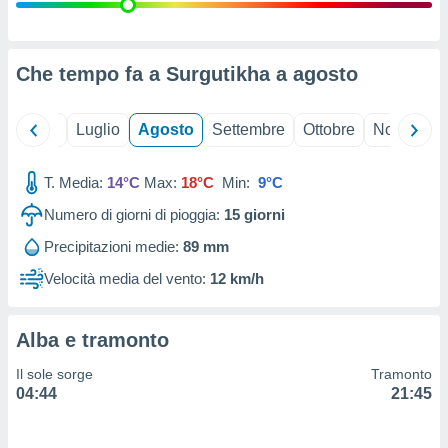
ioni
" o
tra
sui cookie
o sito
Che tempo fa a Surgutikha a
agosto
nostri
Giugno
Luglio
Agosto
Settembre
Ottobre
Novembre
mo il
T. Media:
14°C
Max:
18°C
Min:
9°C
te
ento dei
Numero di giorni di pioggia:
15
giorni
Precipitazioni medie:
89 mm
re
ioni su
Velocità media del vento:
12 km/h
vo e/o
i,
 dati
Alba e tramonto
er la
 della
Il sole sorge
Tramonto
à, creare
04:44
21:45
r la
à
izzata,