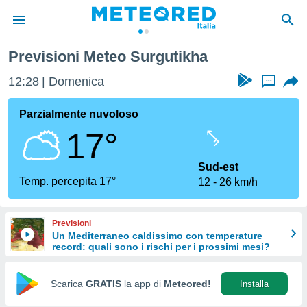
Previsioni Meteo Surgutikha
tiva
rivacy
12:28
Domenica
...
ti di
net
Parzialmente nuvoloso
net)
17°
i
 da
nisti per
Sud-est
 che le
Temp. percepita 17°
12
26 km/h
ioni
iano di
È
Previsioni
Un Mediterraneo caldissimo con temperature
 a
record: quali sono i rischi per i prossimi mesi?
ito Web
do le
opzioni:
Scarica
GRATIS
la app di
Meteored!
Installa
 i