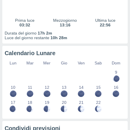
 profili
lezione
cità
izzata,
Prima luce
Mezzogiorno
Ultima luce
fili per
03:32
13:16
22:56
Durata del giorno
17h 2m
izzazione
Luce del giorno restante
10h 28m
nuti,
 profili
Calendario Lunare
lezione
uti
Lun
Mar
Mer
Gio
Ven
Sab
Dom
zzati,
 le
9
ni degli
 misurare
zioni dei
10
11
12
13
14
15
16
,
ere il
17
18
19
20
21
22
so
he o la
ione di
enienti
Condividi previsioni
diverse,