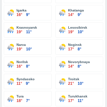
Igarka
Khatanga
16°
9°
14°
9°
Krasnoyarsk
Lesosibirsk
19°
11°
19°
10°
Narva
Noginsk
19°
10°
17°
8°
Norilsk
Novorybnaya
16°
8°
14°
8°
Syndassko
Troitsk
11°
9°
21°
10°
Tura
Turukhansk
18°
7°
17°
11°