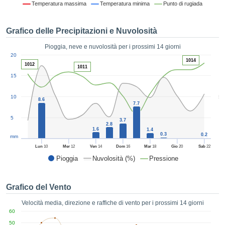
Temperatura massima
Temperatura minima
Punto di rugiada
ie e
edi
tamente
Grafico delle Precipitazioni e Nuvolosità
blicità
Pioggia, neve e nuvolosità per i prossimi 14 giorni
tale
1
20
lizzata,
1014
ACCETTA
1012
1011
 sulle
E
15
azioni
CONTINUA
 tramite
5
10
ie o
8.6
7.7
e simili,
IMPOSTAZIONI
ente di
5
3.7
2.8
iare la
1.6
1.4
0.3
0.2
tività per
mm
uare a
Lun
10
Mer
12
Ven
14
Dom
16
Mar
18
Gio
20
Sab
22
contenuti
Pioggia
Nuvolosità (%)
Pressione
levati
ard di
à senza
Grafico del Vento
costo.
Velocità media, direzione e raffiche di vento per i prossimi 14 giorni
clic sul
60
 "Accetta
50