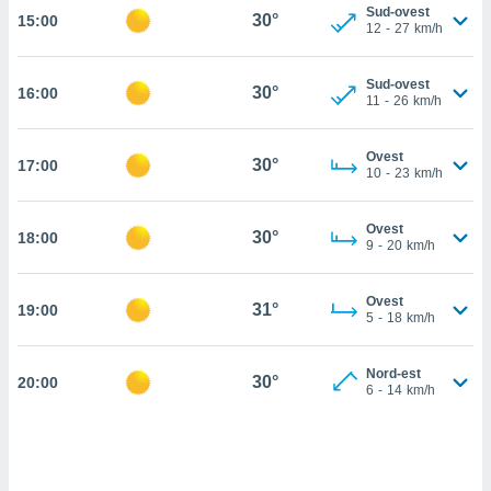
Sud-ovest
30°
15:00
cità
12
-
27
km/h
izzata,
ACCETTA
Sud-ovest
ulle
30°
16:00
E
11
-
26
km/h
ioni
CONTINUA
tramite
Ovest
30°
17:00
e simili,
IMPOSTAZIONI
10
-
23
km/h
nte di
e la
Ovest
tività per
30°
18:00
9
-
20
km/h
re a
ontenuti
ti
Ovest
31°
19:00
5
-
18
km/h
 di
senza
sto.
Nord-est
30°
20:00
6
-
14
km/h
clic sul
 "Accetta
a", è
al sito