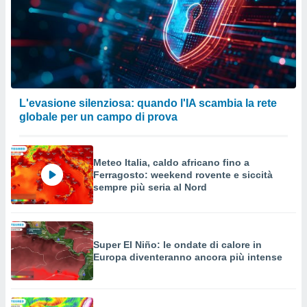
izzata.
utare
zione dei
 al
ito Web
questo
ento
L'evasione silenziosa: quando l'IA scambia la rete
 il
globale per un campo di prova
o
Meteo Italia, caldo africano fino a
, noi e i
Ferragosto: weekend rovente e siccità
rtner
sempre più seria al Nord
mo
tori
o
e simili
Super El Niño: le ondate di calore in
Europa diventeranno ancora più intense
viare,
 e
ati
 quali la