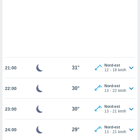
ettando
zione di
okie,
dei nostri
che ci
no di
 e
e il
amento
 Web,
i
Nord-est
31°
re un
21:00
12
-
18
km/h
pecifico
arti la
à o
Nord-est
30°
22:00
13
-
22
km/h
i
zzati
 di esso.
Nord-est
30°
23:00
sultare
13
-
21
km/h
oni nella
Nord-est
29°
24:00
13
-
21
km/h
sui cookie
e il tuo