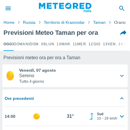
tiva
rivacy
Home
Russia
Territorio di Krasnodar
Taman
Orario
ti di
net
Previsioni Meteo Taman per ora
net)
i
OGGI
DOMANI
DOM. 09
LUN. 10
MAR. 11
MER. 12
GIO. 13
VEN. 14
SAB
 da
nisti per
 che le
Previsioni meteo ora per ora a Taman
ioni
iano di
Venerdì, 07 agosto
È
Sereno
Tutto il giorno
 a
ito Web
do le
Ore precedenti
opzioni:
 i
Sud
31°
14:00
e
10
-
28
km/h
amente