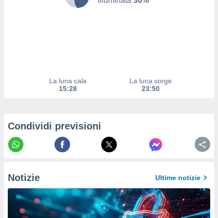
Illuminata
36%
ito web
et. In
aso ti
mo che
installati
okie
i per
 la
one nel
La luna cala
La luna sorge
15:28
23:50
 non
utilizzati
er
e il
Condividi previsioni
amento o
rare
à o
i
zzati,
 potrai
Notizie
Ultime notizie
are
ioni
e
à non