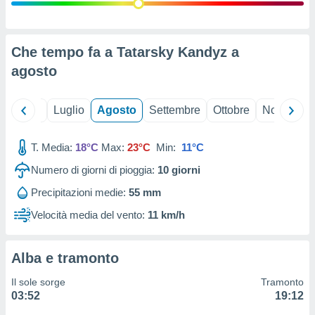
ioni
" o
tra
sui cookie
o sito
Che tempo fa a Tatarsky Kandyz a
agosto
nostri
Giugno
Luglio
Agosto
Settembre
Ottobre
Novembre
mo il
te
ento dei
T. Media:
18°C
Max:
23°C
Min:
11°C
Numero di giorni di pioggia:
10
giorni
re
ioni su
Precipitazioni medie:
55 mm
vo e/o
Velocità media del vento:
11 km/h
i,
 dati
er la
 della
Alba e tramonto
à, creare
r la
Il sole sorge
Tramonto
à
03:52
19:12
izzata,