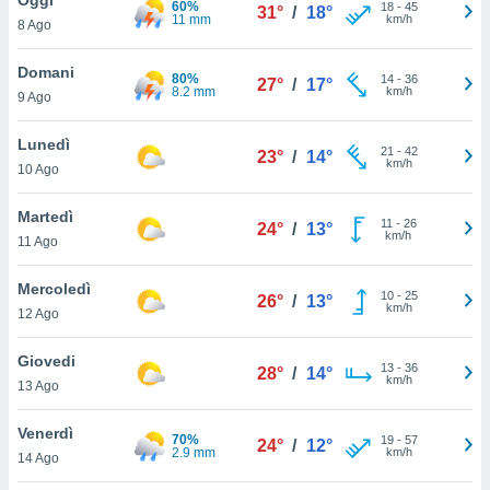
60%
a", è
18
-
45
31°
/
18°
11 mm
km/h
8 Ago
al sito
ettando
Domani
80%
14
-
36
27°
/
17°
zione di
8.2 mm
km/h
9 Ago
okie,
dei nostri
Lunedì
21
-
42
che ci
23°
/
14°
km/h
10 Ago
no di
 e
e il
Martedì
11
-
26
24°
/
13°
amento
km/h
11 Ago
 Web,
i
Mercoledì
10
-
25
re un
26°
/
13°
km/h
12 Ago
pecifico
arti la
Giovedi
à o
13
-
36
28°
/
14°
km/h
i
13 Ago
zzati
 di esso.
Venerdì
70%
19
-
57
sultare
24°
/
12°
2.9 mm
km/h
14 Ago
oni nella