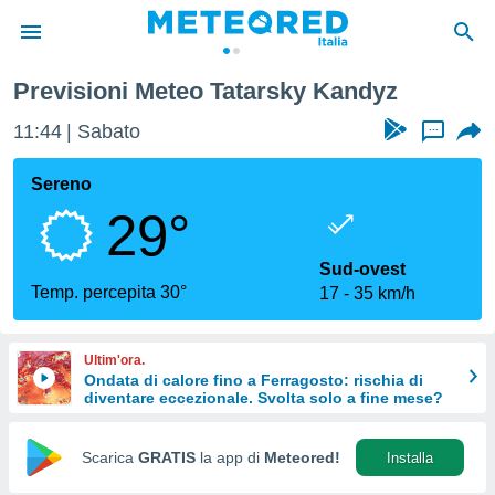
Previsioni Meteo Tatarsky Kandyz
tiva
rivacy
11:44
Sabato
...
ti di
net
Sereno
net)
29°
i
 da
nisti per
Sud-ovest
 che le
Temp. percepita 30°
17
35 km/h
ioni
iano di
È
Ultim'ora.
Ondata di calore fino a Ferragosto: rischia di
 a
diventare eccezionale. Svolta solo a fine mese?
ito Web
do le
opzioni:
Scarica
GRATIS
la app di
Meteored!
Installa
 i