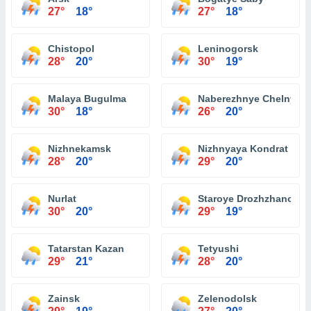
27°
18°
27°
18°
Chistopol
Leninogorsk
28°
20°
30°
19°
Malaya Bugulma
Naberezhnye Chelny
30°
18°
26°
20°
Nizhnekamsk
Nizhnyaya Kondrat
28°
20°
29°
20°
Nurlat
Staroye Drozhzhanoye
30°
20°
29°
19°
Tatarstan Kazan
Tetyushi
29°
21°
28°
20°
Zainsk
Zelenodolsk