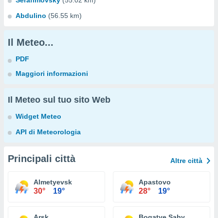
Serafimovsky
(55.02 km)
Abdulino
(56.55 km)
Il Meteo...
PDF
Maggiori informazioni
Il Meteo sul tuo sito Web
Widget Meteo
API di Meteorologia
Principali città
Altre città
Almetyevsk
Apastovo
30°
19°
28°
19°
Arsk
Bogatye Saby