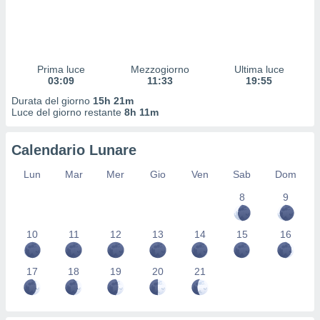
 profili
lezione
cità
izzata,
fili per
Prima luce
Mezzogiorno
Ultima luce
03:09
11:33
19:55
izzazione
Durata del giorno
15h 21m
nuti,
Luce del giorno restante
8h 11m
 profili
lezione
uti
Calendario Lunare
zzati,
 le
Lun
Mar
Mer
Gio
Ven
Sab
Dom
ni degli
 misurare
8
9
zioni dei
,
10
11
12
13
14
15
16
ere il
so
17
18
19
20
21
he o la
ione di
enienti
diverse,