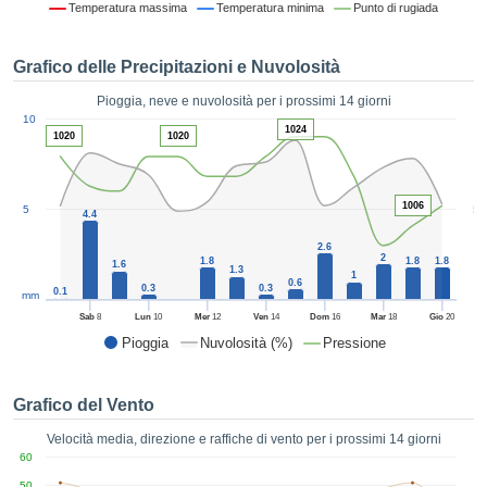
Temperatura massima
Temperatura minima
Punto di rugiada
ie e
edi
tamente
Grafico delle Precipitazioni e Nuvolosità
blicità
Pioggia, neve e nuvolosità per i prossimi 14 giorni
tale
1
10
lizzata,
1024
ACCETTA
1020
1020
 sulle
E
azioni
CONTINUA
 tramite
1006
5
5
ie o
4.4
e simili,
IMPOSTAZIONI
2.6
ente di
2
1.8
1.8
1.8
1.6
1.3
iare la
1
0.6
0.3
0.3
0.1
tività per
mm
uare a
Sab
8
Lun
10
Mer
12
Ven
14
Dom
16
Mar
18
Gio
20
contenuti
Pioggia
Nuvolosità (%)
Pressione
levati
ard di
à senza
Grafico del Vento
costo.
Velocità media, direzione e raffiche di vento per i prossimi 14 giorni
clic sul
60
 "Accetta
50