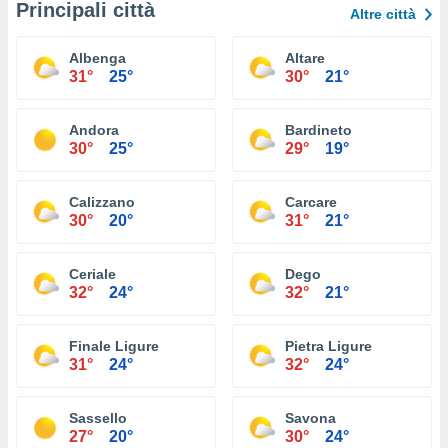
Principali città
Altre città
Albenga
Altare
31°
25°
30°
21°
Andora
Bardineto
30°
25°
29°
19°
Calizzano
Carcare
30°
20°
31°
21°
Ceriale
Dego
32°
24°
32°
21°
Finale Ligure
Pietra Ligure
31°
24°
32°
24°
Sassello
Savona
27°
20°
30°
24°