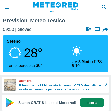
Previsioni Meteo Testico
tiva
rivacy
09:50
Giovedi
...
ti di
net
Sereno
net)
28°
i
 da
nisti per
UV
3 Medio
FPS
 che le
Temp. percepita 30°
6-10
ioni
iano di
È
Ultim'ora.
Il fenomeno El Niño sta tornando: "L'interruttore
 a
si sta azionando proprio ora" – ecco cosa ci
ito Web
aspetta in inverno
do le
opzioni:
Scarica
GRATIS
la app di
Meteored!
Installa
 i