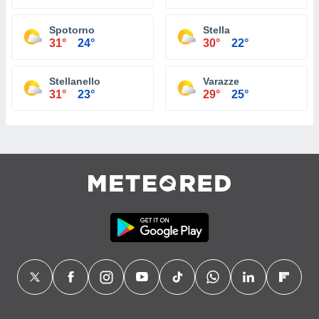
Spotorno
Stella
31°
24°
30°
22°
Stellanello
Varazze
31°
23°
29°
25°