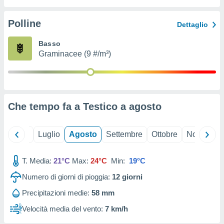
ioni
" o
tra
Polline
Dettaglio
sui cookie
o sito
Basso
Graminacee (9 #/m³)
nostri
mo il
te
ento dei
Che tempo fa a Testico a
agosto
re
ioni su
Giugno
Luglio
Agosto
Settembre
Ottobre
Novembre
vo e/o
i,
T. Media:
21°C
Max:
24°C
Min:
19°C
 dati
er la
Numero di giorni di pioggia:
12
giorni
 della
à, creare
Precipitazioni medie:
58 mm
r la
Velocità media del vento:
7 km/h
à
izzata,