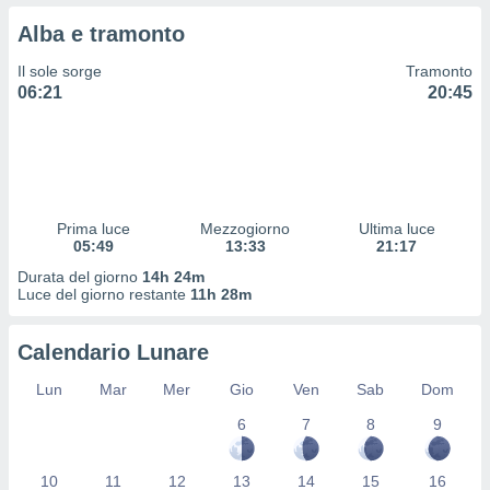
 profili
Alba e tramonto
lezione
cità
Il sole sorge
Tramonto
izzata,
06:21
20:45
fili per
izzazione
nuti,
 profili
lezione
uti
Prima luce
Mezzogiorno
Ultima luce
zzati,
05:49
13:33
21:17
 le
Durata del giorno
14h 24m
ni degli
Luce del giorno restante
11h 28m
 misurare
zioni dei
,
Calendario Lunare
ere il
Lun
Mar
Mer
Gio
Ven
Sab
Dom
so
6
7
8
9
he o la
ione di
enienti
10
11
12
13
14
15
16
diverse,