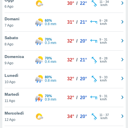
a", è
11
-
34
30°
/
22°
km/h
6 Ago
al sito
ettando
Domani
60%
9
-
28
31°
/
21°
zione di
0.8 mm
km/h
7 Ago
okie,
dei nostri
Sabato
70%
9
-
31
che ci
32°
/
20°
0.3 mm
km/h
8 Ago
no di
 e
e il
Domenica
70%
8
-
28
32°
/
21°
amento
0.4 mm
km/h
9 Ago
 Web,
i
Lunedì
80%
9
-
33
re un
32°
/
20°
0.8 mm
km/h
10 Ago
pecifico
arti la
Martedì
à o
70%
9
-
31
32°
/
20°
0.9 mm
km/h
i
11 Ago
zzati
 di esso.
Mercoledì
11
-
37
sultare
34°
/
20°
km/h
12 Ago
oni nella