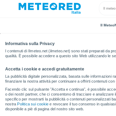
Il Meteo
Informativa sulla Privacy
I contenuti di Ilmeteo.net (ilmeteo.net) sono stati preparati da pro
qualità. È possibile accedere a questo sito Web utilizzando le se
Accetta i cookie e accedi gratuitamente
Home
Stati Uniti
Stato dell'Oklahoma
Tinker Ai
La pubblicità digitale personalizzata, basata sulle informazioni ra
finanziare la nostra attività per continuare a offrirti contenuti co
Previsioni Meteo Tinke
Facendo clic sul pulsante "Accetta e continua", è possibile accede
per ora
o dei nostri partner, che ci consentono di tracciare e analizzare
specifico per mostrarti la pubblicità o contenuti personalizzati b
nostra
Politica sui cookie
e revocare il tuo consenso in qualsia
disponibile a piè di pagina del nostro sito web.
Il Meteo 1 - 7
Orario