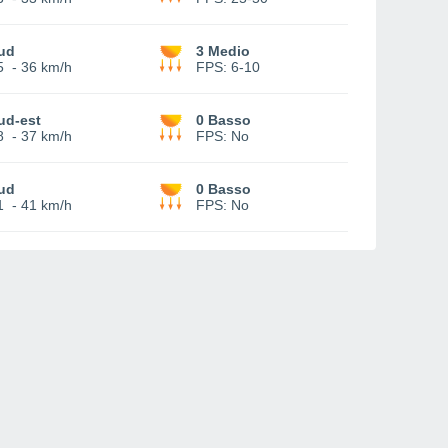
ud
3 Medio
5
-
36 km/h
FPS:
6-10
ud-est
0 Basso
8
-
37 km/h
FPS:
No
ud
0 Basso
1
-
41 km/h
FPS:
No