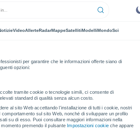
Notizie
Video
Allerte
Radar
Mappe
Satelliti
Modelli
Mondo
Sci
fessionisti per garantire che le informazioni offerte siano di
guenti opzioni:
r Force Base
Orario
ccolte tramite cookie o tecnologie simili, ci consente di
n elevati standard di qualità senza alcun costo.
r Air Force Base - OK
re al sito Web accettando l'installazione di tutti i cookie, nostri
 il comportamento sul sito Web, nonché di sviluppare un profilo
asati su di esso. Puoi consultare maggiori informazioni nella
si momento premendo il pulsante
Impostazioni cookie
che appare