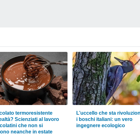
ccolato termoresistente
L’uccello che sta rivoluzi
ealtà? Scienziati al lavoro
i boschi italiani: un vero
colatini che non si
ingegnere ecologico
gono neanche in estate