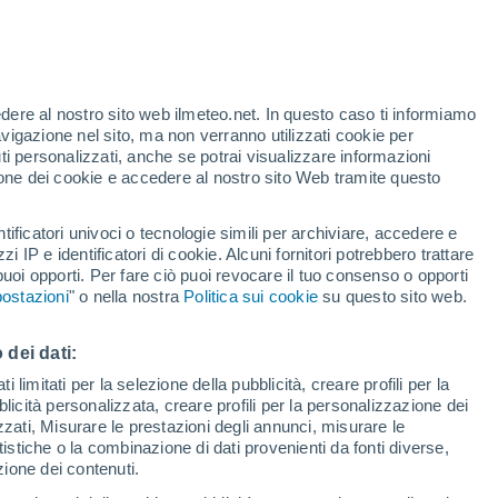
 Tinker Air Force Base
edere al nostro sito web ilmeteo.net. In questo caso ti informiamo
VENTO
PRECIPITAZIONI
avigazione nel sito, ma non verranno utilizzati cookie per
i personalizzati, anche se potrai visualizzare informazioni
12
15
18
21
00
03
06
09
12
15
18
21
00
azione dei cookie e accedere al nostro sito Web tramite questo
tificatori univoci o tecnologie simili per archiviare, accedere e
zzi IP e identificatori di cookie. Alcuni fornitori potrebbero trattare
39°
 puoi opporti. Per fare ciò puoi revocare il tuo consenso o opporti
39°
38°
38°
ostazioni
" o nella nostra
Politica sui cookie
su questo sito web.
36°
35°
34°
33°
 dei dati:
31°
 limitati per la selezione della pubblicità, creare profili per la
31°
bblicità personalizzata, creare profili per la personalizzazione dei
29°
izzati, Misurare le prestazioni degli annunci, misurare le
27°
26°
istiche o la combinazione di dati provenienti da fonti diverse,
ezione dei contenuti.