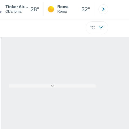
Tinker Air Force Base
Roma
Milano
28°
32°
Oklahoma
Roma
Milano
°C