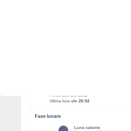
La luna sorge
La luna cala
01:47
17:22
DOMENICA, 09 AGOSTO
Tutto il giorno
Sereno
Alba elle
06:44
Tramonto alle
20:25
Prima luce alle
06:17
Ultima luce alle
20:52
Fase lunare
Luna calante