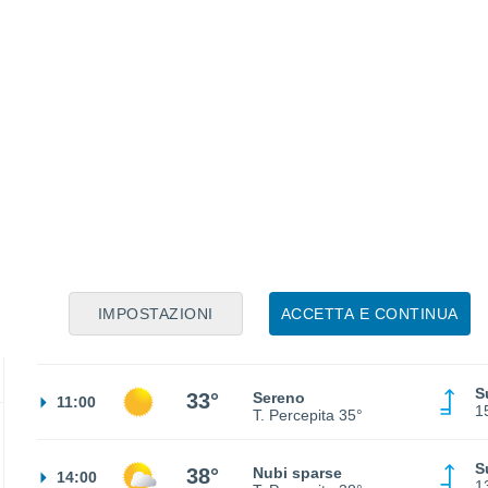
S
31°
Cielo sereno
23:00
1
T. Percepita
32°
S
29°
Cielo sereno
02:00
1
T. Percepita
30°
S
27°
Cielo sereno
05:00
1
T. Percepita
28°
IMPOSTAZIONI
ACCETTA E CONTINUA
S
26°
Sereno
08:00
1
T. Percepita
28°
S
33°
Sereno
11:00
1
T. Percepita
35°
S
38°
Nubi sparse
14:00
1