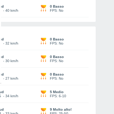
ud
0 Basso
9
-
40 km/h
FPS:
No
ud
0 Basso
6
-
32 km/h
FPS:
No
ud
0 Basso
5
-
30 km/h
FPS:
No
ud
0 Basso
3
-
27 km/h
FPS:
No
ud
5 Medio
5
-
34 km/h
FPS:
6-10
ud
9 Molto alto!
3
-
33 km/h
FPS:
25-50