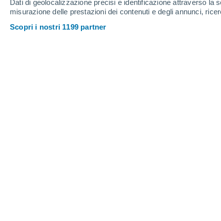
Dati di geolocalizzazione precisi e identificazione attraverso la s
0.5
misurazione delle prestazioni dei contenuti e degli annunci, ricer
Venerdì
7
Sabato
8
Scopri i nostri 1199 partner
Previsioni meteo ora per ora a Tinke
VENERDÌ, 07 AGOSTO
1 Allerta ora
Rischio moderato
Pomeriggio
Pioggia debole con cielo
parzialmente nuvoloso
Alba elle
06:42
Tramonto alle
20:27