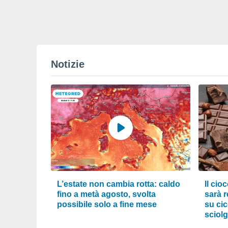
Notizie
L’estate non cambia rotta: caldo
Il cio
fino a metà agosto, svolta
sarà r
possibile solo a fine mese
su cic
sciol