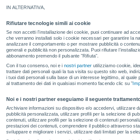
IN ALTERNATIVA,
Grafica del meteo ora per ora per
Rifiutare tecnologie simili ai cookie
Se non accetti l'installazione dei cookie, puoi continuare ad acc
SIMBOLO
TEMPERATURA
che verranno installati solo i cookie necessari per garantire la n
analizzare il comportamento o per mostrare pubblicità o contenut
00
03
06
09
12
15
18
21
00
03
06
09
generali e pubblicità non personalizzata. Puoi rifiutare l'install
abbonamento premendo il pulsante "Rifiuta".
Con il tuo consenso, noi e i
nostri partner
utilizziamo cookie, iden
trattare dati personali quali la tua visita su questo sito web, indiri
i tuoi dati personali sulla base di un interesse legittimo, al quale
37°
al trattamento dei dati in qualsiasi momento facendo clic su "
Imp
36°
34°
34°
Noi e i nostri partner eseguiamo il seguente trattamento
Archiviare informazioni su dispositivo e/o accedervi, utilizzare dati
30°
29°
pubblicità personalizzata, utilizzare profili per la selezione di pu
29°
28°
28°
28°
contenuti, utilizzare profili per la selezione di contenuti personal
28°
prestazioni dei contenuti, comprendere il pubblico attraverso stat
sviluppare e migliorare i servizi, utilizzare dati limitati per la sel