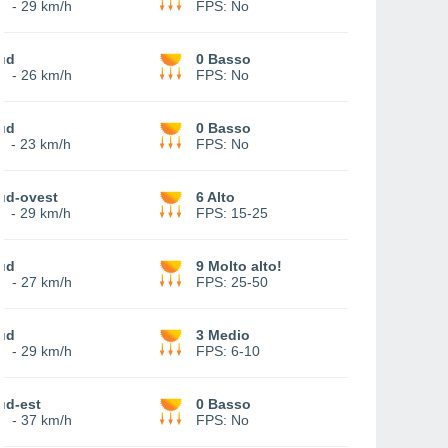
5
-
29 km/h
FPS:
No
ud
0 Basso
4
-
26 km/h
FPS:
No
ud
0 Basso
1
-
23 km/h
FPS:
No
ud-ovest
6 Alto
1
-
29 km/h
FPS:
15-25
ud
9 Molto alto!
0
-
27 km/h
FPS:
25-50
ud
3 Medio
0
-
29 km/h
FPS:
6-10
ud-est
0 Basso
9
-
37 km/h
FPS:
No