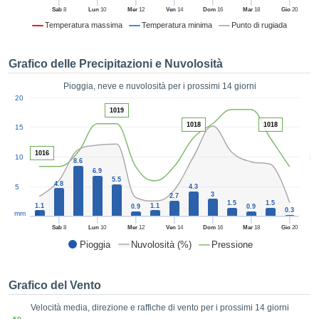
ie e
Sab
8
Lun
10
Mer
12
Ven
14
Dom
16
Mar
18
Gio
20
edi
Temperatura massima
Temperatura minima
Punto di rugiada
tamente
blicità
Grafico delle Precipitazioni e Nuvolosità
tale
lizzata,
Pioggia, neve e nuvolosità per i prossimi 14 giorni
ACCETTA
1
 sulle
20
E
azioni
1019
CONTINUA
 tramite
1018
1018
15
ie o
e simili,
IMPOSTAZIONI
1016
5
10
8.6
ente di
6.9
iare la
5.5
4.8
5
4.3
tività per
3
2.7
1.5
1.5
uare a
1.1
1.1
0.9
0.9
0.3
mm
contenuti
Sab
8
Lun
10
Mer
12
Ven
14
Dom
16
Mar
18
Gio
20
levati
Pioggia
Nuvolosità (%)
Pressione
ard di
à senza
costo.
Grafico del Vento
clic sul
Velocità media, direzione e raffiche di vento per i prossimi 14 giorni
 "Accetta