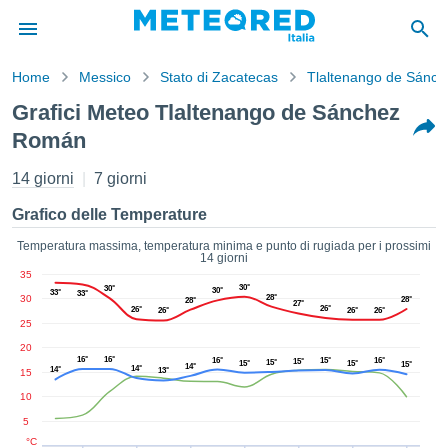
Home
Messico
Stato di Zacatecas
Tlaltenango de Sánc
mativa
Grafici Meteo Tlaltenango de Sánchez
Privacy
Román
nuti di
eo.net
14 giorni
7 giorni
eo.net)
stati
Grafico delle Temperature
ati da
nisti per
Temperatura massima, temperatura minima e punto di rugiada per i prossimi
e che le
14 giorni
azioni
35
30°
30°
siano di
30°
33°
33°
30
28°
28°
28°
27°
tà. È
26°
26°
26°
26°
26°
25
ibile
ere a
20
16°
16°
16°
15°
16°
15°
15°
15°
15°
15°
sito Web
14°
14°
14°
13°
15
ando le
10
 opzioni:
5
°C
tta i