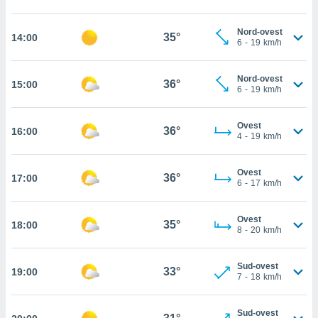
cità
Nord-ovest
35°
14:00
6
-
19
km/h
izzata,
ACCETTA
ulle
E
ioni
CONTINUA
Nord-ovest
36°
15:00
tramite
6
-
19
km/h
e simili,
IMPOSTAZIONI
nte di
Ovest
36°
16:00
4
-
19
km/h
e la
tività per
re a
Ovest
36°
17:00
ontenuti
6
-
17
km/h
ti
 di
Ovest
senza
35°
18:00
8
-
20
km/h
sto.
clic sul
Sud-ovest
 "Accetta
33°
19:00
7
-
18
km/h
a", è
al sito
Sud-ovest