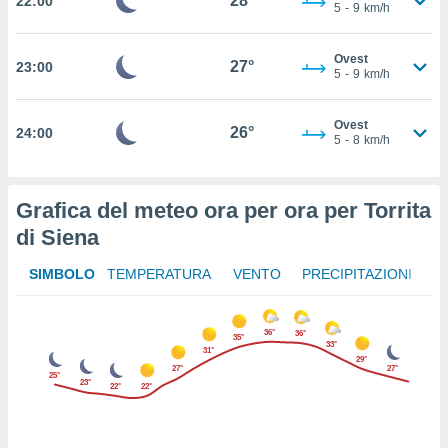
28°
22:00
5
-
9
km/h
 in
o
Ovest
27°
23:00
 il
5
-
9
km/h
azioni
Ovest
kie
26°
24:00
5
-
8
km/h
re
le a piè
 del
to web.
Grafica del meteo ora per ora per Torrita
di Siena
ATIVA,
SIMBOLO
TEMPERATURA
VENTO
PRECIPITAZIONI
e
gie
36°
36°
i cookie
35°
33°
31°
29°
ccetti
27°
27°
25°
23°
zione dei
22°
22°
puoi
re ad
 al