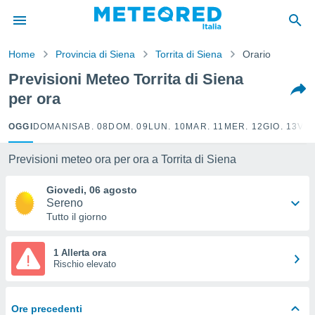
tiva
rivacy
Home
Provincia di Siena
Torrita di Siena
Orario
ti di
net
Previsioni Meteo Torrita di Siena
net)
per ora
i
 da
nisti per
OGGI
DOMANI
SAB. 08
DOM. 09
LUN. 10
MAR. 11
MER. 12
GIO. 13
VEN
 che le
ioni
Previsioni meteo ora per ora a Torrita di Siena
iano di
È
Giovedi, 06 agosto
Sereno
 a
Tutto il giorno
ito Web
do le
opzioni:
1 Allerta ora
Rischio elevato
 i
e
Ore precedenti
amente