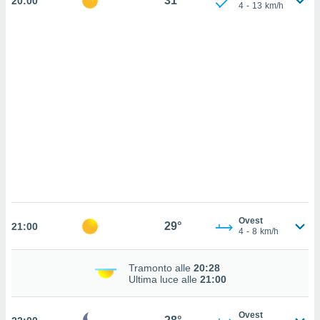
31°
20:00
ettando
4
-
13
km/h
zione di
okie,
dei nostri
che ci
no di
 e
e il
amento
 Web,
i
re un
pecifico
arti la
à o
i
Ovest
zzati
29°
21:00
4
-
8
km/h
 di esso.
sultare
Tramonto alle
20:28
oni nella
Ultima luce alle
21:00
sui cookie
Ovest
e il tuo