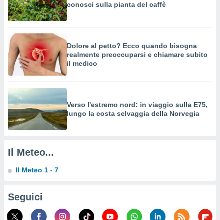
a su
conosci sulla pianta del caffè
ito web,
IP e
tori di
Alcuni
Dolore al petto? Ecco quando bisogna
realmente preoccuparsi e chiamare subito
ro
il medico
 tuoi dati
 sulla
un
e
, al quale
Verso l'estremo nord: in viaggio sulla E75,
lungo la costa selvaggia della Norvegia
rti. Per
puoi
il tuo
o o
Il Meteo...
l
nto dei
ualsiasi
Il Meteo 1 - 7
 facendo
Seguici
ioni
" o
tra
sui cookie