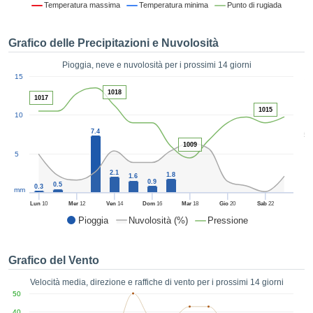
Temperatura massima
Temperatura minima
Punto di rugiada
ie e
edi
tamente
Grafico delle Precipitazioni e Nuvolosità
blicità
Pioggia, neve e nuvolosità per i prossimi 14 giorni
tale
1
15
lizzata,
ACCETTA
1018
 sulle
1017
E
azioni
1015
10
CONTINUA
 tramite
7.4
5
ie o
1009
e simili,
IMPOSTAZIONI
5
ente di
2.1
iare la
1.8
1.6
0.9
0.5
0.3
tività per
mm
uare a
Lun
10
Mer
12
Ven
14
Dom
16
Mar
18
Gio
20
Sab
22
contenuti
Pioggia
Nuvolosità (%)
Pressione
levati
ard di
à senza
Grafico del Vento
costo.
Velocità media, direzione e raffiche di vento per i prossimi 14 giorni
clic sul
50
 "Accetta
40