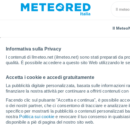
Il Meteo
Informativa sulla Privacy
I contenuti di Ilmeteo.net (ilmeteo.net) sono stati preparati da pro
qualità. È possibile accedere a questo sito Web utilizzando le se
Accetta i cookie e accedi gratuitamente
Home
Cile
Ñuble
Tres Esquinas
La pubblicità digitale personalizzata, basata sulle informazioni ra
finanziare la nostra attività per continuare a offrirti contenuti co
Previsioni Meteo Tres 
Facendo clic sul pulsante "Accetta e continua", è possibile accede
o dei nostri partner, che ci consentono di tracciare e analizzare
03:10
Domenica
specifico per mostrarti la pubblicità o contenuti personalizzati b
nostra
Politica sui cookie
e revocare il tuo consenso in qualsia
disponibile a piè di pagina del nostro sito web.
Neve