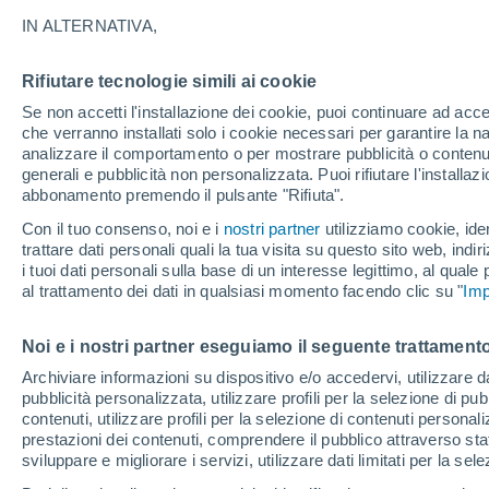
0°
IN ALTERNATIVA,
Rifiutare tecnologie simili ai cookie
30%
Se non accetti l'installazione dei cookie, puoi continuare ad acc
Temp. percepita -1°
0.1 cm
che verranno installati solo i cookie necessari per garantire la n
analizzare il comportamento o per mostrare pubblicità o contenut
generali e pubblicità non personalizzata. Puoi rifiutare l'install
abbonamento premendo il pulsante "Rifiuta".
Ultim'ora.
Meteo, tendenza di lungo termine: arrivano
Con il tuo consenso, noi e i
nostri partner
utilizziamo cookie, iden
conferme, la svolta dopo Ferragosto
trattare dati personali quali la tua visita su questo sito web, indiri
i tuoi dati personali sulla base di un interesse legittimo, al quale
Il Meteo 1 - 7
Attualità
Mappa della Temperatura
R
al trattamento dei dati in qualsiasi momento facendo clic su "
Imp
Noi e i nostri partner eseguiamo il seguente trattamento
Domani
Martedì
M
Oggi
Archiviare informazioni su dispositivo e/o accedervi, utilizzare dati
pubblicità personalizzata, utilizzare profili per la selezione di pu
10 Ago
11 Ago
9 Ago
contenuti, utilizzare profili per la selezione di contenuti personal
prestazioni dei contenuti, comprendere il pubblico attraverso stat
sviluppare e migliorare i servizi, utilizzare dati limitati per la sel
30%