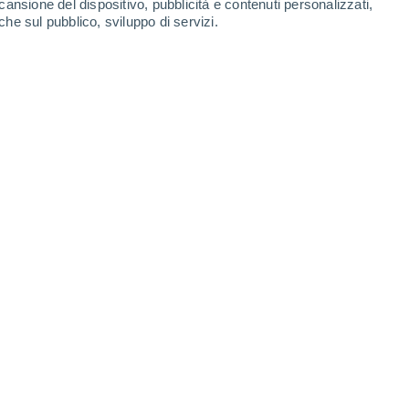
cansione del dispositivo, pubblicità e contenuti personalizzati,
2.1 mm
21 mm
9.3 mm
che sul pubblico, sviluppo di servizi.
10°
/
1°
13°
/
2°
13°
/
7°
11°
/
5°
-
24
km/h
16
-
48
km/h
27
-
70
km/h
16
-
55
km/h
Nord-est
0 Basso
4
-
11 km/h
FPS:
no
Nord-est
0 Basso
4
-
9 km/h
FPS:
no
voloso
Nord-est
0 Basso
4
-
10 km/h
FPS:
no
voloso
Nord-est
0 Basso
3
-
11 km/h
FPS:
no