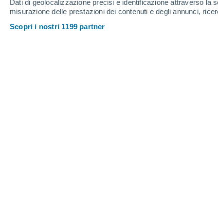
Dati di geolocalizzazione precisi e identificazione attraverso la s
0.1 cm
misurazione delle prestazioni dei contenuti e degli annunci, ricer
9°
/
-3°
10°
/
-2°
9°
/
-3°
Scopri i nostri 1199 partner
11
-
29
km/h
12
-
31
km/h
8
10
-
27
km/h
Meteo Tres Esquinas oggi
, 9 agosto
Neve
30%
0°
03:00
0.1 cm
T. Percepita
-1°
Nubi sparse
-1°
04:00
T. Percepita
-1°
Parzialmente nu
-1°
05:00
T. Percepita
-2°
Parzialmente nu
-2°
06:00
T. Percepita
-3°