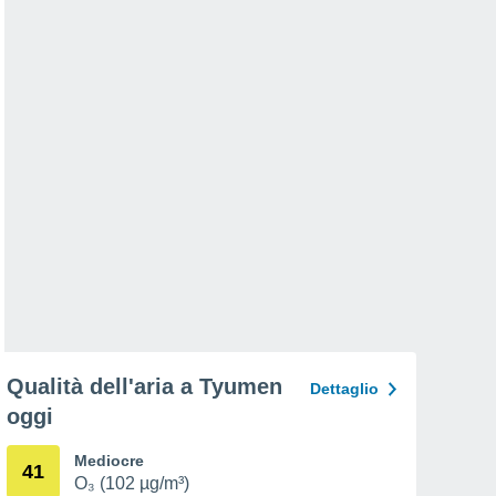
Qualità dell'aria a Tyumen
Dettaglio
oggi
Mediocre
41
O₃ (102 µg/m³)