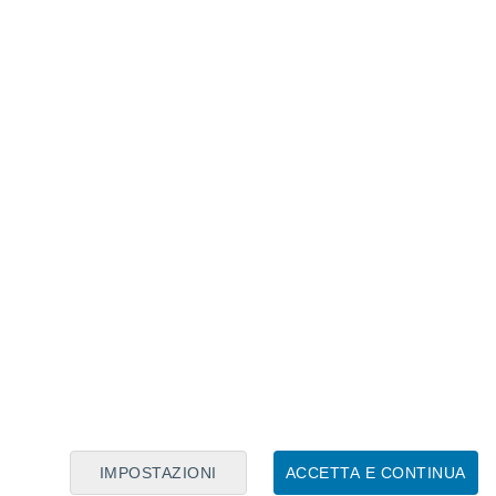
Calendario Lunare
Lun
Mar
Mer
Gio
Ven
Sab
Dom
8
9
10
11
12
13
14
15
16
IMPOSTAZIONI
ACCETTA E CONTINUA