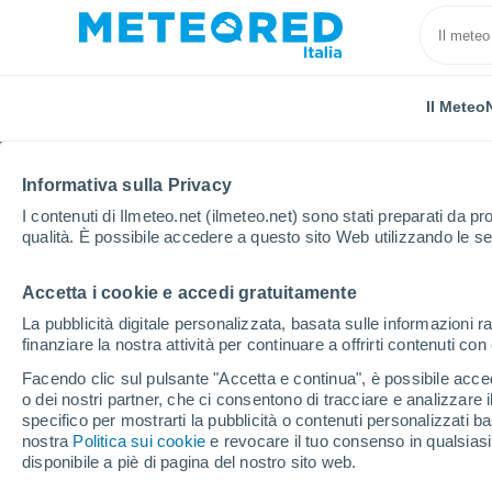
Il Meteo
Informativa sulla Privacy
I contenuti di Ilmeteo.net (ilmeteo.net) sono stati preparati da pro
qualità. È possibile accedere a questo sito Web utilizzando le se
Accetta i cookie e accedi gratuitamente
Home
Russia
Oblast di Tjumen'
Tyumen
La pubblicità digitale personalizzata, basata sulle informazioni ra
finanziare la nostra attività per continuare a offrirti contenuti co
Previsioni Meteo Tyum
Facendo clic sul pulsante "Accetta e continua", è possibile accede
o dei nostri partner, che ci consentono di tracciare e analizzare
03:01
Sabato
specifico per mostrarti la pubblicità o contenuti personalizzati b
nostra
Politica sui cookie
e revocare il tuo consenso in qualsia
disponibile a piè di pagina del nostro sito web.
Parzialmente nuvoloso