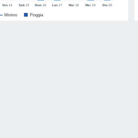
Ven
14
Sab
15
Dom
16
Lun
17
Mar
18
Mer
19
Gio
20
Minimo
Pioggia