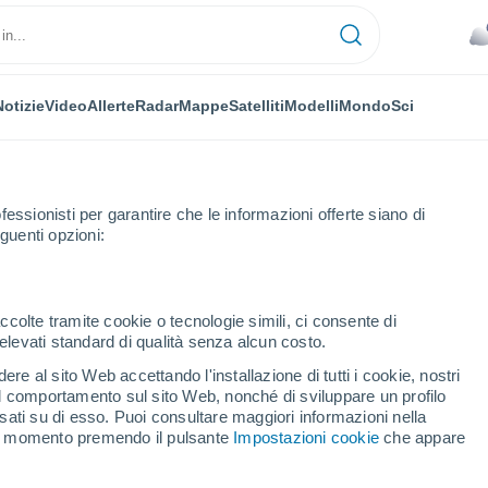
Notizie
Video
Allerte
Radar
Mappe
Satelliti
Modelli
Mondo
Sci
fessionisti per garantire che le informazioni offerte siano di
guenti opzioni:
ccolte tramite cookie o tecnologie simili, ci consente di
n elevati standard di qualità senza alcun costo.
en
re al sito Web accettando l'installazione di tutti i cookie, nostri
 il comportamento sul sito Web, nonché di sviluppare un profilo
...
asati su di esso. Puoi consultare maggiori informazioni nella
si momento premendo il pulsante
Impostazioni cookie
che appare
Per ora
Cielo nuvoloso nelle prossime
ore