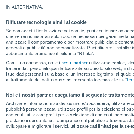
17°
IN ALTERNATIVA,
Rifiutare tecnologie simili ai cookie
Luna calan
Se non accetti l'installazione dei cookie, puoi continuare ad acc
Illuminata:
Temp. percepita 17°
che verranno installati solo i cookie necessari per garantire la n
analizzare il comportamento o per mostrare pubblicità o contenut
generali e pubblicità non personalizzata. Puoi rifiutare l'install
abbonamento premendo il pulsante "Rifiuta".
Ultim'ora.
Luca Lombroso non vede la fine del caldo:
Con il tuo consenso, noi e i
nostri partner
utilizziamo cookie, iden
"Ferragosto 2026 potrebbe entrare nella storia
trattare dati personali quali la tua visita su questo sito web, indiri
Ecco perché."
i tuoi dati personali sulla base di un interesse legittimo, al quale
Il Meteo 1 - 7
Attualità
Mappa di nuvolosità
Radar 
al trattamento dei dati in qualsiasi momento facendo clic su "
Imp
Noi e i nostri partner eseguiamo il seguente trattamento
Domani
Lunedì
Oggi
Archiviare informazioni su dispositivo e/o accedervi, utilizzare dati
pubblicità personalizzata, utilizzare profili per la selezione di pu
9 Ago
10 Ago
8 Ago
contenuti, utilizzare profili per la selezione di contenuti personal
prestazioni dei contenuti, comprendere il pubblico attraverso stat
sviluppare e migliorare i servizi, utilizzare dati limitati per la sel
80%
70%