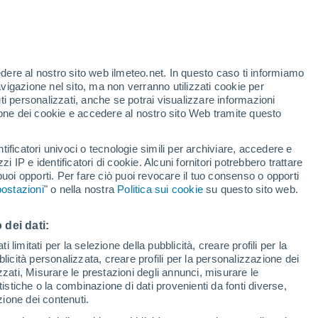
te
edere al nostro sito web ilmeteo.net. In questo caso ti informiamo
26%
avigazione nel sito, ma non verranno utilizzati cookie per
i personalizzati, anche se potrai visualizzare informazioni
azione dei cookie e accedere al nostro sito Web tramite questo
tificatori univoci o tecnologie simili per archiviare, accedere e
.
zzi IP e identificatori di cookie. Alcuni fornitori potrebbero trattare
 puoi opporti. Per fare ciò puoi revocare il tuo consenso o opporti
di pioggia
Satelliti
Modelli
ostazioni
" o nella nostra
Politica sui cookie
su questo sito web.
 dei dati:
Martedì
Mercoledì
Giovedi
Venerdì
 limitati per la selezione della pubblicità, creare profili per la
bblicità personalizzata, creare profili per la personalizzazione dei
11 Ago
12 Ago
13 Ago
14 Ago
izzati, Misurare le prestazioni degli annunci, misurare le
istiche o la combinazione di dati provenienti da fonti diverse,
ezione dei contenuti.
70%