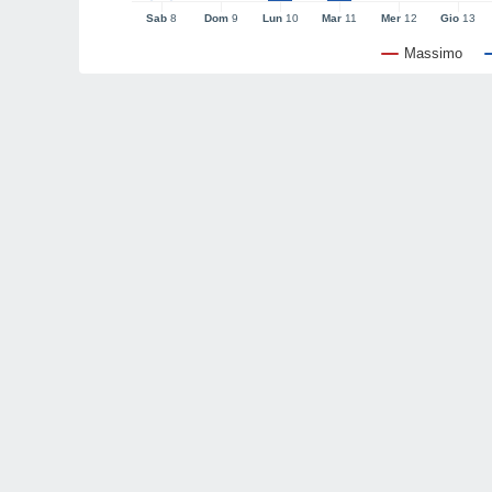
Sab
8
Dom
9
Lun
10
Mar
11
Mer
12
Gio
13
Massimo