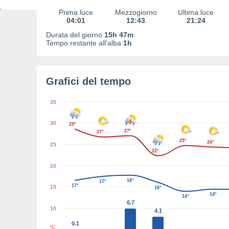
Prima luce
Mezzogiorno
Ultima luce
04:01
12:43
21:24
Durata del giorno
15h 47m
Tempo restante all'alba
1h
Grafici del tempo
35
30
29°
27°
27°
25°
24°
25
22°
20
18°
17°
17°
15
16°
14°
14°
6.7
10
4.1
0.1
°C