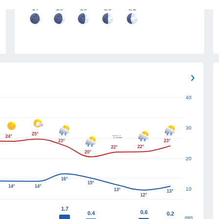
17
18
19
20
21
40
30
25°
24°
23°
23°
22°
22°
20°
20
16°
15°
14°
14°
10
13°
13°
12°
1.7
0.6
0.4
0.2
mm