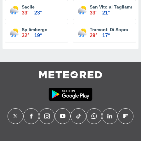
Sacile
San Vito al Tagliamento
33°
23°
33°
21°
Spilimbergo
Tramonti Di Sopra
32°
19°
29°
17°