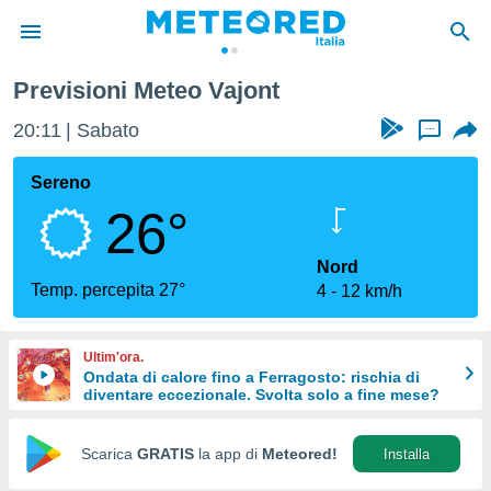
Previsioni Meteo Vajont
tiva
rivacy
20:11
Sabato
...
ti di
net
Sereno
net)
26°
i
 da
nisti per
Nord
 che le
Temp. percepita 27°
4
12 km/h
ioni
iano di
È
Ultim'ora.
Ondata di calore fino a Ferragosto: rischia di
 a
diventare eccezionale. Svolta solo a fine mese?
ito Web
do le
opzioni:
Scarica
GRATIS
la app di
Meteored!
Installa
 i