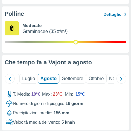
ioni
" o
tra
Polline
Dettaglio
sui cookie
o sito
Moderato
Graminacee (35 #/m³)
nostri
mo il
te
ento dei
Che tempo fa a Vajont a
agosto
re
ioni su
Giugno
Luglio
Agosto
Settembre
Ottobre
Novembre
vo e/o
i,
T. Media:
19°C
Max:
23°C
Min:
15°C
 dati
er la
Numero di giorni di pioggia:
18
giorni
 della
à, creare
Precipitazioni medie:
156 mm
r la
Velocità media del vento:
5 km/h
à
izzata,