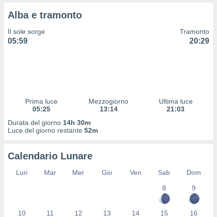
 profili
Alba e tramonto
lezione
cità
Il sole sorge
Tramonto
izzata,
05:59
20:29
fili per
izzazione
nuti,
 profili
lezione
uti
Prima luce
Mezzogiorno
Ultima luce
zzati,
05:25
13:14
21:03
 le
Durata del giorno
14h 30m
ni degli
Luce del giorno restante
52m
 misurare
zioni dei
,
Calendario Lunare
ere il
Lun
Mar
Mer
Gio
Ven
Sab
Dom
so
8
9
he o la
ione di
enienti
10
11
12
13
14
15
16
diverse,