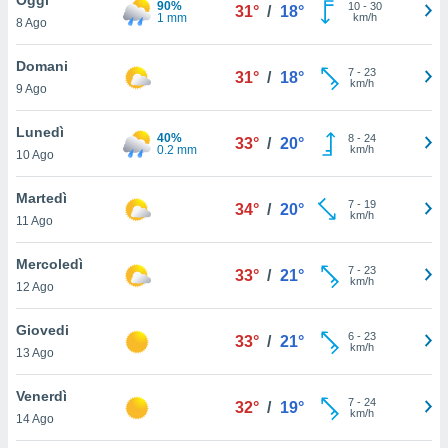
90%
a", è
10
-
30
31°
/
18°
1 mm
km/h
8 Ago
al sito
ettando
Domani
7
-
23
31°
/
18°
zione di
km/h
9 Ago
okie,
dei nostri
Lunedì
40%
8
-
24
che ci
33°
/
20°
0.2 mm
km/h
10 Ago
no di
 e
e il
Martedì
7
-
19
34°
/
20°
amento
km/h
11 Ago
 Web,
i
Mercoledì
7
-
23
re un
33°
/
21°
km/h
12 Ago
pecifico
arti la
Giovedi
à o
6
-
23
33°
/
21°
km/h
i
13 Ago
zzati
 di esso.
Venerdì
7
-
24
sultare
32°
/
19°
km/h
14 Ago
oni nella