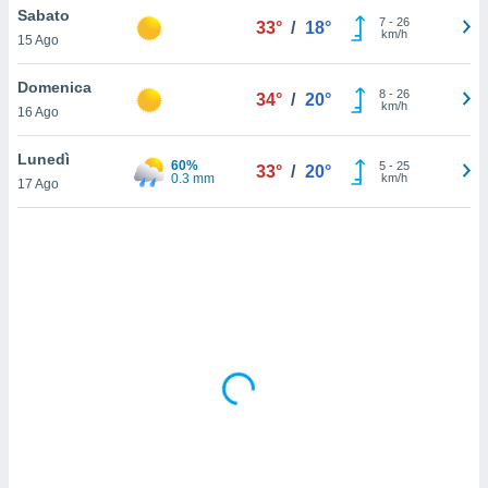
Sabato
7
-
26
33°
/
18°
km/h
sui cookie
15 Ago
e il tuo
 in
Domenica
8
-
26
34°
/
20°
km/h
16 Ago
o
 il
Lunedì
60%
5
-
25
33°
/
20°
0.3 mm
km/h
azioni
17 Ago
kie
re
le a piè
 del
to web.
ATIVA,
e
gie
i cookie
ccetti
zione dei