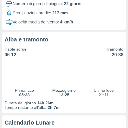
 profili
Numero di giorni di pioggia:
22
giorni
lezione
Precipitazioni medie:
217 mm
cità
izzata,
Velocità media del vento:
4 km/h
fili per
izzazione
Alba e tramonto
nuti,
 profili
Il sole sorge
Tramonto
lezione
06:12
20:38
uti
zzati,
 le
ni degli
 misurare
zioni dei
,
Prima luce
Mezzogiorno
Ultima luce
05:38
13:25
21:11
ere il
Durata del giorno
14h 26m
so
Tempo restante all'alba
2h 7m
he o la
ione di
Calendario Lunare
enienti
diverse,