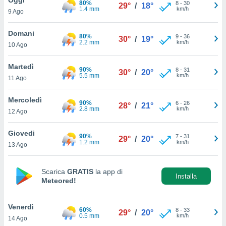
80%
a", è
8
-
30
29°
/
18°
1.4 mm
km/h
9 Ago
al sito
ettando
Domani
80%
9
-
36
30°
/
19°
zione di
2.2 mm
km/h
10 Ago
okie,
dei nostri
Martedì
90%
8
-
31
che ci
30°
/
20°
5.5 mm
km/h
11 Ago
no di
 e
e il
Mercoledì
90%
6
-
26
28°
/
21°
amento
2.8 mm
km/h
12 Ago
 Web,
i
Giovedi
90%
7
-
31
re un
29°
/
20°
1.2 mm
km/h
13 Ago
pecifico
arti la
à o
Scarica
GRATIS
la app di
i
Installa
Meteored!
zzati
 di esso.
sultare
Venerdì
60%
8
-
33
29°
/
20°
0.5 mm
km/h
14 Ago
oni nella