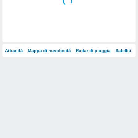
i nostri
artner
Attualità
Mappa di nuvolosità
Radar di pioggia
Satelliti