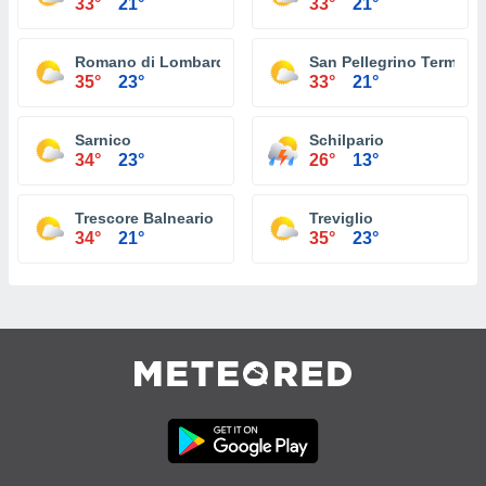
33°
21°
33°
21°
Romano di Lombardia
San Pellegrino Terme
35°
23°
33°
21°
Sarnico
Schilpario
34°
23°
26°
13°
Trescore Balneario
Treviglio
34°
21°
35°
23°