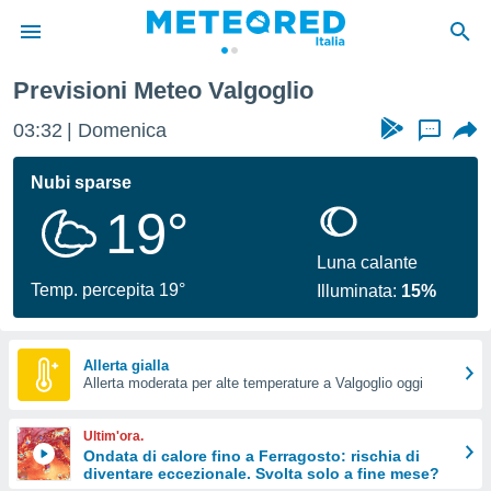
Previsioni Meteo Valgoglio
tiva
rivacy
03:32
Domenica
...
ti di
net
Nubi sparse
net)
19°
i
 da
nisti per
Luna calante
 che le
Temp. percepita 19°
Illuminata:
15%
ioni
iano di
È
Allerta gialla
 a
Allerta moderata per alte temperature a Valgoglio oggi
ito Web
do le
Ultim'ora.
opzioni:
Ondata di calore fino a Ferragosto: rischia di
diventare eccezionale. Svolta solo a fine mese?
 i