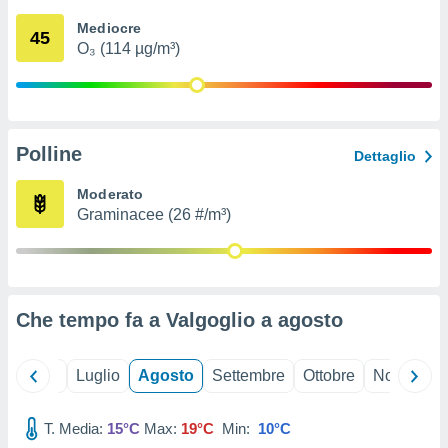
ioni
" o
Mediocre
tra
45
O₃ (114 µg/m³)
sui cookie
o sito
nostri
Polline
Dettaglio
mo il
te
Moderato
ento dei
Graminacee (26 #/m³)
re
ioni su
vo e/o
i,
Che tempo fa a Valgoglio a
agosto
 dati
er la
 della
Giugno
Luglio
Agosto
Settembre
Ottobre
Novembre
à, creare
r la
à
T. Media:
15°C
Max:
19°C
Min:
10°C
izzata,