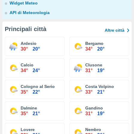
Widget Meteo
API di Meteorologia
Principali città
Altre città
Ardesio
Bergamo
30°
20°
34°
20°
Calcio
Clusone
34°
24°
31°
19°
Cologno al Serio
Costa Volpino
35°
22°
33°
21°
Dalmine
Gandino
35°
21°
31°
19°
Lovere
Nembro