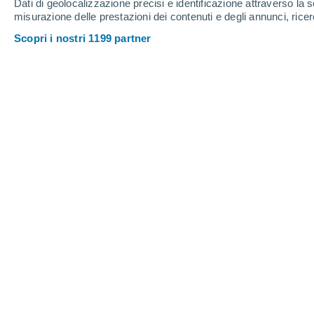
Dati di geolocalizzazione precisi e identificazione attraverso la s
Giovedi
6
Venerdì
7
misurazione delle prestazioni dei contenuti e degli annunci, ricer
Scopri i nostri 1199 partner
Previsioni meteo ora per ora a Vega
GIOVEDI, 06 AGOSTO
Pomeriggio
Temporale con cielo parzialmente
nuvoloso
Alba elle
06:52
Tramonto alle
19:56
Prima luce alle
06:28
Ultima luce alle
20:20
Fase lunare