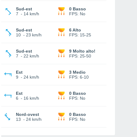
Sud-est
0 Basso
7
-
14 km/h
FPS:
No
Sud-est
6 Alto
10
-
23 km/h
FPS:
15-25
Sud-est
9 Molto alto!
7
-
22 km/h
FPS:
25-50
Est
3 Medio
9
-
24 km/h
FPS:
6-10
Est
0 Basso
6
-
16 km/h
FPS:
No
Nord-ovest
0 Basso
13
-
24 km/h
FPS:
No