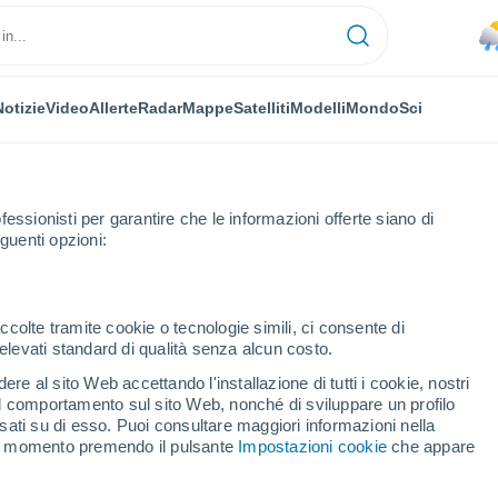
Notizie
Video
Allerte
Radar
Mappe
Satelliti
Modelli
Mondo
Sci
fessionisti per garantire che le informazioni offerte siano di
guenti opzioni:
rio
ccolte tramite cookie o tecnologie simili, ci consente di
n elevati standard di qualità senza alcun costo.
 De Palma per ora
re al sito Web accettando l'installazione di tutti i cookie, nostri
 il comportamento sul sito Web, nonché di sviluppare un profilo
asati su di esso. Puoi consultare maggiori informazioni nella
si momento premendo il pulsante
Impostazioni cookie
che appare