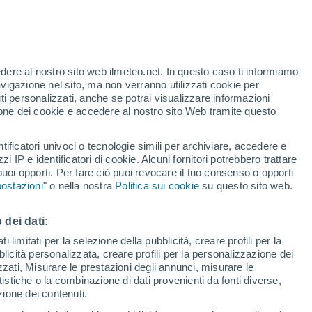
r Vega De Palma
VENTO
PRECIPITAZIONI
edere al nostro sito web ilmeteo.net. In questo caso ti informiamo
12
15
18
21
00
03
06
09
12
15
18
21
00
avigazione nel sito, ma non verranno utilizzati cookie per
i personalizzati, anche se potrai visualizzare informazioni
azione dei cookie e accedere al nostro sito Web tramite questo
tificatori univoci o tecnologie simili per archiviare, accedere e
32°
zzi IP e identificatori di cookie. Alcuni fornitori potrebbero trattare
 puoi opporti. Per fare ciò puoi revocare il tuo consenso o opporti
31°
30°
30°
30°
ostazioni
" o nella nostra
Politica sui cookie
su questo sito web.
29°
27°
27°
26°
 dei dati:
25°
24°
23°
23°
 limitati per la selezione della pubblicità, creare profili per la
bblicità personalizzata, creare profili per la personalizzazione dei
4.4
izzati, Misurare le prestazioni degli annunci, misurare le
istiche o la combinazione di dati provenienti da fonti diverse,
ezione dei contenuti.
1.2
1
0.6
0.2
0.1
0.1