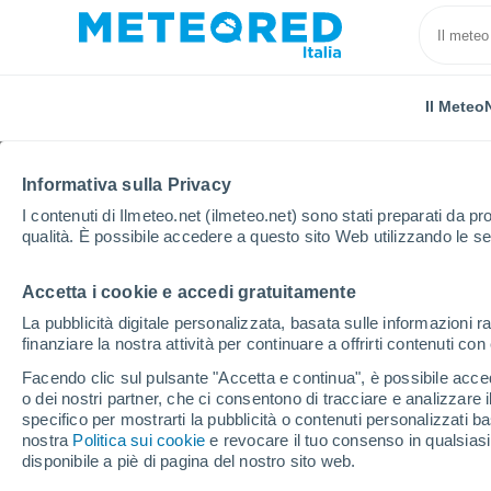
Il Meteo
Informativa sulla Privacy
I contenuti di Ilmeteo.net (ilmeteo.net) sono stati preparati da pro
qualità. È possibile accedere a questo sito Web utilizzando le se
Accetta i cookie e accedi gratuitamente
Home
Cuba
Villa Clara
Vega De Palma
Ora
La pubblicità digitale personalizzata, basata sulle informazioni ra
finanziare la nostra attività per continuare a offrirti contenuti co
Previsioni Meteo Vega
Facendo clic sul pulsante "Accetta e continua", è possibile accede
o dei nostri partner, che ci consentono di tracciare e analizzare
specifico per mostrarti la pubblicità o contenuti personalizzati b
Il Meteo 1 - 7
Orario
nostra
Politica sui cookie
e revocare il tuo consenso in qualsia
disponibile a piè di pagina del nostro sito web.