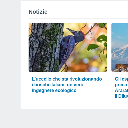
Notizie
L’uccello che sta rivoluzionando
Gli es
i boschi italiani: un vero
prima 
ingegnere ecologico
Arara
il Dil