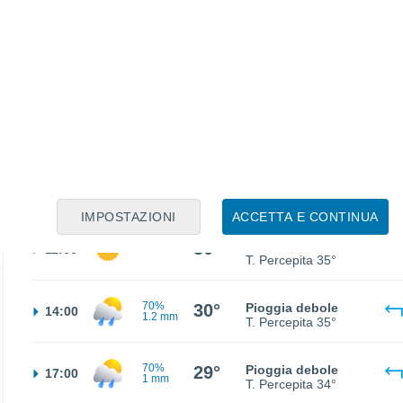
30%
23°
Pioggia debole
02:00
0.2 mm
T. Percepita
21°
24°
Cielo sereno
05:00
T. Percepita
22°
25°
Nubi sparse
08:00
T. Percepita
25°
IMPOSTAZIONI
ACCETTA E CONTINUA
30°
Sereno
11:00
T. Percepita
35°
70%
30°
Pioggia debole
14:00
1.2 mm
T. Percepita
35°
70%
29°
Pioggia debole
17:00
1 mm
T. Percepita
34°