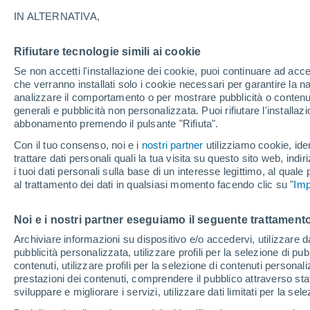
Grafica del meteo ora per ora pe
IN ALTERNATIVA,
SIMBOLO
TEMPERATURA
Rifiutare tecnologie simili ai cookie
Se non accetti l'installazione dei cookie, puoi continuare ad acc
00
03
06
09
12
15
18
21
00
03
06
09
che verranno installati solo i cookie necessari per garantire la n
analizzare il comportamento o per mostrare pubblicità o contenut
generali e pubblicità non personalizzata. Puoi rifiutare l'install
abbonamento premendo il pulsante "Rifiuta".
Con il tuo consenso, noi e i
nostri partner
utilizziamo cookie, iden
trattare dati personali quali la tua visita su questo sito web, indiri
32°
i tuoi dati personali sulla base di un interesse legittimo, al quale
al trattamento dei dati in qualsiasi momento facendo clic su "
Imp
29°
27°
26°
26°
Noi e i nostri partner eseguiamo il seguente trattamento
25°
25°
24°
24°
24°
23°
Archiviare informazioni su dispositivo e/o accedervi, utilizzare dati
pubblicità personalizzata, utilizzare profili per la selezione di pu
3.9
contenuti, utilizzare profili per la selezione di contenuti personal
prestazioni dei contenuti, comprendere il pubblico attraverso stat
1.8
sviluppare e migliorare i servizi, utilizzare dati limitati per la sel
0.7
0.6