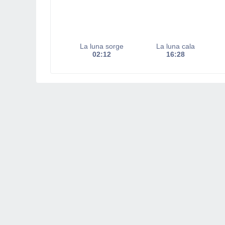
La luna sorge
La luna cala
02:12
16:28