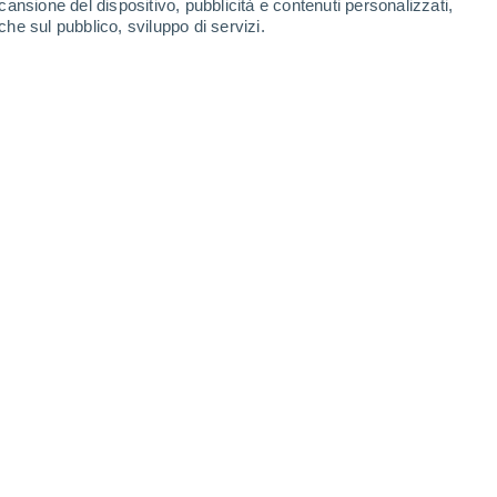
cansione del dispositivo, pubblicità e contenuti personalizzati,
Sabato
8
che sul pubblico, sviluppo di servizi.
 De Palma
25°
Parzialmente nuvoloso
02:00
T. Percepita
25°
24°
Parzialmente nuvoloso
05:00
T. Percepita
24°
26°
Nubi sparse
08:00
T. Percepita
27°
40%
29°
Pioggia debole
11:00
0.7 mm
T. Percepita
33°
60%