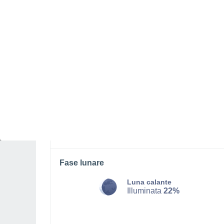
SABATO, 08 AGOSTO
Alba
Pioggia debole con cielo
parzialmente nuvoloso
Alba elle
06:53
Tramonto alle
19:55
Prima luce alle
06:29
Ultima luce alle
20:18
Fase lunare
Luna calante
Illuminata
22%