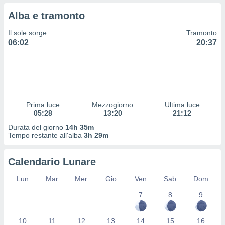
 profili
Alba e tramonto
lezione
cità
Il sole sorge
Tramonto
izzata,
06:02
20:37
fili per
izzazione
nuti,
 profili
lezione
uti
Prima luce
Mezzogiorno
Ultima luce
zzati,
05:28
13:20
21:12
 le
Durata del giorno
14h 35m
ni degli
Tempo restante all'alba
3h 29m
 misurare
zioni dei
,
Calendario Lunare
ere il
Lun
Mar
Mer
Gio
Ven
Sab
Dom
so
7
8
9
he o la
ione di
enienti
10
11
12
13
14
15
16
diverse,