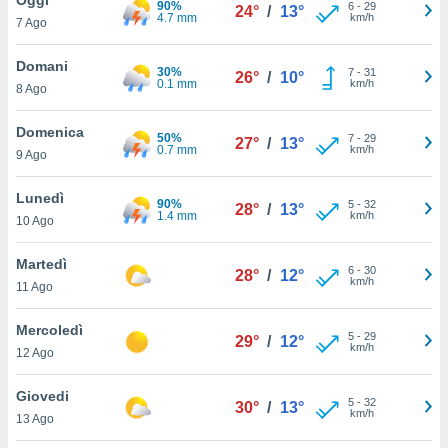
90%
a", è
6
-
29
24°
/
13°
4.7 mm
km/h
7 Ago
al sito
ettando
Domani
30%
7
-
31
26°
/
10°
zione di
0.1 mm
km/h
8 Ago
okie,
dei nostri
Domenica
50%
7
-
29
che ci
27°
/
13°
0.7 mm
km/h
9 Ago
no di
 e
e il
Lunedì
90%
5
-
32
28°
/
13°
amento
1.4 mm
km/h
10 Ago
 Web,
i
Martedì
6
-
30
re un
28°
/
12°
km/h
11 Ago
pecifico
arti la
Mercoledì
à o
5
-
29
29°
/
12°
km/h
i
12 Ago
zzati
 di esso.
Giovedi
5
-
32
sultare
30°
/
13°
km/h
13 Ago
oni nella