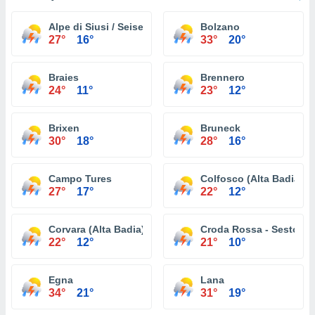
Alpe di Siusi / Seiser Alm
Bolzano
27°
16°
33°
20°
Braies
Brennero
24°
11°
23°
12°
Brixen
Bruneck
30°
18°
28°
16°
Campo Tures
Colfosco (Alta Badia)
27°
17°
22°
12°
Corvara (Alta Badia)
Croda Rossa - Sesto
22°
12°
21°
10°
Egna
Lana
34°
21°
31°
19°