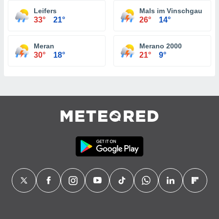
Leifers
Mals im Vinschgau
33°
21°
26°
14°
Meran
Merano 2000
30°
18°
21°
9°