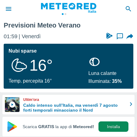
Previsioni Meteo Verano
tiva
rivacy
01:59
Venerdì
...
ti di
net
Nubi sparse
net)
16°
i
 da
nisti per
Luna calante
 che le
Temp. percepita 16°
Illuminata:
35%
ioni
iano di
È
Ultim’ora
Caldo intenso sull’Italia, ma venerdì 7 agosto
 a
forti temporali minacciano il Nord
ito Web
do le
opzioni:
Scarica
GRATIS
la app di
Meteored!
Installa
 i