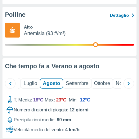
ioni
" o
tra
Polline
Dettaglio
sui cookie
o sito
Alto
Artemisia (93 #/m³)
nostri
mo il
te
ento dei
Che tempo fa a Verano a
agosto
re
ioni su
Giugno
Luglio
Agosto
Settembre
Ottobre
Novembre
vo e/o
i,
T. Media:
18°C
Max:
23°C
Min:
12°C
 dati
er la
Numero di giorni di pioggia:
12
giorni
 della
à, creare
Precipitazioni medie:
90 mm
r la
Velocità media del vento:
4 km/h
à
izzata,