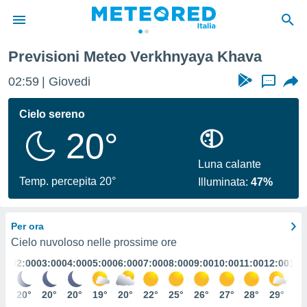
Previsioni Meteo Verkhnyaya Khava
tiva
rivacy
02:59
Giovedi
...
ti di
net
Cielo sereno
net)
20°
i
 da
nisti per
Luna calante
 che le
Temp. percepita 20°
Illuminata:
47%
ioni
iano di
È
Per ora
 a
Cielo nuvoloso nelle prossime ore
ito Web
:00
02:00
03:00
04:00
05:00
06:00
07:00
08:00
09:00
10:00
11:00
12:00
13:
do le
opzioni:
1°
20°
20°
20°
19°
20°
22°
25°
26°
27°
28°
29°
29
 i