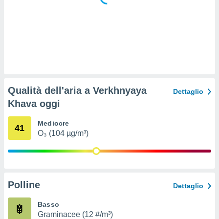
 e
ati
 quali la
a su
ito web,
IP e
tori di
Alcuni
ro
Qualità dell'aria a Verkhnyaya
Dettaglio
 tuoi dati
Khava oggi
 sulla
un
e
Mediocre
41
, al quale
O₃ (104 µg/m³)
rti. Per
puoi
il tuo
o o
l
Polline
Dettaglio
nto dei
ualsiasi
Basso
 facendo
Graminacee (12 #/m³)