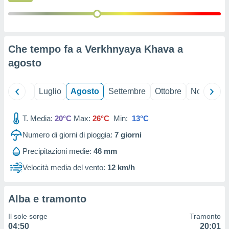
ioni
" o
tra
sui cookie
o sito
Che tempo fa a Verkhnyaya Khava a
agosto
nostri
mo il
Giugno
Luglio
Agosto
Settembre
Ottobre
Novembre
te
ento dei
T. Media:
20°C
Max:
26°C
Min:
13°C
re
Numero di giorni di pioggia:
7
giorni
ioni su
vo e/o
Precipitazioni medie:
46 mm
i,
 dati
Velocità media del vento:
12 km/h
er la
 della
à, creare
Alba e tramonto
r la
à
Il sole sorge
Tramonto
izzata,
04:50
20:01