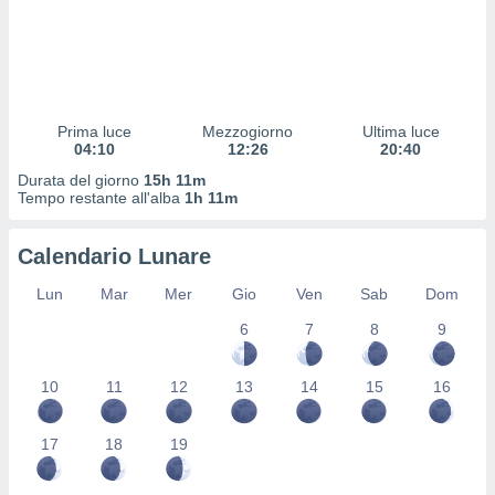
 profili
lezione
cità
izzata,
fili per
Prima luce
Mezzogiorno
Ultima luce
izzazione
04:10
12:26
20:40
nuti,
 profili
Durata del giorno
15h 11m
Tempo restante all'alba
1h 11m
lezione
uti
zzati,
Calendario Lunare
 le
ni degli
Lun
Mar
Mer
Gio
Ven
Sab
Dom
 misurare
zioni dei
6
7
8
9
,
ere il
10
11
12
13
14
15
16
so
he o la
17
18
19
ione di
enienti
diverse,