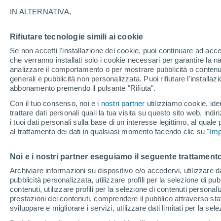
24°
IN ALTERNATIVA,
Rifiutare tecnologie simili ai cookie
Luna calan
Se non accetti l'installazione dei cookie, puoi continuare ad acc
Illuminata:
Temp. percepita 23°
che verranno installati solo i cookie necessari per garantire la n
analizzare il comportamento o per mostrare pubblicità o contenut
generali e pubblicità non personalizzata. Puoi rifiutare l'install
abbonamento premendo il pulsante "Rifiuta".
Ultim’ora
Caldo intenso sull’Italia, ma venerdì 7 agosto 
Con il tuo consenso, noi e i
nostri partner
utilizziamo cookie, iden
temporali minacciano il Nord
trattare dati personali quali la tua visita su questo sito web, indiri
i tuoi dati personali sulla base di un interesse legittimo, al quale
Il Meteo 1 - 7
Attualità
Mappa di nuvolosità
Radar 
al trattamento dei dati in qualsiasi momento facendo clic su "
Imp
Noi e i nostri partner eseguiamo il seguente trattamento
Domani
Sabato
D
Oggi
Archiviare informazioni su dispositivo e/o accedervi, utilizzare dati
pubblicità personalizzata, utilizzare profili per la selezione di pu
7 Ago
8 Ago
6 Ago
contenuti, utilizzare profili per la selezione di contenuti personal
prestazioni dei contenuti, comprendere il pubblico attraverso stat
sviluppare e migliorare i servizi, utilizzare dati limitati per la sel