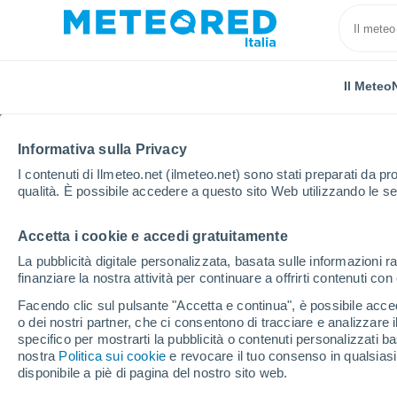
Il Meteo
Informativa sulla Privacy
I contenuti di Ilmeteo.net (ilmeteo.net) sono stati preparati da pro
qualità. È possibile accedere a questo sito Web utilizzando le se
Accetta i cookie e accedi gratuitamente
Home
Provincia di Savona
Vezzi Portio
La pubblicità digitale personalizzata, basata sulle informazioni ra
finanziare la nostra attività per continuare a offrirti contenuti co
Previsioni Meteo Vezzi 
Facendo clic sul pulsante "Accetta e continua", è possibile accede
o dei nostri partner, che ci consentono di tracciare e analizzare
22:33
Giovedi
specifico per mostrarti la pubblicità o contenuti personalizzati b
nostra
Politica sui cookie
e revocare il tuo consenso in qualsia
disponibile a piè di pagina del nostro sito web.
Nubi sparse