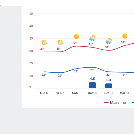
Grafici del tempo
45
40
35
32°
32°
31°
30°
30°
30°
30
25
23°
23°
22°
22°
21°
20
21°
0.5
0.4
°C
Gio
6
Ven
7
Sab
8
Dom
9
Lun
10
Mar
11
Massimo