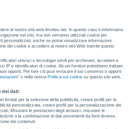
te
edere al nostro sito web ilmeteo.net. In questo caso ti informiamo
46%
avigazione nel sito, ma non verranno utilizzati cookie per
i personalizzati, anche se potrai visualizzare informazioni
azione dei cookie e accedere al nostro sito Web tramite questo
forti
tificatori univoci o tecnologie simili per archiviare, accedere e
zzi IP e identificatori di cookie. Alcuni fornitori potrebbero trattare
 puoi opporti. Per fare ciò puoi revocare il tuo consenso o opporti
di pioggia
Satelliti
Modelli
ostazioni
" o nella nostra
Politica sui cookie
su questo sito web.
 dei dati:
omenica
Lunedì
Martedì
Mercoledì
 limitati per la selezione della pubblicità, creare profili per la
bblicità personalizzata, creare profili per la personalizzazione dei
9 Ago
10 Ago
11 Ago
12 Ago
izzati, Misurare le prestazioni degli annunci, misurare le
istiche o la combinazione di dati provenienti da fonti diverse,
ezione dei contenuti.
60%
60%