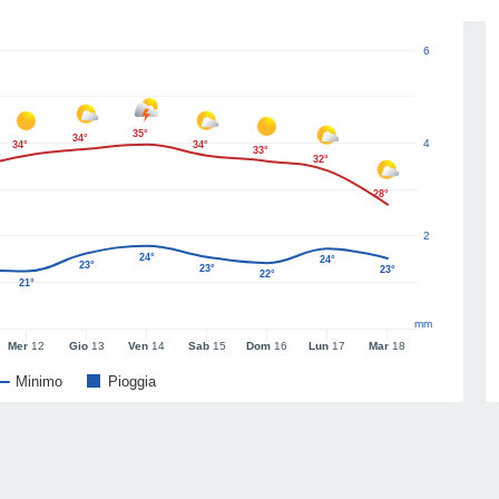
6
35°
34°
4
34°
34°
33°
32°
28°
2
24°
24°
23°
23°
23°
22°
21°
mm
Mer
12
Gio
13
Ven
14
Sab
15
Dom
16
Lun
17
Mar
18
Minimo
Pioggia