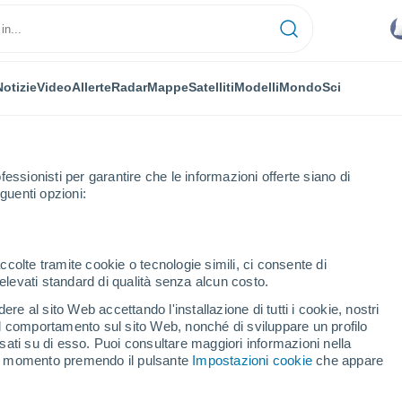
Notizie
Video
Allerte
Radar
Mappe
Satelliti
Modelli
Mondo
Sci
fessionisti per garantire che le informazioni offerte siano di
guenti opzioni:
ccolte tramite cookie o tecnologie simili, ci consente di
n elevati standard di qualità senza alcun costo.
Portio
re al sito Web accettando l'installazione di tutti i cookie, nostri
 il comportamento sul sito Web, nonché di sviluppare un profilo
...
asati su di esso. Puoi consultare maggiori informazioni nella
si momento premendo il pulsante
Impostazioni cookie
che appare
Per ora
Cielo nuvoloso nelle prossime
ore