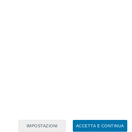
Calendario Lunare
Lun
Mar
Mer
Gio
Ven
Sab
Dom
6
7
8
9
10
11
12
13
14
15
16
17
18
19
IMPOSTAZIONI
ACCETTA E CONTINUA