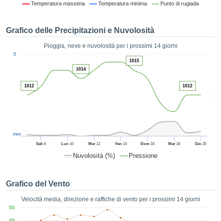
Temperatura massima
Temperatura minima
Punto di rugiada
ie e
edi
tamente
Grafico delle Precipitazioni e Nuvolosità
blicità
Pioggia, neve e nuvolosità per i prossimi 14 giorni
tale
1
5
lizzata,
1015
ACCETTA
 sulle
1014
E
azioni
CONTINUA
 tramite
1012
1012
5
ie o
e simili,
IMPOSTAZIONI
ente di
iare la
tività per
mm
uare a
Sab
8
Lun
10
Mer
12
Ven
14
Dom
16
Mar
18
Gio
20
contenuti
Nuvolosità (%)
Pressione
levati
ard di
à senza
Grafico del Vento
costo.
Velocità media, direzione e raffiche di vento per i prossimi 14 giorni
clic sul
50
 "Accetta
40