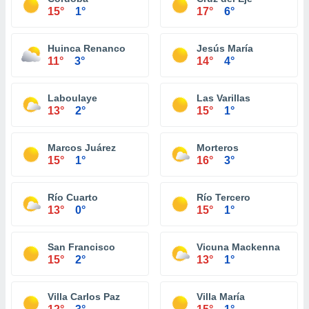
15°
1°
17°
6°
Huinca Renanco
Jesús María
11°
3°
14°
4°
Laboulaye
Las Varillas
13°
2°
15°
1°
Marcos Juárez
Morteros
15°
1°
16°
3°
Río Cuarto
Río Tercero
13°
0°
15°
1°
San Francisco
Vicuna Mackenna
15°
2°
13°
1°
Villa Carlos Paz
Villa María