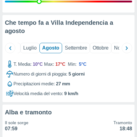
ioni
" o
tra
sui cookie
o sito
Che tempo fa a Villa Independencia a
agosto
nostri
Giugno
Luglio
Agosto
Settembre
Ottobre
Novembre
mo il
te
ento dei
T. Media:
10°C
Max:
17°C
Min:
5°C
Numero di giorni di pioggia:
5
giorni
re
ioni su
Precipitazioni medie:
27 mm
vo e/o
Velocità media del vento:
9 km/h
i,
 dati
er la
 della
Alba e tramonto
à, creare
r la
Il sole sorge
Tramonto
à
07:59
18:48
izzata,