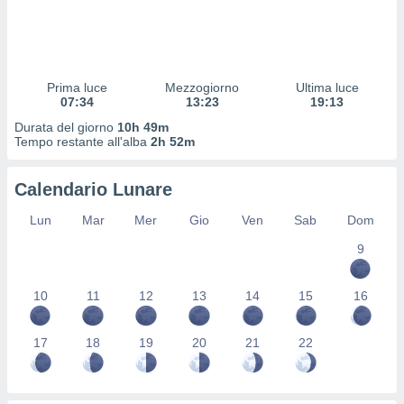
 profili
lezione
cità
izzata,
fili per
Prima luce
Mezzogiorno
Ultima luce
07:34
13:23
19:13
izzazione
Durata del giorno
10h 49m
nuti,
Tempo restante all'alba
2h 52m
 profili
lezione
uti
Calendario Lunare
zzati,
 le
Lun
Mar
Mer
Gio
Ven
Sab
Dom
ni degli
 misurare
9
zioni dei
,
10
11
12
13
14
15
16
ere il
so
17
18
19
20
21
22
he o la
ione di
enienti
diverse,