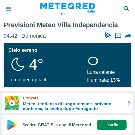
Previsioni Meteo Villa Independencia
tiva
rivacy
04:42
Domenica
...
ti di
net
Cielo sereno
net)
4°
i
 da
nisti per
Luna calante
 che le
Temp. percepita 4°
Illuminata:
13%
ioni
iano di
È
Ultim'ora.
Meteo, tendenza di lungo termine: arrivano
 a
conferme, la svolta dopo Ferragosto
ito Web
do le
opzioni:
Scarica
GRATIS
la app di
Meteored!
Installa
 i