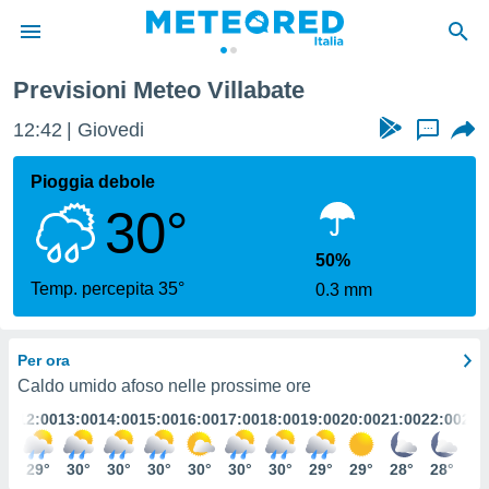
Previsioni Meteo Villabate
tiva
rivacy
12:42
Giovedi
...
ti di
net
Pioggia debole
net)
30°
i
 da
nisti per
50%
 che le
Temp. percepita 35°
0.3 mm
ioni
iano di
È
Per ora
 a
Caldo umido afoso nelle prossime ore
ito Web
:00
12:00
13:00
14:00
15:00
16:00
17:00
18:00
19:00
20:00
21:00
22:00
23:
do le
opzioni:
0°
29°
30°
30°
30°
30°
30°
30°
29°
29°
28°
28°
28
 i