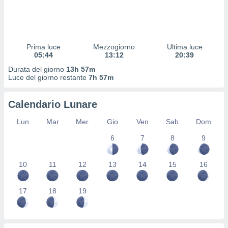
 profili
lezione
cità
izzata,
fili per
Prima luce
Mezzogiorno
Ultima luce
05:44
13:12
20:39
izzazione
Durata del giorno
13h 57m
nuti,
Luce del giorno restante
7h 57m
 profili
lezione
uti
Calendario Lunare
zzati,
 le
Lun
Mar
Mer
Gio
Ven
Sab
Dom
ni degli
6
7
8
9
 misurare
zioni dei
,
10
11
12
13
14
15
16
ere il
so
17
18
19
he o la
ione di
enienti
diverse,