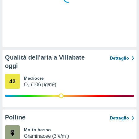
 e
ati
 quali la
a su
ito web,
IP e
tori di
Alcuni
ro
Qualità dell'aria a Villabate
Dettaglio
 tuoi dati
oggi
 sulla
un
e
Mediocre
42
, al quale
O₃ (106 µg/m³)
rti. Per
puoi
il tuo
o o
l
Polline
Dettaglio
nto dei
ualsiasi
Molto basso
 facendo
Graminacee (3 #/m³)