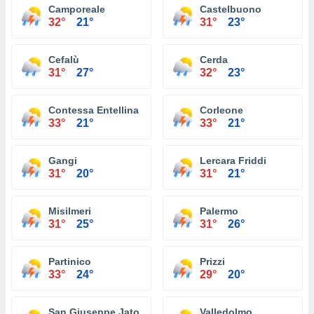
Camporeale
Castelbuono
32°
21°
31°
23°
Cefalù
Cerda
31°
27°
32°
23°
Contessa Entellina
Corleone
33°
21°
33°
21°
Gangi
Lercara Friddi
31°
20°
31°
21°
Misilmeri
Palermo
31°
25°
31°
26°
Partinico
Prizzi
33°
24°
29°
20°
San Giuseppe Jato
Valledolmo