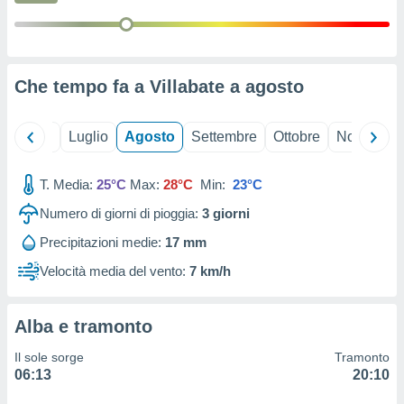
ioni
" o
tra
sui cookie
o sito
Che tempo fa a Villabate a
agosto
nostri
Giugno
Luglio
Agosto
Settembre
Ottobre
Novembre
mo il
te
ento dei
T. Media:
25°C
Max:
28°C
Min:
23°C
Numero di giorni di pioggia:
3
giorni
re
ioni su
Precipitazioni medie:
17 mm
vo e/o
Velocità media del vento:
7 km/h
i,
 dati
er la
Alba e tramonto
 della
à, creare
Il sole sorge
Tramonto
r la
06:13
20:10
à
izzata,