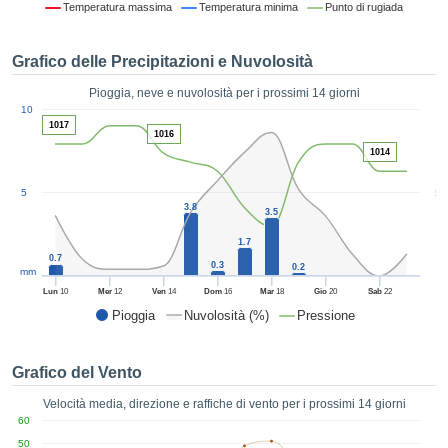
Temperatura massima
Temperatura minima
Punto di rugiada
ie e
edi
tamente
Grafico delle Precipitazioni e Nuvolosità
blicità
Pioggia, neve e nuvolosità per i prossimi 14 giorni
tale
1
10
lizzata,
ACCETTA
1017
1016
 sulle
E
1014
azioni
CONTINUA
 tramite
5
5
ie o
3.8
e simili,
3.5
IMPOSTAZIONI
ente di
1.7
iare la
0.7
0.3
0.2
tività per
mm
uare a
Lun
10
Mer
12
Ven
14
Dom
16
Mar
18
Gio
20
Sab
22
contenuti
Pioggia
Nuvolosità (%)
Pressione
levati
ard di
à senza
Grafico del Vento
costo.
Velocità media, direzione e raffiche di vento per i prossimi 14 giorni
clic sul
60
 "Accetta
50