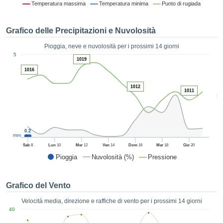
Temperatura massima
Temperatura minima
Punto di rugiada
ie e
edi
tamente
Grafico delle Precipitazioni e Nuvolosità
blicità
Pioggia, neve e nuvolosità per i prossimi 14 giorni
tale
1
5
lizzata,
1019
ACCETTA
 sulle
1016
E
azioni
CONTINUA
 tramite
1012
1011
5
ie o
e simili,
IMPOSTAZIONI
ente di
iare la
0.2
tività per
mm
uare a
Sab
8
Lun
10
Mer
12
Ven
14
Dom
16
Mar
18
Gio
20
contenuti
Pioggia
Nuvolosità (%)
Pressione
levati
ard di
à senza
Grafico del Vento
costo.
Velocità media, direzione e raffiche di vento per i prossimi 14 giorni
clic sul
40
 "Accetta