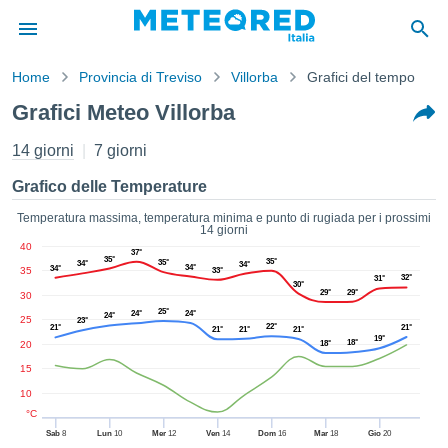
Home
Provincia di Treviso
Villorba
Grafici del tempo
mativa
Grafici Meteo Villorba
Privacy
nuti di
14 giorni
7 giorni
eo.net
eo.net)
Grafico delle Temperature
stati
ati da
Temperatura massima, temperatura minima e punto di rugiada per i prossimi
14 giorni
nisti per
40
e che le
37°
35°
35°
35°
34°
34°
34°
34°
35
azioni
33°
32°
31°
30°
siano di
29°
29°
30
tà. È
25°
24°
24°
24°
25
23°
22°
ibile
21°
21°
21°
21°
21°
19°
18°
20
18°
ere a
sito Web
15
ando le
10
 opzioni:
°C
Sab
8
Lun
10
Mer
12
Ven
14
Dom
16
Mar
18
Gio
20
tta i