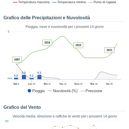
Temperatura massima
Temperatura minima
Punto di rugiada
ie e
edi
tamente
Grafico delle Precipitazioni e Nuvolosità
blicità
Pioggia, neve e nuvolosità per i prossimi 14 giorni
tale
1
5
lizzata,
ACCETTA
 sulle
E
1014
azioni
1013
CONTINUA
 tramite
1011
5
ie o
1007
e simili,
IMPOSTAZIONI
ente di
iare la
0.5
0.5
0.2
0.2
tività per
mm
uare a
Sab
8
Lun
10
Mer
12
Ven
14
Dom
16
Mar
18
Gio
20
contenuti
Pioggia
Nuvolosità (%)
Pressione
levati
ard di
à senza
Grafico del Vento
costo.
Velocità media, direzione e raffiche di vento per i prossimi 14 giorni
clic sul
50
 "Accetta